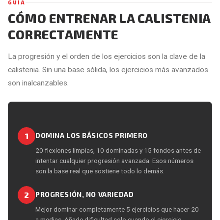
GUÍA
CÓMO ENTRENAR LA CALISTENIA
CORRECTAMENTE
La progresión y el orden de los ejercicios son la clave de la
calistenia. Sin una base sólida, los ejercicios más avanzados
son inalcanzables.
1
DOMINA LOS BÁSICOS PRIMERO
20 flexiones limpias, 10 dominadas y 15 fondos antes de
intentar cualquier progresión avanzada. Esos números
son la base real que sostiene todo lo demás.
2
PROGRESIÓN, NO VARIEDAD
Mejor dominar completamente 5 ejercicios que hacer 20
a medias. Añade dificultad solo cuando el ejercicio