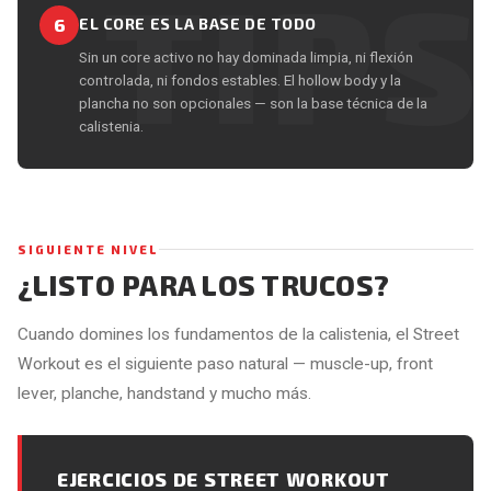
6
EL CORE ES LA BASE DE TODO
Sin un core activo no hay dominada limpia, ni flexión
controlada, ni fondos estables. El hollow body y la
plancha no son opcionales — son la base técnica de la
calistenia.
SIGUIENTE NIVEL
¿LISTO PARA LOS TRUCOS?
Cuando domines los fundamentos de la calistenia, el Street
Workout es el siguiente paso natural — muscle-up, front
lever, planche, handstand y mucho más.
EJERCICIOS DE STREET WORKOUT