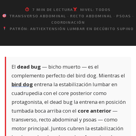
⏱
7 MIN DE LECTURA
🏋️
NIVEL: TODOS
TRANSVERSO ABDOMINAL · RECTO ABDOMINAL · PSOAS ·
COORDINACIÓN
PATRÓN: ANTIEXTENSIÓN LUMBAR EN DECÚBITO SUPINO
El
dead bug
— bicho muerto — es el
complemento perfecto del bird dog. Mientras el
bird dog
entrena la estabilización lumbar en
cuadrupedia con el core posterior como
protagonista, el dead bug la entrena en posición
tumbada boca arriba con el
core anterior
—
transverso, recto abdominal y psoas — como
motor principal. Juntos cubren la estabilización