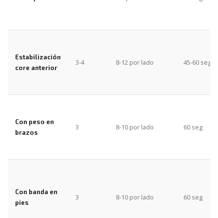
Estabilización
3-4
8-12 por lado
45-60 seg
core anterior
Con peso en
3
8-10 por lado
60 seg
brazos
Con banda en
3
8-10 por lado
60 seg
pies