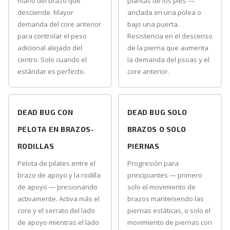
mano del brazo que
plantas de los pies —
desciende. Mayor
anclada en una polea o
demanda del core anterior
bajo una puerta.
para controlar el peso
Resistencia en el descenso
adicional alejado del
de la pierna que aumenta
centro. Solo cuando el
la demanda del psoas y el
estándar es perfecto.
core anterior.
DEAD BUG CON
DEAD BUG SOLO
PELOTA EN BRAZOS-
BRAZOS O SOLO
RODILLAS
PIERNAS
Pelota de pilates entre el
Progresión para
brazo de apoyo y la rodilla
principiantes — primero
de apoyo — presionando
solo el movimiento de
activamente. Activa más el
brazos manteniendo las
core y el serrato del lado
piernas estáticas, o solo el
de apoyo mientras el lado
movimiento de piernas con