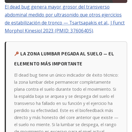
El dead bug genera mayor grosor del transverso
abdominal medido por ultrasonido que otros ejercicios
de estabilización de tronco — Tsartsapakis et al., J Funct
Morphol Kinesiol 2023 (PMID: 37606405)
.
LA ZONA LUMBAR PEGADA AL SUELO — EL
ELEMENTO MÁS IMPORTANTE
El dead bug tiene un único indicador de éxito técnico:
la zona lumbar debe permanecer completamente
plana contra el suelo durante todo el movimiento. Si
la espalda baja se arquea y se despega del suelo el
transverso ha fallado en su función y el ejercicio ha
perdido su efectividad. Este es el biofeedback más
directo y más honesto del core anterior que existe —
el suelo no miente. Si la lumbar se despega, el rango
de movimiento es excesivo para el nivel actual —