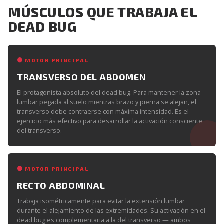
MÚSCULOS QUE TRABAJA EL
DEAD BUG
MOTOR PRINCIPAL
TRANSVERSO DEL ABDOMEN
El protagonista absoluto del dead bug. Para mantener la zona
lumbar pegada al suelo mientras brazo y pierna se alejan, el
transverso debe contraerse con máxima intensidad. Es el
ejercicio más efectivo para desarrollar la activación consciente
del transverso.
MOTOR PRINCIPAL
RECTO ABDOMINAL
Trabaja isométricamente para evitar la extensión lumbar
durante el alejamiento de las extremidades. Su activación en el
dead bug es complementaria a la del transverso — ambos