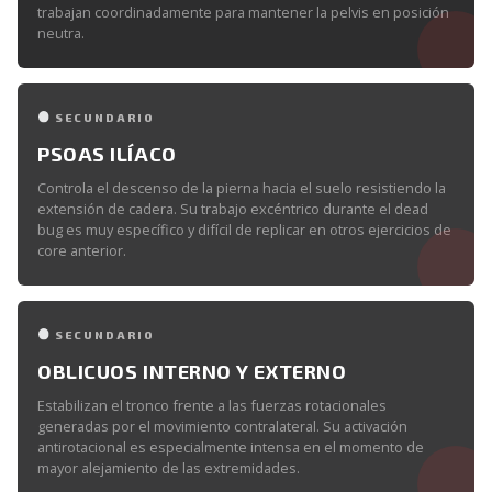
trabajan coordinadamente para mantener la pelvis en posición
neutra.
SECUNDARIO
PSOAS ILÍACO
Controla el descenso de la pierna hacia el suelo resistiendo la
extensión de cadera. Su trabajo excéntrico durante el dead
bug es muy específico y difícil de replicar en otros ejercicios de
core anterior.
SECUNDARIO
OBLICUOS INTERNO Y EXTERNO
Estabilizan el tronco frente a las fuerzas rotacionales
generadas por el movimiento contralateral. Su activación
antirotacional es especialmente intensa en el momento de
mayor alejamiento de las extremidades.