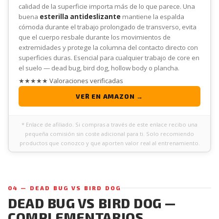
calidad de la superficie importa más de lo que parece. Una
buena
esterilla antideslizante
mantiene la espalda
cómoda durante el trabajo prolongado de transverso, evita
que el cuerpo resbale durante los movimientos de
extremidades y protege la columna del contacto directo con
superficies duras. Esencial para cualquier trabajo de core en
el suelo — dead bug, bird dog, hollow body o plancha.
★★★★★ Valoraciones verificadas
VER EN AMAZON →
* Enlace de afiliado. Si compras a través de este enlace recibo una
pequeña comisión sin coste adicional para ti. Solo recomiendo
productos que conozco y que aporten valor real al entrenamiento.
04 — DEAD BUG VS BIRD DOG
DEAD BUG VS BIRD DOG —
COMPLEMENTARIOS