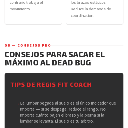
contrario trabaja el
los brazos estáticos.
movimiento.
Reduce la demanda de
coordinación.
08 — CONSEJOS PRO
CONSEJOS PARA SACAR EL
MÁXIMO AL DEAD BUG
TIPS DE REGIS FIT COACH
La lumbar pegada al suelo es el único indicador que
importa — si se despega, reduce el rango. No
importa cuánto bajen el brazo y la pierna si la
lumbar se levanta. El suelo es tu árbitro.