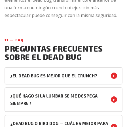
una forma que ningún crunch ni ejercicio más
espectacular puede conseguir con la misma seguridad.
11 — FAQ
PREGUNTAS FRECUENTES
SOBRE EL DEAD BUG
+
¿EL DEAD BUG ES MEJOR QUE EL CRUNCH?
Son ejercicios diferentes con objetivos distintos. El
crunch trabaja el recto abdominal en flexión dinámica
¿QUÉ HAGO SI LA LUMBAR SE ME DESPEGA
+
de columna. El dead bug trabaja el transverso y el core
SIEMPRE?
anterior en antiextensión isométrica — sin flexión de
Reduce el rango — baja brazo y pierna solo hasta
columna y sin compresión discal. Para estabilización
donde la lumbar permanezca pegada, aunque sean 20-
lumbar y activación del transverso el dead bug es
¿DEAD BUG O BIRD DOG — CUÁL ES MEJOR PARA
+