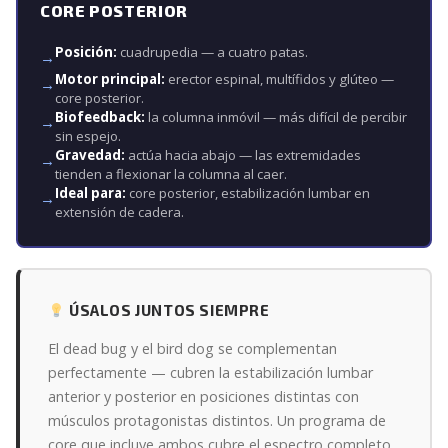
CORE POSTERIOR
Posición:
cuadrupedia — a cuatro patas.
Motor principal:
erector espinal, multífidos y glúteo —
core posterior.
Biofeedback:
la columna inmóvil — más difícil de percibir
sin espejo.
Gravedad:
actúa hacia abajo — las extremidades
tienden a flexionar la columna al caer.
Ideal para:
core posterior, estabilización lumbar en
extensión de cadera.
ÚSALOS JUNTOS SIEMPRE
El dead bug y el bird dog se complementan
perfectamente — cubren la estabilización lumbar
anterior y posterior en posiciones distintas con
músculos protagonistas distintos. Un programa de
core que incluye ambos cubre el espectro completo