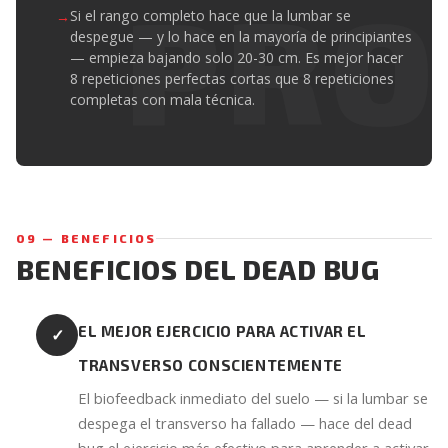
Si el rango completo hace que la lumbar se
despegue — y lo hace en la mayoría de principiantes
— empieza bajando solo 20-30 cm. Es mejor hacer
8 repeticiones perfectas cortas que 8 repeticiones
completas con mala técnica.
09 — BENEFICIOS
BENEFICIOS DEL DEAD BUG
EL MEJOR EJERCICIO PARA ACTIVAR EL
✓
TRANSVERSO CONSCIENTEMENTE
El biofeedback inmediato del suelo — si la lumbar se
despega el transverso ha fallado — hace del dead
bug el ejercicio más efectivo para aprender a activar