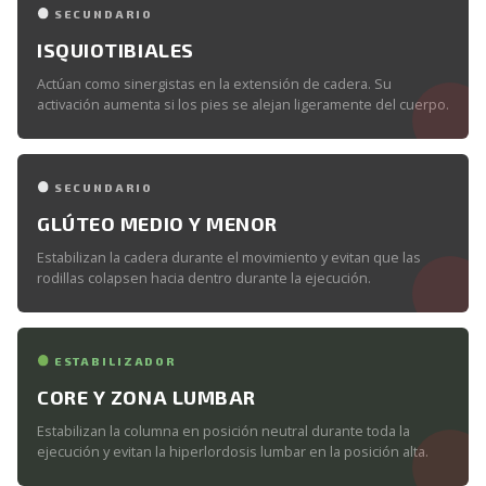
SECUNDARIO
ISQUIOTIBIALES
Actúan como sinergistas en la extensión de cadera. Su
activación aumenta si los pies se alejan ligeramente del cuerpo.
SECUNDARIO
GLÚTEO MEDIO Y MENOR
Estabilizan la cadera durante el movimiento y evitan que las
rodillas colapsen hacia dentro durante la ejecución.
ESTABILIZADOR
CORE Y ZONA LUMBAR
Estabilizan la columna en posición neutral durante toda la
ejecución y evitan la hiperlordosis lumbar en la posición alta.