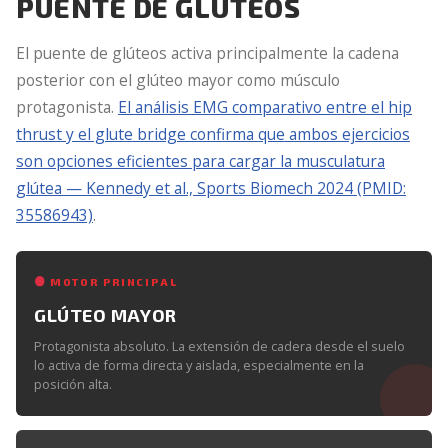
PUENTE DE GLÚTEOS
El puente de glúteos activa principalmente la cadena
posterior con el glúteo mayor como músculo
protagonista.
El análisis EMG comparativo entre el hip
thrust y el glute bridge confirma que ambos ejercicios
son opciones eficientes para cargar la musculatura
glútea — Kennedy et al., Sports Biomech 2024 (PMID:
35586943)
.
MOTOR PRINCIPAL
GLÚTEO MAYOR
Protagonista absoluto. La extensión de cadera desde el suelo
lo activa de forma directa y aislada, especialmente en la
posición alta.