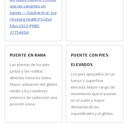
que las variantes sin
banda — Gasibat et al., Eur
J Investig Health Psychol
Educ 2023 (PMID:
37754456)
.
PUENTE EN RANA
PUENTE CON PIES
Las plantas de los pies
ELEVADOS
juntas y las rodillas
Los pies apoyados en un
abiertas hacia los lados.
banco o superficie
Mayor activación del glúteo
elevada. Mayor rango de
medio y los rotadores
movimiento que el puente
externos de cadera en una
en el suelo y mayor
posición única.
demanda de los
isquiotibiales y el glúteo.