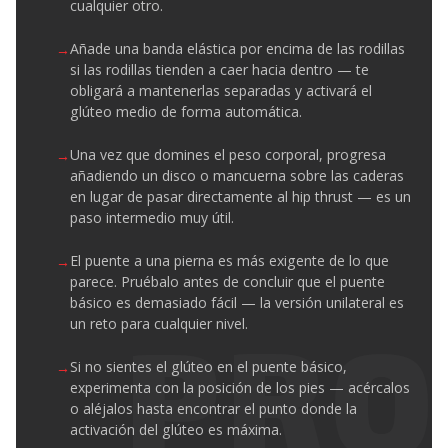
cualquier otro.
Añade una banda elástica por encima de las rodillas
si las rodillas tienden a caer hacia dentro — te
obligará a mantenerlas separadas y activará el
glúteo medio de forma automática.
Una vez que domines el peso corporal, progresa
añadiendo un disco o mancuerna sobre las caderas
en lugar de pasar directamente al hip thrust — es un
paso intermedio muy útil.
El puente a una pierna es más exigente de lo que
parece. Pruébalo antes de concluir que el puente
básico es demasiado fácil — la versión unilateral es
un reto para cualquier nivel.
Si no sientes el glúteo en el puente básico,
experimenta con la posición de los pies — acércalos
o aléjalos hasta encontrar el punto donde la
activación del glúteo es máxima.