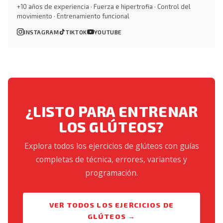
+10 años de experiencia · Fuerza e hipertrofia · Control del
movimiento · Entrenamiento funcional
INSTAGRAM
TIKTOK
YOUTUBE
¿LISTO PARA ENTRENAR
LOS GLÚTEOS?
Explora todos los ejercicios de glúteos con guías
completas de técnica, errores, variantes y
programación.
VER TODOS LOS EJERCICIOS DE
GLÚTEOS →