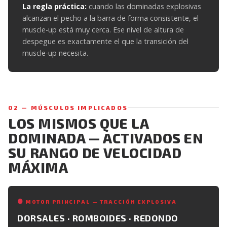
La regla práctica:
cuando las dominadas explosivas
alcanzan el pecho a la barra de forma consistente, el
muscle-up está muy cerca. Ese nivel de altura de
despegue es exactamente el que la transición del
muscle-up necesita.
02 — MÚSCULOS IMPLICADOS
LOS MISMOS QUE LA
DOMINADA — ACTIVADOS EN
SU RANGO DE VELOCIDAD
MÁXIMA
MOTOR PRINCIPAL — TRACCIÓN EXPLOSIVA
DORSALES · ROMBOIDES · REDONDO