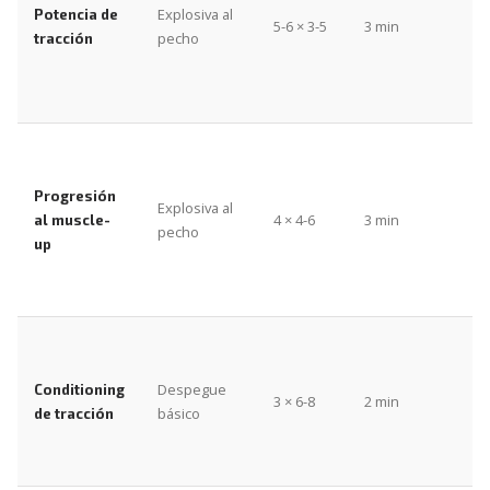
Explosiva al
Potencia de
5-6 × 3-5
3 min
pecho
tracción
Progresión
Explosiva al
4 × 4-6
3 min
al muscle-
pecho
up
Despegue
Conditioning
3 × 6-8
2 min
básico
de tracción