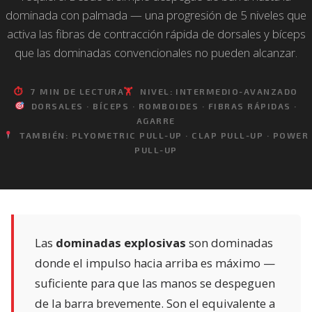
dominada con palmada — una progresión de 5 niveles que
activa las fibras de contracción rápida de dorsales y bíceps
que las dominadas convencionales no pueden alcanzar.
⏱
7 MIN DE LECTURA
🏋️
NIVEL: INTERMEDIO-AVANZADO
DORSALES · BÍCEPS · ROMBOIDES · FIBRAS RÁPIDAS ·
AGARRE
TAMBIÉN: PLYOMETRIC PULL-UP · CLAP PULL-UP · POWER
PULL-UP
Las
dominadas explosivas
son dominadas
donde el impulso hacia arriba es máximo —
suficiente para que las manos se despeguen
de la barra brevemente. Son el equivalente a