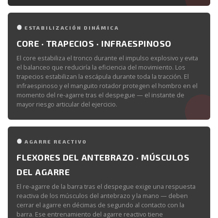
ESTABILIZACIÓN DINÁMICA
CORE · TRAPECIOS · INFRAESPINOSO
El core estabiliza el tronco durante el impulso explosivo y evita
el balanceo que reduciría la eficiencia del movimiento. Los
trapecios estabilizan la escápula durante toda la tracción. El
infraespinoso y el manguito rotador protegen el hombro en el
momento del re-agarre tras el despegue — el instante de
mayor riesgo articular del ejercicio.
AGARRE REACTIVO
FLEXORES DEL ANTEBRAZO · MÚSCULOS
DEL AGARRE
El re-agarre de la barra tras el despegue exige una respuesta
reactiva de los músculos del antebrazo y la mano — deben
cerrar el agarre en décimas de segundo al contacto con la
barra. Ese entrenamiento del agarre reactivo tiene