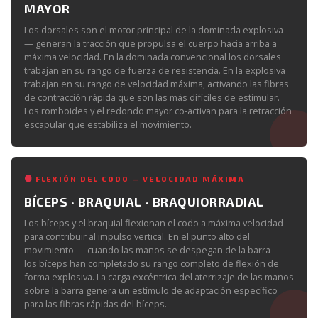
MAYOR
Los dorsales son el motor principal de la dominada explosiva
— generan la tracción que propulsa el cuerpo hacia arriba a
máxima velocidad. En la dominada convencional los dorsales
trabajan en su rango de fuerza de resistencia. En la explosiva
trabajan en su rango de velocidad máxima, activando las fibras
de contracción rápida que son las más difíciles de estimular.
Los romboides y el redondo mayor co-activan para la retracción
escapular que estabiliza el movimiento.
FLEXIÓN DEL CODO — VELOCIDAD MÁXIMA
BÍCEPS · BRAQUIAL · BRAQUIORRADIAL
Los bíceps y el braquial flexionan el codo a máxima velocidad
para contribuir al impulso vertical. En el punto alto del
movimiento — cuando las manos se despegan de la barra —
los bíceps han completado su rango completo de flexión de
forma explosiva. La carga excéntrica del aterrizaje de las manos
sobre la barra genera un estímulo de adaptación específico
para las fibras rápidas del bíceps.