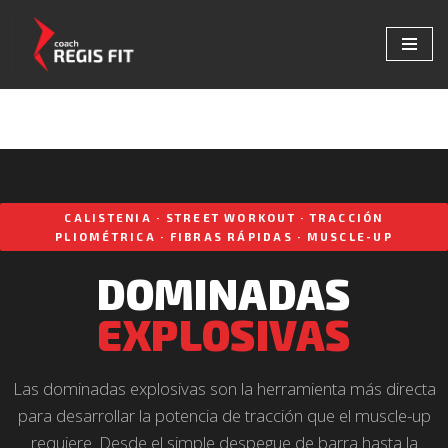
Saltar
al
contenido
CALISTENIA · STREET WORKOUT · TRACCIÓN
PLIOMÉTRICA · FIBRAS RÁPIDAS · MUSCLE-UP
DOMINADAS
EXPLOSIVAS
Las dominadas explosivas son la herramienta más directa
para desarrollar la potencia de tracción que el muscle-up
requiere. Desde el simple despegue de barra hasta la