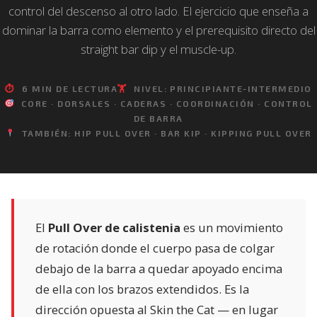
control del descenso al otro lado. El ejercicio que enseña a
dominar la barra como elemento y el prerequisito directo del
straight bar dip y el muscle-up.
⏱
6 MIN DE LECTURA
🏋️
NIVEL: PRINCIPIANTE-INTERMEDIO
CORE · DORSALES · CADERAS · COORDINACIÓN · CONTROL
DE BARRA
TAMBIÉN: HIP PULL OVER · BAR KIP · KIPPING PULL OVER
El
Pull Over de calistenia
es un movimiento
de rotación donde el cuerpo pasa de colgar
debajo de la barra a quedar apoyado encima
de ella con los brazos extendidos. Es la
dirección opuesta al Skin the Cat — en lugar