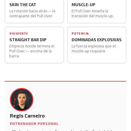
SKIN THE CAT
MUSCLE-UP
empuje (Straight Bar Dip). Es la forma más pedagógica
La rotación hacia atrás — la
El Pull Over enseña la
de aprender el muscle-up cuando todavía no se puede
contraparte del Pull Over.
transición del muscle-up.
hacer el movimiento completo encadenado.
SIGUIENTE
POTENCIA
STRAIGHT BAR DIP
DOMINADAS EXPLOSIVAS
Empieza donde termina el
La fuerza explosiva que el
Pull Over — encima de la
muscle-up requiere.
barra.
Regis Carneiro
ENTRENADOR PERSONAL