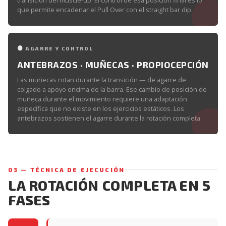
que permite encadenar el Pull Over con el straight bar dip.
AGARRE Y CONTROL
ANTEBRAZOS · MUÑECAS · PROPIOCEPCIÓN
Las muñecas rotan durante la transición — de agarre de
colgado a apoyo encima de la barra. Ese cambio de posición de
muñeca durante el movimiento requiere una adaptación
específica que no existe en los ejercicios estáticos. Los
antebrazos sostienen el agarre durante la rotación completa.
03 — TÉCNICA DE EJECUCIÓN
LA ROTACIÓN COMPLETA EN 5
FASES