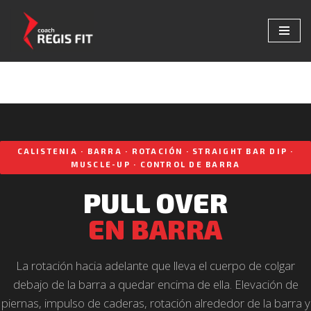
Saltar
al
contenido
CALISTENIA · BARRA · ROTACIÓN · STRAIGHT BAR DIP ·
MUSCLE-UP · CONTROL DE BARRA
PULL OVER
EN BARRA
La rotación hacia adelante que lleva el cuerpo de colgar
debajo de la barra a quedar encima de ella. Elevación de
piernas, impulso de caderas, rotación alrededor de la barra y