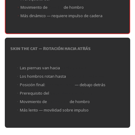
Movimiento de
flexión
de hombro
Más dinámico — requiere impulso de cadera
SKIN THE CAT — ROTACIÓN HACIA ATRÁS
Las piernas van hacia
atrás y abajo
Los hombros rotan hasta
extensión máxima
Posición final:
German Hang
— debajo detrás
Prerequisito del
back lever y el manna
Movimiento de
extensión
de hombro
Más lento — movilidad sobre impulso