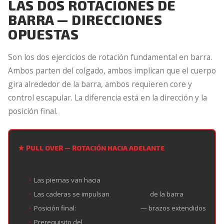
LAS DOS ROTACIONES DE
BARRA — DIRECCIONES
OPUESTAS
Son los dos ejercicios de rotación fundamental en barra.
Ambos parten del colgado, ambos implican que el cuerpo
gira alrededor de la barra, ambos requieren core y
control escapular. La diferencia está en la dirección y la
posición final.
★ PULL OVER — ROTACIÓN HACIA ADELANTE
Las piernas van hacia
adelante y arriba
Las caderas se impulsan
por encima
de la barra
Posición final:
encima de la barra
— brazos extendidos
Prerequisito del
straight bar dip y el muscle-up