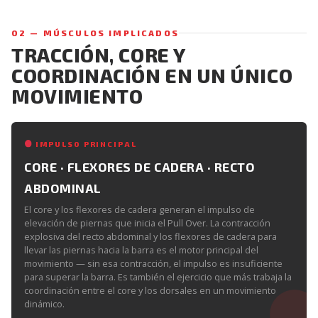
02 — MÚSCULOS IMPLICADOS
TRACCIÓN, CORE Y
COORDINACIÓN EN UN ÚNICO
MOVIMIENTO
IMPULSO PRINCIPAL
CORE · FLEXORES DE CADERA · RECTO
ABDOMINAL
El core y los flexores de cadera generan el impulso de
elevación de piernas que inicia el Pull Over. La contracción
explosiva del recto abdominal y los flexores de cadera para
llevar las piernas hacia la barra es el motor principal del
movimiento — sin esa contracción, el impulso es insuficiente
para superar la barra. Es también el ejercicio que más trabaja la
coordinación entre el core y los dorsales en un movimiento
dinámico.