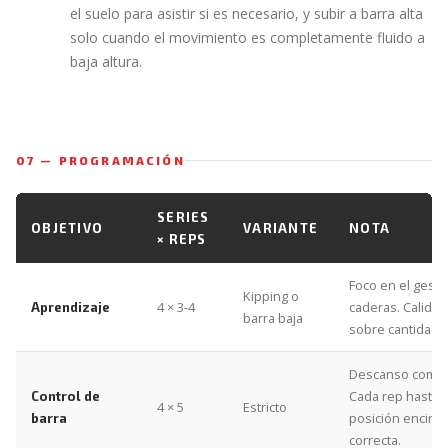
el suelo para asistir si es necesario, y subir a barra alta
solo cuando el movimiento es completamente fluido a
baja altura.
07 — PROGRAMACIÓN
SERIES
OBJETIVO
VARIANTE
NOTA
× REPS
Foco en el gesto
Kipping o
4 × 3-4
caderas. Calidad
Aprendizaje
barra baja
sobre cantidad.
Descanso compl
Cada rep hasta l
Control de
4 × 5
Estricto
posición encima
barra
correcta.