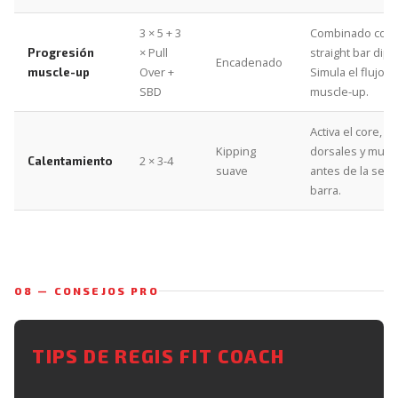
3 × 5 + 3
Combinado con
× Pull
straight bar dip.
Progresión
Encadenado
Over +
Simula el flujo d
muscle-up
SBD
muscle-up.
Activa el core,
Kipping
dorsales y muñ
2 × 3-4
Calentamiento
suave
antes de la sesi
barra.
08 — CONSEJOS PRO
TIPS DE REGIS FIT COACH