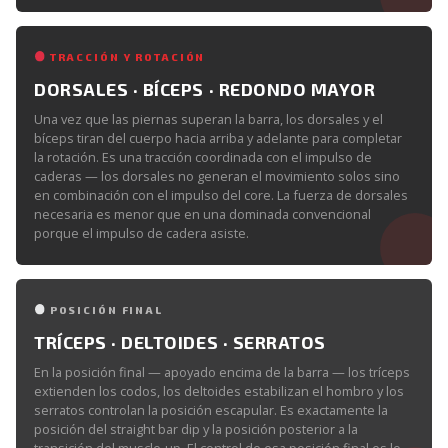
TRACCIÓN Y ROTACIÓN
DORSALES · BÍCEPS · REDONDO MAYOR
Una vez que las piernas superan la barra, los dorsales y el
bíceps tiran del cuerpo hacia arriba y adelante para completar
la rotación. Es una tracción coordinada con el impulso de
caderas — los dorsales no generan el movimiento solos sino
en combinación con el impulso del core. La fuerza de dorsales
necesaria es menor que en una dominada convencional
porque el impulso de cadera asiste.
POSICIÓN FINAL
TRÍCEPS · DELTOIDES · SERRATOS
En la posición final — apoyado encima de la barra — los tríceps
extienden los codos, los deltoides estabilizan el hombro y los
serratos controlan la posición escapular. Es exactamente la
posición del straight bar dip y la posición posterior a la
transición del muscle-up. El control de esa posición final es lo