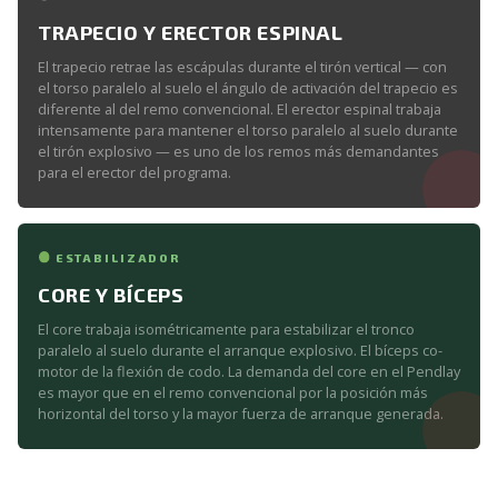
TRAPECIO Y ERECTOR ESPINAL
El trapecio retrae las escápulas durante el tirón vertical — con
el torso paralelo al suelo el ángulo de activación del trapecio es
diferente al del remo convencional. El erector espinal trabaja
intensamente para mantener el torso paralelo al suelo durante
el tirón explosivo — es uno de los remos más demandantes
para el erector del programa.
ESTABILIZADOR
CORE Y BÍCEPS
El core trabaja isométricamente para estabilizar el tronco
paralelo al suelo durante el arranque explosivo. El bíceps co-
motor de la flexión de codo. La demanda del core en el Pendlay
es mayor que en el remo convencional por la posición más
horizontal del torso y la mayor fuerza de arranque generada.