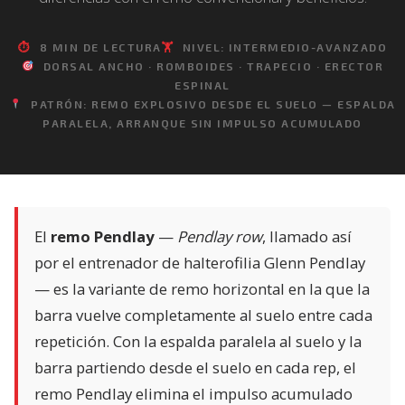
⏱
8 MIN DE LECTURA
🏋️
NIVEL: INTERMEDIO-AVANZADO
DORSAL ANCHO · ROMBOIDES · TRAPECIO · ERECTOR
ESPINAL
PATRÓN: REMO EXPLOSIVO DESDE EL SUELO — ESPALDA
PARALELA, ARRANQUE SIN IMPULSO ACUMULADO
El
remo Pendlay
—
Pendlay row
, llamado así
por el entrenador de halterofilia Glenn Pendlay
— es la variante de remo horizontal en la que la
barra vuelve completamente al suelo entre cada
repetición. Con la espalda paralela al suelo y la
barra partiendo desde el suelo en cada rep, el
remo Pendlay elimina el impulso acumulado