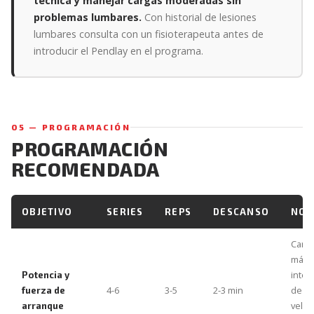
técnica y manejar cargas moderadas sin
problemas lumbares.
Con historial de lesiones
lumbares consulta con un fisioterapeuta antes de
introducir el Pendlay en el programa.
05 — PROGRAMACIÓN
PROGRAMACIÓN
RECOMENDADA
OBJETIVO
SERIES
REPS
DESCANSO
NOT
Carga
máxi
inten
Potencia y
4-6
3-5
2-3 min
de
fuerza de
veloc
arranque