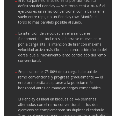
El torso paralelo al suelo es la posición técnica
definitoria del Pendlay — si el torso está a 30-40° el
ejercicio es un remo convencional con la barra en el
suelo entre reps, no un Pendlay row. Mantén el
torso lo más paralelo posible al suelo.
La intención de velocidad en el arranque es
fundamental — incluso si la barra se mueve lento
por la carga alta, la intención de tirar con máxima
velocidad activa más fibras de contracción rápida del
dorsal que el movimiento lento controlado del remo
convencional.
Empieza con el 75-80% de tu carga habitual del
remo convencional y progresa gradualmente — el
erector necesita adaptarse a la posición más
horizontal antes de manejar cargas comparables.
El Pendlay es ideal en bloques de 4-6 semanas
alternados con el remo convencional — los dos
ejercicios se complementan sin duplicar el estímulo.
Tras un bloque de remo convencional de hipertrofia