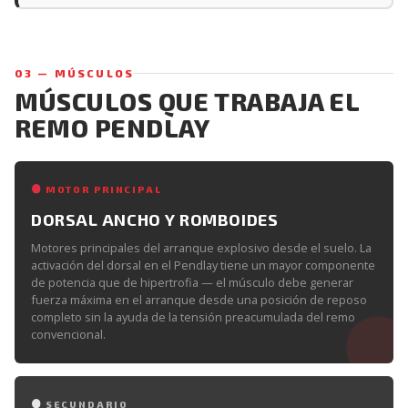
03 — MÚSCULOS
MÚSCULOS QUE TRABAJA EL
REMO PENDLAY
MOTOR PRINCIPAL
DORSAL ANCHO Y ROMBOIDES
Motores principales del arranque explosivo desde el suelo. La
activación del dorsal en el Pendlay tiene un mayor componente
de potencia que de hipertrofia — el músculo debe generar
fuerza máxima en el arranque desde una posición de reposo
completo sin la ayuda de la tensión preacumulada del remo
convencional.
SECUNDARIO