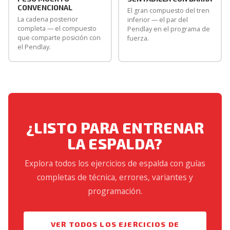
CONVENCIONAL
El gran compuesto del tren
La cadena posterior
inferior — el par del
completa — el compuesto
Pendlay en el programa de
que comparte posición con
fuerza.
el Pendlay.
¿LISTO PARA ENTRENAR
LA ESPALDA?
Explora todos los ejercicios de espalda con guías
completas de técnica, errores, variantes y
programación.
VER TODOS LOS EJERCICIOS DE