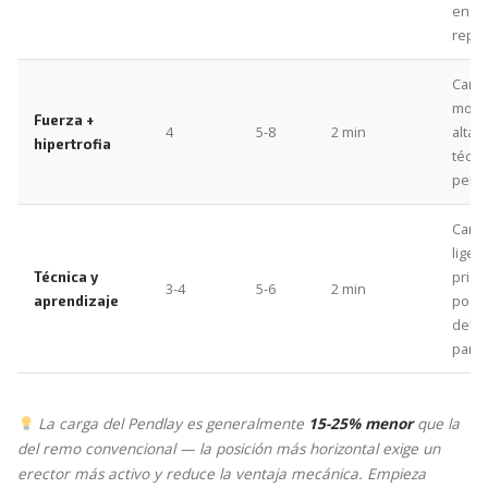
en c
rep
Carg
mode
Fuerza +
4
5-8
2 min
alta,
hipertrofia
técni
perfe
Carg
liger
priori
Técnica y
3-4
5-6
2 min
posic
aprendizaje
del t
paral
La carga del Pendlay es generalmente
15-25% menor
que la
del remo convencional — la posición más horizontal exige un
erector más activo y reduce la ventaja mecánica. Empieza