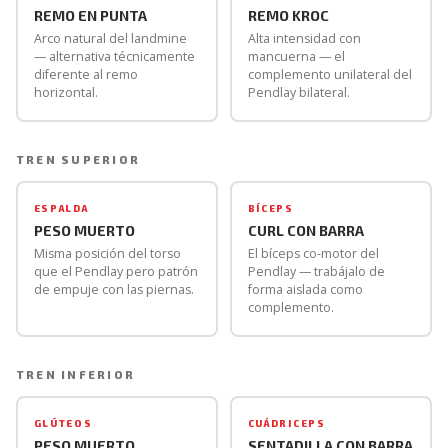
REMO EN PUNTA
REMO KROC
Arco natural del landmine
Alta intensidad con
— alternativa técnicamente
mancuerna — el
diferente al remo
complemento unilateral del
horizontal.
Pendlay bilateral.
TREN SUPERIOR
ESPALDA
BÍCEPS
PESO MUERTO
CURL CON BARRA
Misma posición del torso
El bíceps co-motor del
que el Pendlay pero patrón
Pendlay — trabájalo de
de empuje con las piernas.
forma aislada como
complemento.
TREN INFERIOR
GLÚTEOS
CUÁDRICEPS
PESO MUERTO
SENTADILLA CON BARRA