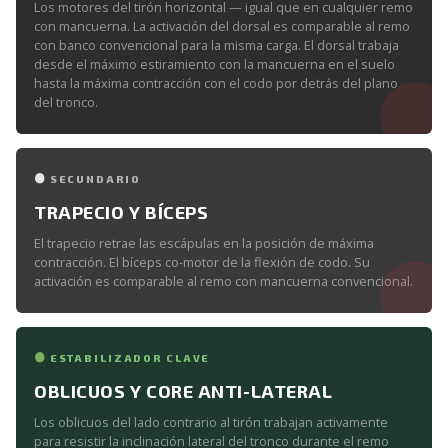
Los motores del tirón horizontal — igual que en cualquier remo
con mancuerna. La activación del dorsal es comparable al remo
con banco convencional para la misma carga. El dorsal trabaja
desde el máximo estiramiento con la mancuerna en el suelo
hasta la máxima contracción con el codo por detrás del plano
del tronco.
SECUNDARIO
TRAPECIO Y BÍCEPS
El trapecio retrae las escápulas en la posición de máxima
contracción. El bíceps co-motor de la flexión de codo. Su
activación es comparable al remo con mancuerna convencional.
ESTABILIZADOR CLAVE
OBLICUOS Y CORE ANTI-LATERAL
Los oblicuos del lado contrario al tirón trabajan activamente
para resistir la inclinación lateral del tronco durante el remo