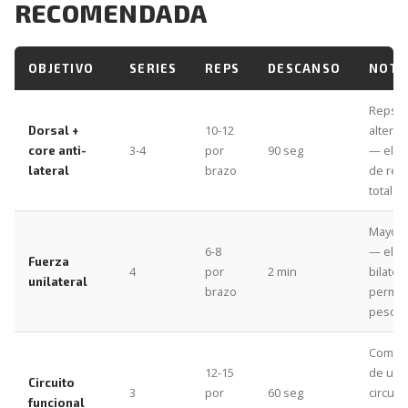
RECOMENDADA
OBJETIVO
SERIES
REPS
DESCANSO
NOTA
Reps
10-12
altern
Dorsal +
3-4
por
90 seg
— el d
core anti-
brazo
de rep
lateral
totales
Mayor 
6-8
— el a
Fuerza
4
por
2 min
bilatera
unilateral
brazo
permit
peso
Como p
12-15
de un
Circuito
3
por
60 seg
circuit
funcional