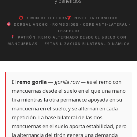
y beneficios.
⏱
7 MIN DE LECTURA
🏋️
NIVEL: INTERMEDIO
DORSAL ANCHO · ROMBOIDES · CORE ANTI-LATERAL ·
TRAPECIO
PATRÓN: REMO ALTERNADO DESDE EL SUELO CON
MANCUERNAS — ESTABILIZACIÓN BILATERAL DINÁMICA
El
remo gorila
—
gorilla row
— es el remo con
mancuernas desde el suelo en el que una mano
tira mientras la otra permanece apoyada en su
mancuerna en el suelo, y se alternan en cada
repetición. La base bilateral de las dos
mancuernas en el suelo aporta estabilidad, pero
la alternancia del tirón genera una demanda