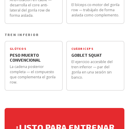
El bíceps co-motor del gorila
desarrolla el core anti-
row — trabájalo de forma
lateral del gorila row de
aislada como complemento.
forma aislada.
TREN INFERIOR
GLÚTEOS
CUÁDRICEPS
PESO MUERTO
GOBLET SQUAT
CONVENCIONAL
El ejercicio accesible del
La cadena posterior
tren inferior — par del
completa — el compuesto
gorila en una sesión sin
que complementa el gorila
banco.
row.
¿LISTO PARA ENTRENAR