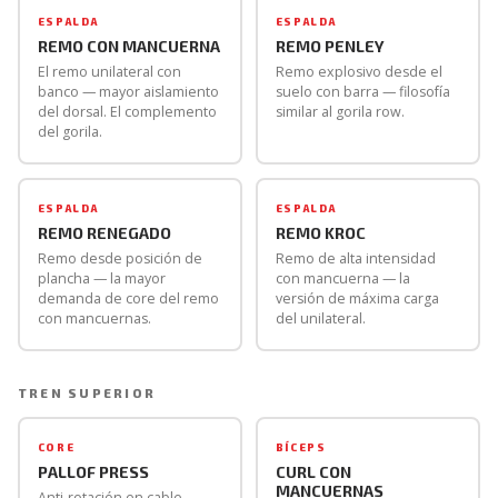
ESPALDA
ESPALDA
REMO CON MANCUERNA
REMO PENLEY
El remo unilateral con
Remo explosivo desde el
banco — mayor aislamiento
suelo con barra — filosofía
del dorsal. El complemento
similar al gorila row.
del gorila.
ESPALDA
ESPALDA
REMO RENEGADO
REMO KROC
Remo desde posición de
Remo de alta intensidad
plancha — la mayor
con mancuerna — la
demanda de core del remo
versión de máxima carga
con mancuernas.
del unilateral.
TREN SUPERIOR
CORE
BÍCEPS
PALLOF PRESS
CURL CON
MANCUERNAS
Anti-rotación en cable —