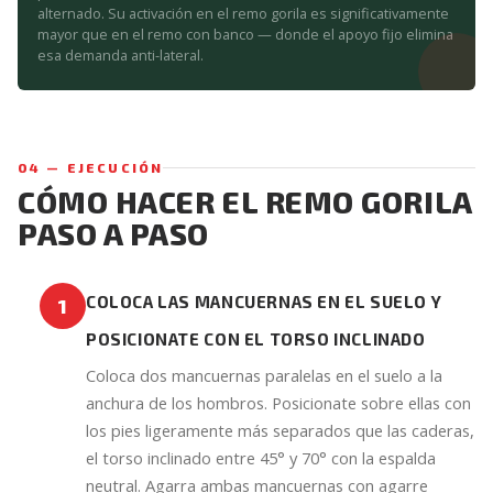
alternado. Su activación en el remo gorila es significativamente
mayor que en el remo con banco — donde el apoyo fijo elimina
esa demanda anti-lateral.
04 — EJECUCIÓN
CÓMO HACER EL REMO GORILA
PASO A PASO
COLOCA LAS MANCUERNAS EN EL SUELO Y
1
POSICIONATE CON EL TORSO INCLINADO
Coloca dos mancuernas paralelas en el suelo a la
anchura de los hombros. Posicionate sobre ellas con
los pies ligeramente más separados que las caderas,
el torso inclinado entre 45° y 70° con la espalda
neutral. Agarra ambas mancuernas con agarre