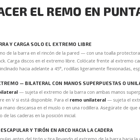
CER EL REMO EN PUNTA
RRA Y CARGA SOLO EL EXTREMO LIBRE
mo de la barra en el rincón de la pared — con una toalla protector
ack. Carga discos en el extremo libre. Colócate frente al extremo c
clinado hacia adelante a 45°, rodillas ligeramente flexionadas, esp
EXTREMO — BILATERAL CON MANOS SUPERPUESTAS O UNIL
ilateral
— sujeta el extremo de la barra con ambas manos super
e en V si está disponible. Para el
remo unilateral
— sujeta el ex
ra mano descansa en el muslo o en una rodillera. Asegúrate de que 
 de las caderas en la posición inicial.
ESCAPULAR Y TIRÓN EN ARCO HACIA LA CADERA
pulas antes del tirón y tira llevando el extremo de la barra hacia la