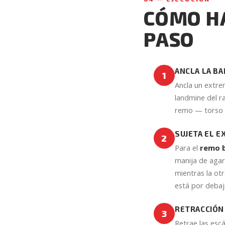
CÓMO HA
PASO
ANCLA LA BA
1
Ancla un extre
landmine del r
remo — torso in
SUJETA EL 
2
Para el
remo b
manija de agarr
mientras la ot
está por debajo
RETRACCIÓN 
3
Retrae las escá