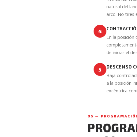
natural del lan
arco. No tires 
CONTRACCIÓ
4
En la posición
completamente 
de iniciar el d
DESCENSO CO
5
Baja controlad
a la posición i
excéntrica con
05 — PROGRAMACIÓ
PROGRAM