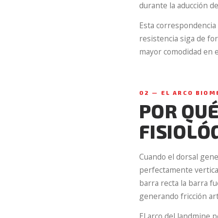
durante la aducción d
Esta correspondencia e
resistencia siga de f
mayor comodidad en el
02 — EL ARCO BIO
POR QUÉ
FISIOLÓ
Cuando el dorsal gene
perfectamente vertical
barra recta la barra f
generando fricción art
El arco del landmine p