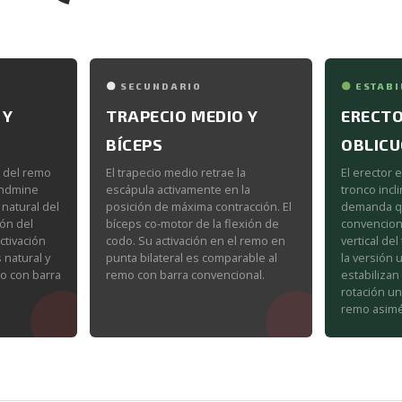
SECUNDARIO
ESTABI
 Y
TRAPECIO MEDIO Y
ERECTO
BÍCEPS
OBLIC
s del remo
El trapecio medio retrae la
El erector e
landmine
escápula activamente en la
tronco inc
 natural del
posición de máxima contracción. El
demanda q
ión del
bíceps co-motor de la flexión de
convencion
tivación
codo. Su activación en el remo en
vertical de
 natural y
punta bilateral es comparable al
la versión u
o con barra
remo con barra convencional.
estabilizan
rotación un
remo asimé