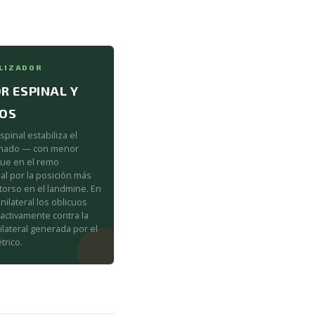
LIZADOR
R ESPINAL Y
UOS
spinal estabiliza el
linado — con menor
ue en el remo
al por la posición más
l torso en el landmine. En
nilateral los oblicuos
 activamente contra la
ilateral generada por el
trico.