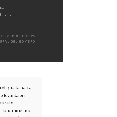
na,
teral y
IO MEDIO · BÍCEPS
TURAL DEL HOMBRO
 el que la barra
se levanta en
tural el
el landmine uno