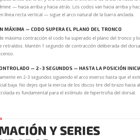
dmine — hacia arriba y hacia atrás. Los codos van hacia arriba y hac
en línea recta vertical — sigue el arco natural de la barra anclada.
N MÁXIMA — CODO SUPERA EL PLANO DEL TRONCO
 de máxima contracción el codo ha superado el plano del tronco y 
retraídos. Mantén 1 segundo de contracción deliberada del dorsa
escenso.
NTROLADO — 2-3 SEGUNDOS — HASTA LA POSICIÓN INICI
amente en 2-3 segundos siguiendo el arco inverso hasta que el ext
nicial baja. No dejes que la inercia de los discos tire del brazo hacia 
trolada es fundamental para el estímulo de hipertrofia del dorsal.
N
ACIÓN Y SERIES