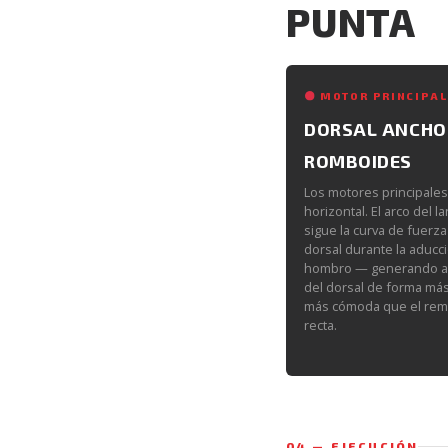
PUNTA
MOTOR PRINCIPAL
DORSAL ANCHO
ROMBOIDES
Los motores principale
horizontal. El arco del 
sigue la curva de fuerza
dorsal durante la aducc
hombro — generando ac
del dorsal de forma más
más cómoda que el rem
recta.
04 — EJECUCIÓN