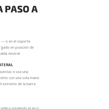
 PASO A
a — o en el soporte
argado en posición de
alda neutral.
ATERAL
puestas o usa una
tremo con una sola mano
el extremo de la barra
 cadera siguiendo el arco