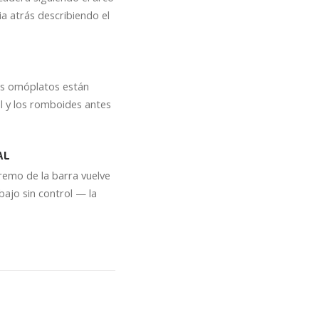
ia atrás describiendo el
los omóplatos están
l y los romboides antes
AL
remo de la barra vuelve
abajo sin control — la