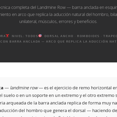
cnica completa del Landmine Row — barra anclada en esqui
ento en arco que replica la aducción natural del hombro, bila
unilateral, músculos, errores y beneficios.
URA
🏋️
NIVEL: TODOS
DORSAL ANCHO · ROMBOIDES · TRAPEC
CON BARRA ANCLADA — ARCO QUE REPLICA LA ADUCCIÓN NA
ta
—
landmine row
— es el ejercicio de remo horizontal en
el suelo o en un soporte en un extremo y el otro extremo 
oria arqueada de la barra anclada replica de forma muy na
ducción del hombro que genera el dorsal — haciendo d