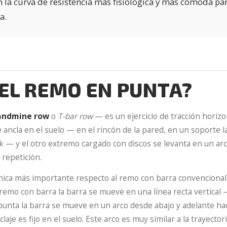
 la curva de resistencia más fisiológica y más cómoda pa
a.
 EL REMO EN PUNTA?
andmine row
o
T-bar row
— es un ejercicio de tracción horizo
 ancla en el suelo — en el rincón de la pared, en un soporte l
k — y el otro extremo cargado con discos se levanta en un arc
 repetición.
nica más importante respecto al remo con barra convencional e
remo con barra la barra se mueve en una línea recta vertical 
punta la barra se mueve en un arco desde abajo y adelante hac
aje es fijo en el suelo. Este arco es muy similar a la trayector