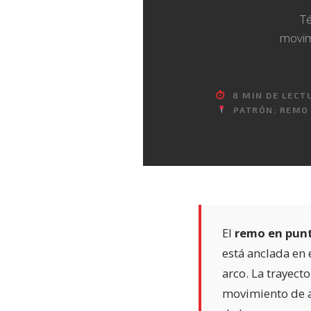
Té
movimi
⏱
8 MIN DE LECT
PATRÓN: REMO 
El
remo en pun
está anclada en 
arco. La trayect
movimiento de a