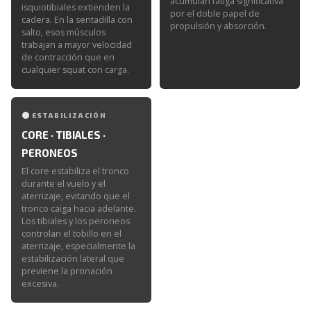
acumulan fatiga significativa
isquiotibiales extienden la
por el doble papel de
cadera. En la sentadilla con
propulsión y absorción.
salto, esos músculos
trabajan a mayor velocidad
de contracción que en
cualquier squat con carga.
ESTABILIZACIÓN
CORE · TIBIALES ·
PERONEOS
El core estabiliza el tronco
durante el vuelo y el
aterrizaje, evitando que el
tronco caiga hacia adelante.
Los tibiales y los peroneos
controlan el tobillo en el
aterrizaje, especialmente la
estabilización lateral que
previene la pronación
excesiva.