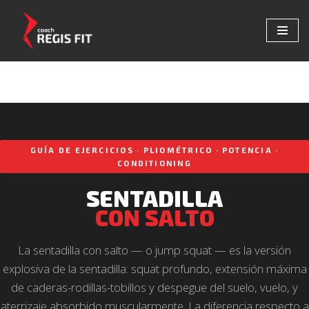
Saltar
al
contenido
GUÍA DE EJERCICIOS · PLIOMÉTRICO · POTENCIA ·
CONDITIONING
SENTADILLA
CON SALTO
La sentadilla con salto — o jump squat — es la versión
explosiva de la sentadilla: squat profundo, extensión máxima
de caderas-rodillas-tobillos y despegue del suelo, vuelo, y
aterrizaje absorbido muscularmente. La diferencia respecto a