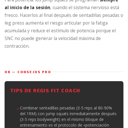
al inicio de la sesión
, cuando el sistema nervioso está
fresco. Hacerlos al final después de sentadillas pesadas o
leg press aumenta el riesgo articular por la fatiga
acumulada y reduce el estímulo de potencia porque el
SNC no puede generar la velocidad máxima de
contracción.
08 — CONSEJOS PRO
TIPS DE REGIS FIT COACH
Combinar sentadillas pesadas (3-5 reps al 80-90%
del 1RM) con jump squats inmediatamente después
(3-5 reps bodyweight) en el mismo bloque de
entrenamiento es el protocolo de «potenciación