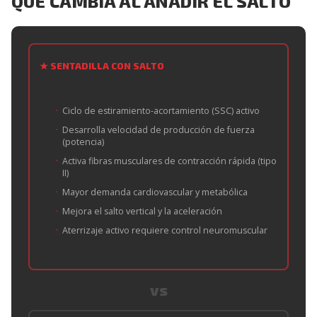
QUÉ CAMBIA AL AÑADIR EL SALTO
★ SENTADILLA CON SALTO
Ciclo de estiramiento-acortamiento (SSC) activo
Desarrolla velocidad de producción de fuerza
(potencia)
Activa fibras musculares de contracción rápida (tipo
II)
Mayor demanda cardiovascular y metabólica
Mejora el salto vertical y la aceleración
Aterrizaje activo requiere control neuromuscular
vs