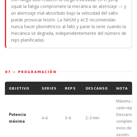
squat la fatiga compromete la mecánica de aterrizaje — y
un aterrizaje mal absorbido bajo la velocidad del salto
puede provocar lesión. La NASM y ACE recomiendan
nunca hacer pliométricos al fallo y parar la serie cuando la
mecánica se degrada, independientemente del número de
reps planificadas.
07 — PROGRAMACIÓN
OBJETIVO
SERIES
REPS
DESCANSO
NOTA
Máxima alt
cada rep.
Descanso
Potencia
4–6
3–6
2–3 min
completo. A
máxima
inicio de la
sesión.