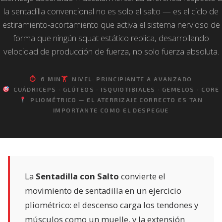
la sentadilla convencional no es solo el salto — es el ciclo de
estiramiento-acortamiento que activa el sistema nervioso de
forma que ningún squat estático replica, desarrollando
velocidad de producción de fuerza, no solo fuerza absoluta.
⏱
6 MIN
🏋️
NIVEL: PRINCIPIANTE A AVANZADO
CUÁDRICEPS · GLÚTEOS · ISQUIOTIBIALES · GEMELOS · CORE
PLIOMÉTRICO — EL ATERRIZAJE CORRECTO ES TAN
IMPORTANTE COMO EL DESPEGUE
La
Sentadilla con Salto
convierte el
movimiento de sentadilla en un ejercicio
pliométrico: el descenso carga los tendones y
músculos como un muelle, y la extensión