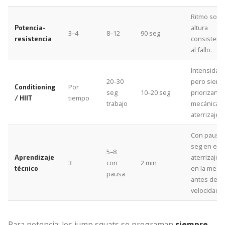
Ritmo sost
altura
Potencia-
3–4
8–12
90 seg
consistent
resistencia
al fallo.
Intensidad 
20–30
pero siem
Por
Conditioning
seg
10–20 seg
priorizando
tiempo
/ HIIT
trabajo
mecánica 
aterrizaje.
Con pausa 
seg en el
5–8
aterrizaje.
Aprendizaje
3
con
2 min
en la mecá
técnico
pausa
antes de la
velocidad.
Para potencia: los jump squats se programan
siempre