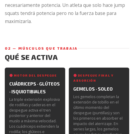
necesariamente potencia. Un atleta que solo hace jump
squats tendrá potencia pero no la fuerza base para
maximizarla.
02 — MÚSCULOS QUE TRABAJA
QUÉ SE ACTIVA
MOTOR DEL DESPEGUE
DESPEGUE FINAL Y
ABSORCIÓN
CUÁDRICEPS · GLÚTEOS
GEMELOS · SOLEO
· ISQUIOTIBIALES
Los gemelos completan la
La triple extensión explosiva
extensión de tobillo en el
de rodillas y caderas en el
último momento del
despegue activa el tren
despegue (puntillas) y son
posterior y anterior del
los primeros en absorber el
muslo a máxima velocidad.
impacto del aterrizaje. En
Los cuádriceps extienden la
series largas, los gemelos
rodilla; los glúteos e