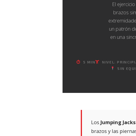
El ejercici
brazos si
extremidade
un patrón de
en una sinc
⏱
5 MIN
🏋️
NIVEL: PRINCIP
SIN EQUI
Los
Jumping Jacks
brazos y las pierna