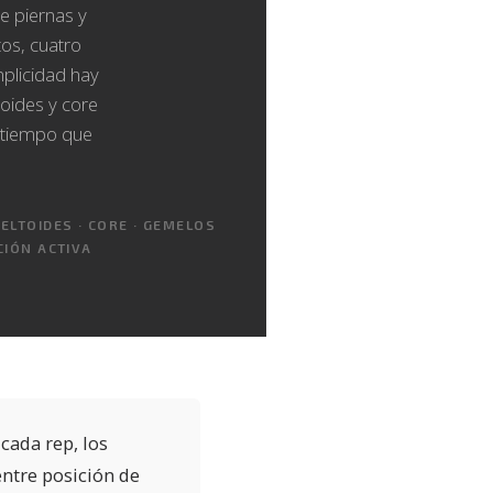
re piernas y
os, cuatro
plicidad hay
toides y core
l tiempo que
ELTOIDES · CORE · GEMELOS
CIÓN ACTIVA
cada rep, los
entre posición de