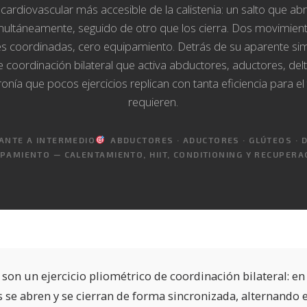
o cardiovascular más accesible de la calistenia: un salto que ab
multáneamente, seguido de otro que los cierra. Dos movimient
s coordinadas, cero equipamiento. Detrás de su aparente sim
 coordinación bilateral que activa abductores, aductores, del
ronía que pocos ejercicios replican con tanta eficiencia para e
requieren.
IANTE A INTERMEDIO
ABDUCTORES · ADUCTORES · GLÚTEOS · D
PAMIENTO — CALENTAMIENTO, HIIT, CONDITIONING Y RECUPERA
son un ejercicio pliométrico de coordinación bilateral: en 
s se abren y se cierran de forma sincronizada, alternando 