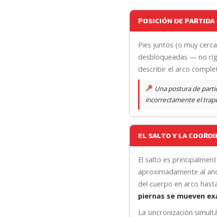
POSICIÓN DE PARTIDA 
Pies juntos (o muy cerc
desbloqueadas — no rígi
describir el arco compl
Una postura de partid
incorrectamente el trape
EL SALTO Y LA COORD
El salto es principalment
aproximadamente al anc
del cuerpo en arco hasta
piernas se mueven e
La sincronización simult