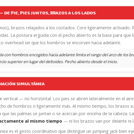
— DE PIE, PIES JUNTOS, BRAZOS A LOS LADOS
anos), brazos relajados a los costados. Core ligeramente activado.
das. La postura erguida con el pecho abierto es la base para que 
eto overhead sin que los hombros se encorven hacia adelante.
a con hombros encogidos hacia adelante limita el rango del arco de los bra
cio superior en lugar del deltoides. Pecho abierto desde el inicio.
INACIÓN SIMULTÁNEA
e vertical — no horizontal. Los pies se abren lateralmente en el aire
ho de hombros o ligeramente más. Al mismo tiempo, los brazos sub
 que las palmas se juntan o se acercan por encima de la cabeza. La
xactamente al mismo tiempo
— ni los brazos van por delante ni l
ánea es el gesto coordinativo que distingue un jumping jack bien e