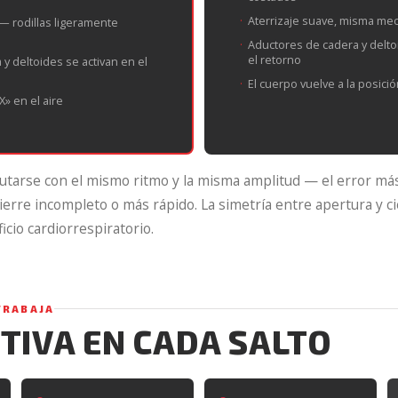
Aterrizaje suave, misma mec
 — rodillas ligeramente
Aductores de cadera y delto
el retorno
y deltoides se activan en el
El cuerpo vuelve a la posici
» en el aire
utarse con el mismo ritmo y la misma amplitud — el error má
ierre incompleto o más rápido. La simetría entre apertura y c
icio cardiorrespiratorio.
TRABAJA
CTIVA EN CADA SALTO