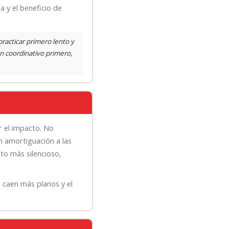
a y el beneficio de
practicar primero lento y
rón coordinativo primero,
r el impacto. No
in amortiguación a las
nto más silencioso,
s caen más planos y el