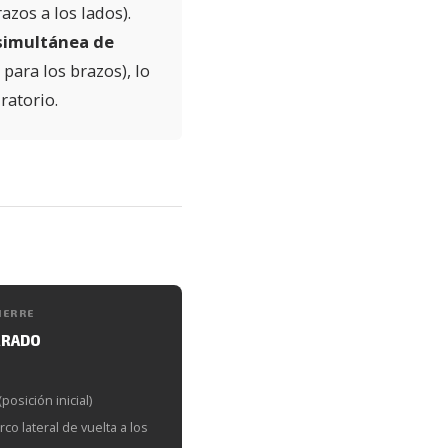
azos a los lados).
simultánea de
 para los brazos), lo
ratorio.
IERRE
RRADO
posición inicial)
co lateral de vuelta a los