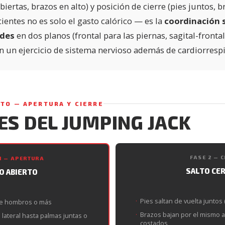
iertas, brazos en alto) y posición de cierre (pies juntos, br
cientes no es solo el gasto calórico — es la
coordinación 
ades
en dos planos (frontal para las piernas, sagital-frontal
n un ejercicio de sistema nervioso además de cardiorrespi
ETO — APERTURA Y CIERRE
ES DEL JUMPING JACK
FASE 2 — C
1 — APERTURA
SALTO CE
O ABIERTO
Pies saltan de vuelta juntos (
 de hombros o más
Brazos bajan por el mismo ar
lateral hasta palmas juntas o
costados