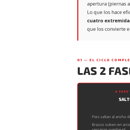
apertura (piernas ab
Lo que los hace efi
cuatro extremid
que los convierte e
01 — EL CICLO COMPL
LAS 2 FAS
★ FASE 
SALT
Pies saltan al ancho
Brazos suben en arco 
cercanas overhead