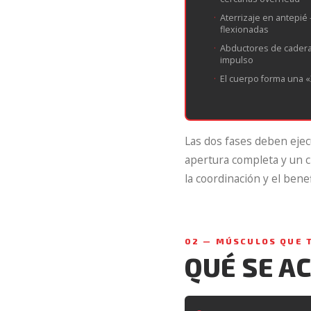
Aterrizaje en antepié
flexionadas
Abductores de cadera 
impulso
El cuerpo forma una «X
Las dos fases deben ejec
apertura completa y un c
la coordinación y el benef
02 — MÚSCULOS QUE 
QUÉ SE A