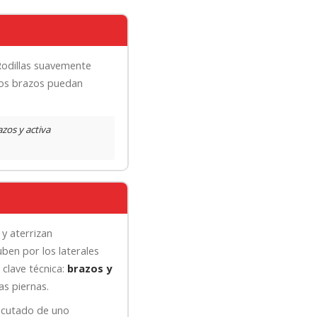
 Rodillas suavemente
los brazos puedan
zos y activa
 y aterrizan
en por los laterales
 clave técnica:
brazos y
as piernas.
jecutado de uno