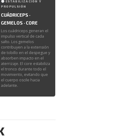
ESTABILIZACIÓN Y
PROPULSIÓN
CUÁDRICEPS ·
GEMELOS · CORE
Los cuádriceps generan el
impulso vertical de cada
salto. Los gemelos
contribuyen a la extensión
de tobillo en el despegue y
absorben impacto en el
aterrizaje. El core estabiliza
el tronco durante todo el
movimiento, evitando que
el cuerpo oscile hacia
adelante.
K