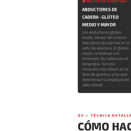
MOTOR DE APERTURA
ABDUCTORES DE
CADERA · GLÚTEO
MEDIO Y MAYOR
Los abductores (glúteo
medio, tensor de la fascia
lata) abren las piernas en el
salto de apertura. El glúteo
mayor contribuye a la
extensión de cadera en el
despegue. Son los
músculos más activos en la
fase de apertura y los que
determinan la amplitud del
salto lateral.
03 — TÉCNICA DETALL
CÓMO HAC