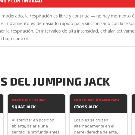
TMO Y CONTINUIDAD
o moderado, la respiración es libre y continua — no hay momento ó
 el movimiento es demasiado rápido para sincronizarlo con la respi
r la respiración. En intervalos de alta intensidad, exhalar activam
o bajo control.
S DEL JUMPING JACK
MAYOR INTENSIDAD
COORDINACIÓN AVANZADA
SQUAT JACK
CROSS JACK
Al aterrizar en posición
Los pies se cruzan
abierta, bajar a una
alternadamente en el
sentadilla profunda antes
cierre (derecha delante,