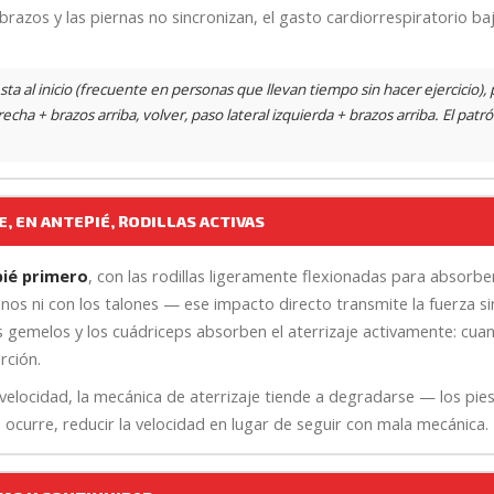
razos y las piernas no sincronizan, el gasto cardiorrespiratorio baj
sta al inicio (frecuente en personas que llevan tiempo sin hacer ejercicio), 
erecha + brazos arriba, volver, paso lateral izquierda + brazos arriba. El pat
E, EN ANTEPIÉ, RODILLAS ACTIVAS
ié primero
, con las rodillas ligeramente flexionadas para absorbe
lanos ni con los talones — ese impacto directo transmite la fuerza s
 Los gemelos y los cuádriceps absorben el aterrizaje activamente: cua
rción.
a velocidad, la mecánica de aterrizaje tiende a degradarse — los pie
ocurre, reducir la velocidad en lugar de seguir con mala mecánica.