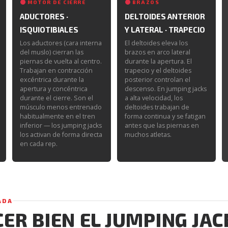
MOTOR DE CIERRE
BRAZOS
ADUCTORES ·
DELTOIDES ANTERIOR
ISQUIOTIBIALES
Y LATERAL · TRAPECIO
Los aductores (cara interna
El deltoides eleva los
del muslo) cierran las
brazos en arco lateral
piernas de vuelta al centro.
durante la apertura. El
Trabajan en contracción
trapecio y el deltoides
excéntrica durante la
posterior controlan el
apertura y concéntrica
descenso. En jumping jacks
durante el cierre. Son el
a alta velocidad, los
músculo menos entrenado
deltoides trabajan de
habitualmente en el tren
forma continua y se fatigan
inferior — los jumping jacks
antes que las piernas en
los activan de forma directa
muchos atletas.
en cada rep.
ADA
ER BIEN EL JUMPING JAC