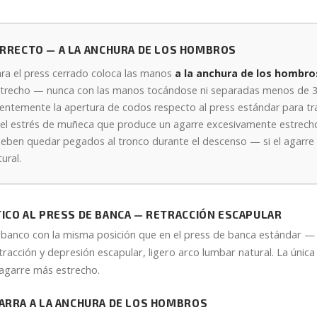
RRECTO — A LA ANCHURA DE LOS HOMBROS
ara el press cerrado coloca las manos
a la anchura de los hombro
trecho — nunca con las manos tocándose ni separadas menos de 3
ientemente la apertura de codos respecto al press estándar para tran
ar el estrés de muñeca que produce un agarre excesivamente estrech
 deben quedar pegados al tronco durante el descenso — si el agarre 
ural.
ICO AL PRESS DE BANCA — RETRACCIÓN ESCAPULAR
banco con la misma posición que en el press de banca estándar — p
tracción y depresión escapular, ligero arco lumbar natural. La única 
 agarre más estrecho.
BARRA A LA ANCHURA DE LOS HOMBROS