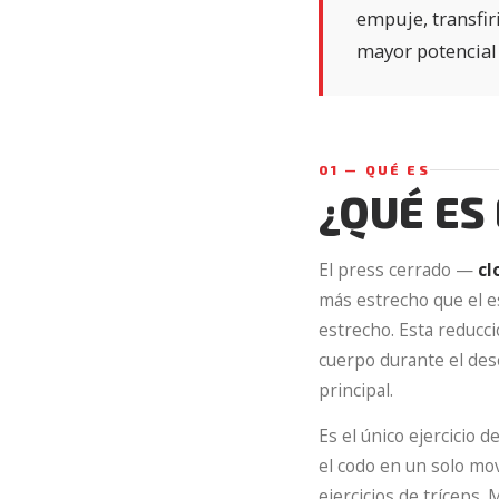
empuje, transfir
mayor potencial 
01 — QUÉ ES
¿QUÉ ES
El press cerrado —
cl
más estrecho que el 
estrecho. Esta reducc
cuerpo durante el desc
principal.
Es el único ejercicio
el codo en un solo mo
ejercicios de tríceps.