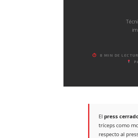
Técni
im
⏱
8 MIN DE LECTU
PA
El
press cerrad
tríceps como mot
respecto al pre