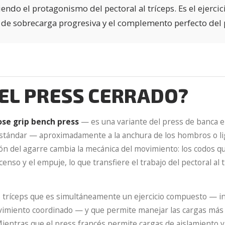
iendo el protagonismo del pectoral al tríceps. Es el ejercic
de sobrecarga progresiva y el complemento perfecto del p
 EL PRESS CERRADO?
ose grip bench press
— es una variante del press de banca en
estándar — aproximadamente a la anchura de los hombros o 
ión del agarre cambia la mecánica del movimiento: los codos 
enso y el empuje, lo que transfiere el trabajo del pectoral al
 de tríceps que es simultáneamente un ejercicio compuesto — i
vimiento coordinado — y que permite manejar las cargas más 
 Mientras que el press francés permite cargas de aislamiento y