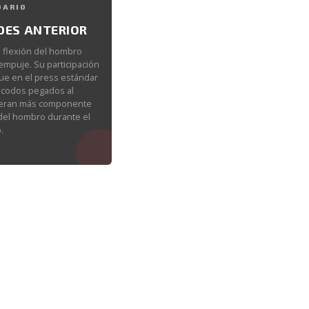
DARIO
DES ANTERIOR
a flexión del hombro
empuje. Su participación
ue en el press estándar
 codos pegados al
neran más componente
 del hombro durante el
.