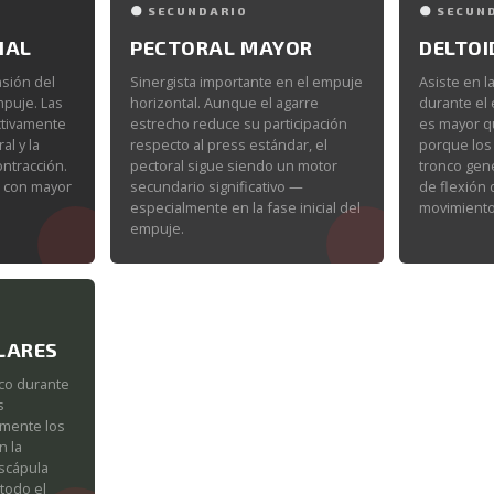
SECUNDARIO
SECUN
IAL
PECTORAL MAYOR
DELTOI
nsión del
Sinergista importante en el empuje
Asiste en l
mpuje. Las
horizontal. Aunque el agarre
durante el 
ctivamente
estrecho reduce su participación
es mayor q
al y la
respecto al press estándar, el
porque los
ontracción.
pectoral sigue siendo un motor
tronco ge
ps con mayor
secundario significativo —
de flexión
especialmente en la fase inicial del
movimiento
empuje.
LARES
nco durante
s
lmente los
n la
escápula
todo el