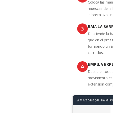
Coloca las man
muescas de la 
la barra. No us
BAJA LA BAR
3
Desciende la b
que en el pres
formando un á
cerrados.
EMPUJA EXP
4
Desde el toque
movimiento es 
extensión comp
AMAZON
EQUIPAMIE