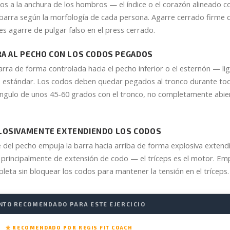
os a la anchura de los hombros — el índice o el corazón alineado co
barra según la morfología de cada persona. Agarre cerrado firme 
es agarre de pulgar falso en el press cerrado.
RA AL PECHO CON LOS CODOS PEGADOS
arra de forma controlada hacia el pecho inferior o el esternón — 
s estándar. Los codos deben quedar pegados al tronco durante to
ngulo de unos 45-60 grados con el tronco, no completamente abie
LOSIVAMENTE EXTENDIENDO LOS CODOS
 del pecho empuja la barra hacia arriba de forma explosiva extendi
principalmente de extensión de codo — el tríceps es el motor. Emp
leta sin bloquear los codos para mantener la tensión en el tríceps.
NTO RECOMENDADO PARA ESTE EJERCICIO
RECOMENDADO POR REGIS FIT COACH