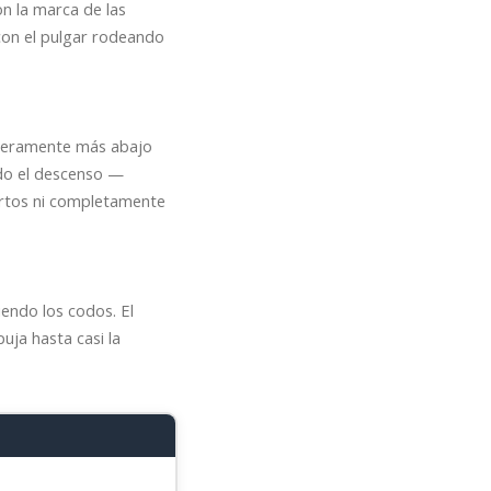
n la marca de las
con el pulgar rodeando
ligeramente más abajo
do el descenso —
rtos ni completamente
endo los codos. El
uja hasta casi la