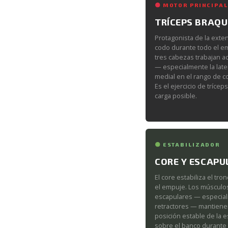
MOTOR PRINCIPAL
TRÍCEPS BRAQU
Protagonista de la exte
codo durante todo el e
tres cabezas trabajan a
— especialmente la later
medial en el rango de c
Es el ejercicio de tríce
carga posible.
ESTABILIZADOR
CORE Y ESCAPU
El core estabiliza el tro
el empuje. Los músculo
escapulares — especia
retractores — mantiene
posición estable de la 
sobre el banco durante 