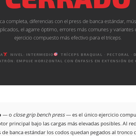
ca completa, diferencias con el press de banca estándar, mú
plicados, el agarre óptimo, errores más comunes y variantes 
ejercicio compuesto más efectivo para el tríceps.
RA
🏋️
NIVEL: INTERMEDIO
TRÍCEPS BRAQUIAL · PECTORAL · 
TRÓN: EMPUJE HORIZONTAL CON ÉNFASIS EN EXTENSIÓN DE
o
— o
close grip bench press
— es el único ejercicio comp
or principal bajo las cargas más elevadas posibles. Al red
ss de banca estándar los codos quedan pegados al tronco 