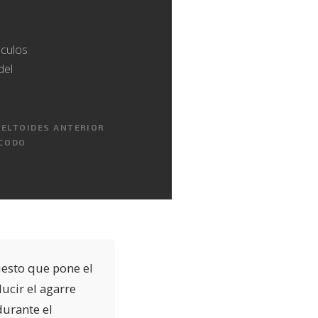
sculos
del
DELTOIDES ANTERIOR
 CODO
uesto que pone el
ucir el agarre
durante el