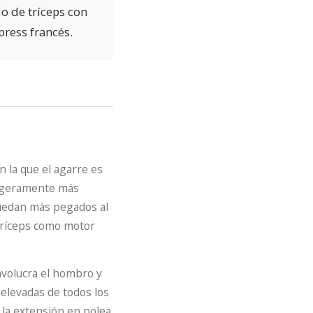
io de tríceps con
ress francés.
 la que el agarre es
ligeramente más
quedan más pegados al
 tríceps como motor
nvolucra el hombro y
elevadas de todos los
 la extensión en polea