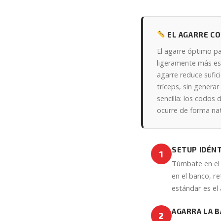
EL AGARRE CO
El agarre óptimo p
ligeramente más es
agarre reduce sufic
tríceps, sin gener
sencilla: los codos
ocurre de forma nat
SETUP IDÉNT
1
Túmbate en el 
en el banco, re
estándar es el
AGARRA LA 
2