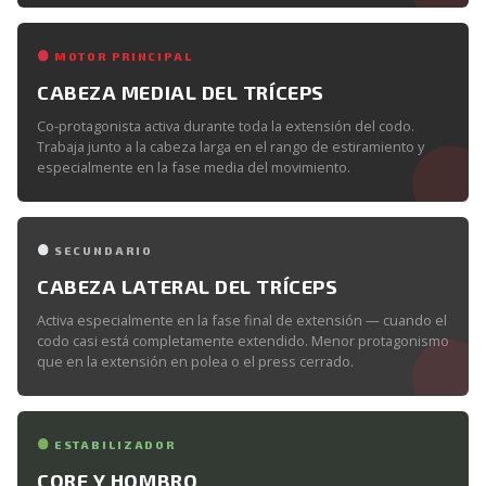
MOTOR PRINCIPAL
CABEZA MEDIAL DEL TRÍCEPS
Co-protagonista activa durante toda la extensión del codo.
Trabaja junto a la cabeza larga en el rango de estiramiento y
especialmente en la fase media del movimiento.
SECUNDARIO
CABEZA LATERAL DEL TRÍCEPS
Activa especialmente en la fase final de extensión — cuando el
codo casi está completamente extendido. Menor protagonismo
que en la extensión en polea o el press cerrado.
ESTABILIZADOR
CORE Y HOMBRO