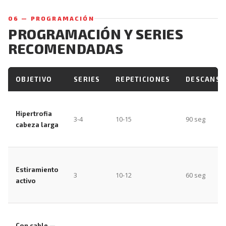
06 — PROGRAMACIÓN
PROGRAMACIÓN Y SERIES
RECOMENDADAS
OBJETIVO
SERIES
REPETICIONES
DESCANS
Hipertrofia
3-4
10-15
90 seg
cabeza larga
Estiramiento
3
10-12
60 seg
activo
Con cable —