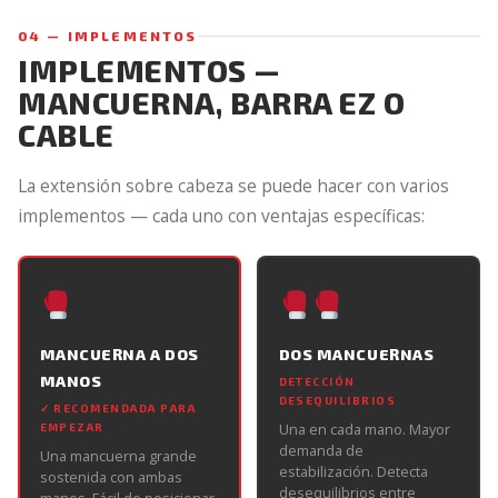
04 — IMPLEMENTOS
IMPLEMENTOS —
MANCUERNA, BARRA EZ O
CABLE
La extensión sobre cabeza se puede hacer con varios
implementos — cada uno con ventajas específicas:
MANCUERNA A DOS
DOS MANCUERNAS
MANOS
DETECCIÓN
DESEQUILIBRIOS
✓ RECOMENDADA PARA
Una en cada mano. Mayor
EMPEZAR
demanda de
Una mancuerna grande
estabilización. Detecta
sostenida con ambas
desequilibrios entre