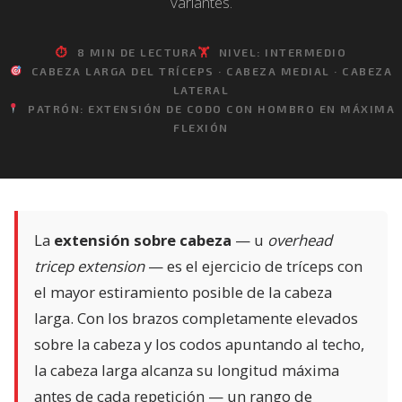
variantes.
⏱
8 MIN DE LECTURA
🏋️
NIVEL: INTERMEDIO
CABEZA LARGA DEL TRÍCEPS · CABEZA MEDIAL · CABEZA
LATERAL
PATRÓN: EXTENSIÓN DE CODO CON HOMBRO EN MÁXIMA
FLEXIÓN
La
extensión sobre cabeza
— u
overhead
tricep extension
— es el ejercicio de tríceps con
el mayor estiramiento posible de la cabeza
larga. Con los brazos completamente elevados
sobre la cabeza y los codos apuntando al techo,
la cabeza larga alcanza su longitud máxima
antes de cada repetición — un rango de