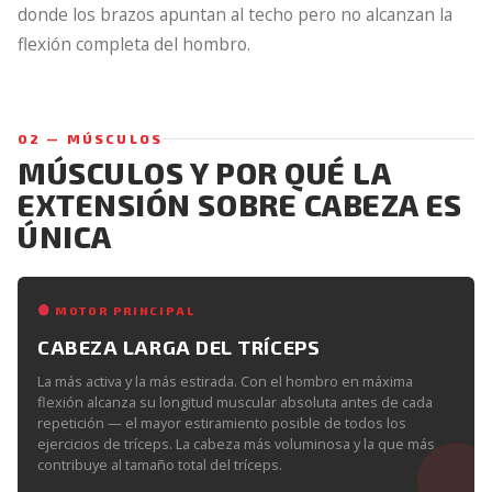
donde los brazos apuntan al techo pero no alcanzan la
flexión completa del hombro.
02 — MÚSCULOS
MÚSCULOS Y POR QUÉ LA
EXTENSIÓN SOBRE CABEZA ES
ÚNICA
MOTOR PRINCIPAL
CABEZA LARGA DEL TRÍCEPS
La más activa y la más estirada. Con el hombro en máxima
flexión alcanza su longitud muscular absoluta antes de cada
repetición — el mayor estiramiento posible de todos los
ejercicios de tríceps. La cabeza más voluminosa y la que más
contribuye al tamaño total del tríceps.