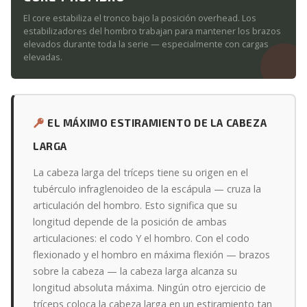
El core estabiliza el tronco bajo la posición overhead. Los
estabilizadores del hombro trabajan para mantener los brazos
elevados durante toda la serie — especialmente con cargas
elevadas.
EL MÁXIMO ESTIRAMIENTO DE LA CABEZA
LARGA
La cabeza larga del tríceps tiene su origen en el
tubérculo infraglenoideo de la escápula — cruza la
articulación del hombro. Esto significa que su
longitud depende de la posición de ambas
articulaciones: el codo Y el hombro. Con el codo
flexionado y el hombro en máxima flexión — brazos
sobre la cabeza — la cabeza larga alcanza su
longitud absoluta máxima. Ningún otro ejercicio de
tríceps coloca la cabeza larga en un estiramiento tan