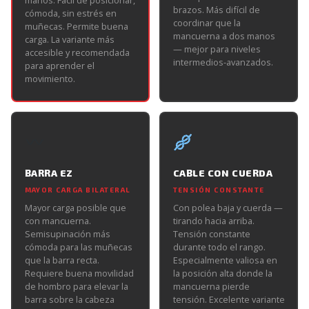
manos. Fácil de posicionar,
brazos. Más difícil de
cómoda, sin estrés en
coordinar que la
muñecas. Permite buena
mancuerna a dos manos
carga. La variante más
— mejor para niveles
accesible y recomendada
intermedios-avanzados.
para aprender el
movimiento.
BARRA EZ
CABLE CON CUERDA
MAYOR CARGA BILATERAL
TENSIÓN CONSTANTE
Mayor carga posible que
Con polea baja y cuerda —
con mancuerna.
tirando hacia arriba.
Semisupinación más
Tensión constante
cómoda para las muñecas
durante todo el rango.
que la barra recta.
Especialmente valiosa en
Requiere buena movilidad
la posición alta donde la
de hombro para elevar la
mancuerna pierde
barra sobre la cabeza
tensión. Excelente variante