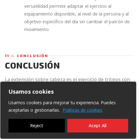
versatilidad permite adaptar el ejercicio al
equipamiento disponible, al nivel de la persona y al
objetivo específico del día sin cambiar el patrón de
movimiento.
11 — CONCLUSIÓN
CONCLUSIÓN
La extensión sobre cabeza es el ejercicio de tríceps con
el mayor estiramiento posible de la cabeza larga — el
Usamos cookies
estímulo de hipertrofia más potente para el músculo
Usamos cookies para mejorar tu experiencia. Puedes
más voluminoso del tríceps. Su capacidad de colocar la
aceptarlas o gestionarlas.
Políticas de cookies
cabeza larga en su longitud máxima absoluta antes de
cada repetición la convierte en una herramienta
Reject
Acept All
imprescindible en cualquier programa serio de tríceps.