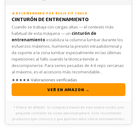
RECOMENDADO POR REGIS FIT COACH
CINTURÓN DE ENTRENAMIENTO
Cuando se trabaja con cargas altas — el contexto más
habitual de esta máquina — un
cinturón de
entrenamiento
estabiliza la columna lumbar durante los
esfuerzos máximos. Aumenta la presión intraabdominal y
da soporte a la zona lumbar especialmente en las últimas
repeticiones al fallo cuando la técnica tiende a
descomponerse. Para series pesadas de 4-6 reps cercanas
al máximo, es el accesorio más recomendable..
★★★★★ Valoraciones verificadas
VER EN AMAZON →
* Enlace de afiliado. Si compras a través de este enlace recibo una
pequeña comisión sin coste adicional para ti. Solo recomiendo
productos que conozco y que aporten valor real al entrenamiento.