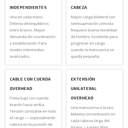
INDEPENDIENTES
CABEZA
Una en cada mano.
Mayor carga bilateral con
Detecta desequilibrios
semisupinación cómoda.
entre brazos. Mayor
Requiere buena movilidad
demanda de coordinación
de hombro. Excelente para
y estabilización. Para
progresar en carga
niveles intermedios-
cuando la mancuerna se
avanzados.
queda pequeña.
CABLE CON CUERDA
EXTENSIÓN
OVERHEAD
UNILATERAL
Polea baja con cuerda
OVERHEAD
tirando hacia arriba.
Una mancuerna a la vez.
Tensión constante en todo
Máxima concentración en
el rango — especialmente
cada cabeza larga del
valiosa en la posición de
tríceps. La mano libre