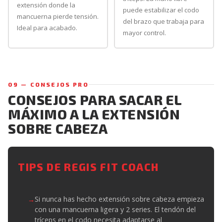
extensión donde la
puede estabilizar el codo
mancuerna pierde tensión.
del brazo que trabaja para
Ideal para acabado.
mayor control.
09 — CONSEJOS PRO
CONSEJOS PARA SACAR EL
MÁXIMO A LA EXTENSIÓN
SOBRE CABEZA
TIPS DE REGIS FIT COACH
Si nunca has hecho extensión sobre cabeza empieza
con una mancuerna ligera y 2 series. El tendón del
tríceps en el codo necesita adaptarse al