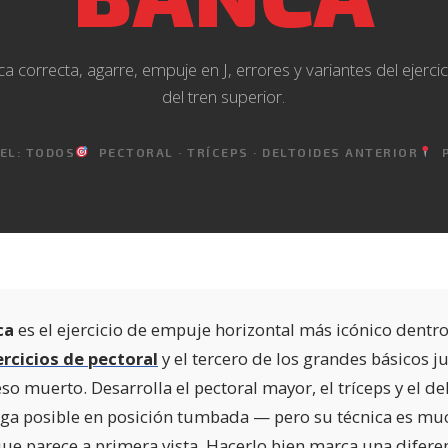
ca correcta, agarre, empuje en J, errores y variantes del ejercic
del tren superior.
EL: TODOS
PECTORAL · TRÍCEPS · DELTOIDES ANTERIOR
P
ca
es el ejercicio de empuje horizontal más icónico dentr
ercicios de pectoral
y el tercero de los grandes básicos ju
eso muerto. Desarrolla el pectoral mayor, el tríceps y el de
rga posible en posición tumbada — pero su técnica es m
que parece a primera vista. Hacerlo bien marca una difer