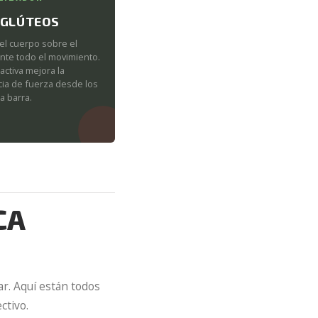
 GLÚTEOS
 el cuerpo sobre el
nte todo el movimiento.
activa mejora la
cia de fuerza desde los
a barra.
CA
ar. Aquí están todos
ctivo.