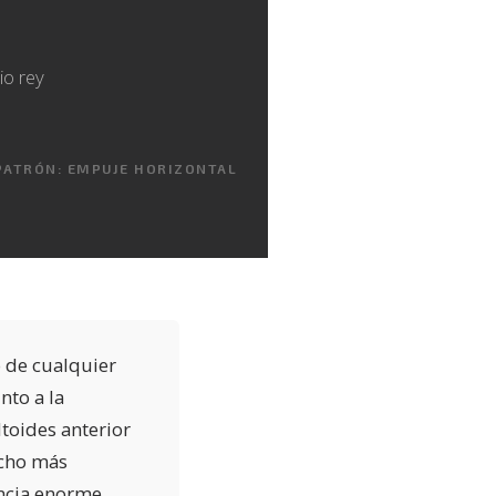
io rey
ATRÓN: EMPUJE HORIZONTAL
o de cualquier
nto a la
ltoides anterior
ucho más
encia enorme