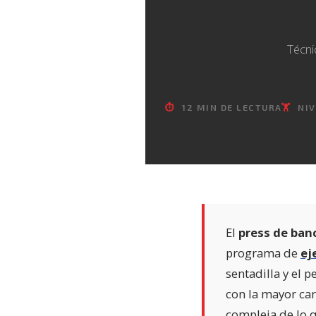
Técni
⏱
12 MIN DE LECTURA
🏋️
NIV
El
press de ban
programa de
ej
sentadilla y el p
con la mayor ca
compleja de lo 