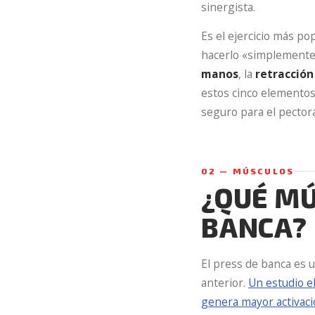
sinergista.
Es el ejercicio más po
hacerlo «simplemente»
manos
, la
retracción
estos cinco elementos 
seguro para el pectora
02 — MÚSCULOS
¿QUÉ MÚ
BANCA?
El press de banca es u
anterior.
Un estudio e
genera mayor activació