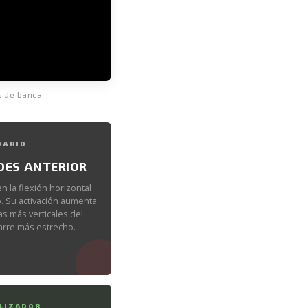
s de banca.
DARIO
DES ANTERIOR
en la flexión horizontal
. Su activación aumenta
s más verticales del
arre más estrecho.
LIZADOR