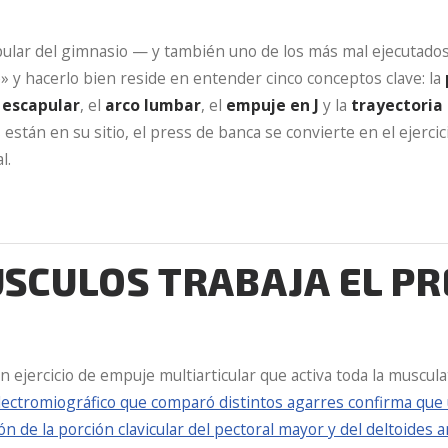
pular del gimnasio — y también uno de los más mal ejecutados.
 y hacerlo bien reside en entender cinco conceptos clave: la
 escapular
, el
arco lumbar
, el
empuje en J
y la
trayectoria 
están en su sitio, el press de banca se convierte en el ejercic
l.
SCULOS TRABAJA EL PR
n ejercicio de empuje multiarticular que activa toda la muscul
lectromiográfico que comparó distintos agarres confirma que
n de la porción clavicular del pectoral mayor y del deltoides 