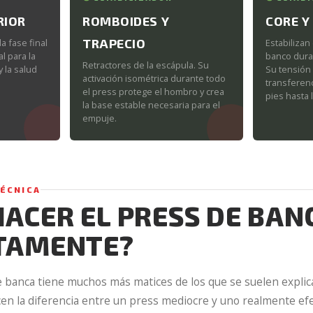
RIOR
ROMBOIDES Y
CORE Y
TRAPECIO
a fase final
Estabilizan
l para la
banco dura
Retractores de la escápula. Su
 la salud
Su tensión 
activación isométrica durante todo
transferen
el press protege el hombro y crea
pies hasta l
la base estable necesaria para el
empuje.
TÉCNICA
ACER EL PRESS DE BAN
TAMENTE?
e banca tiene muchos más matices de los que se suelen explic
en la diferencia entre un press mediocre y uno realmente efe