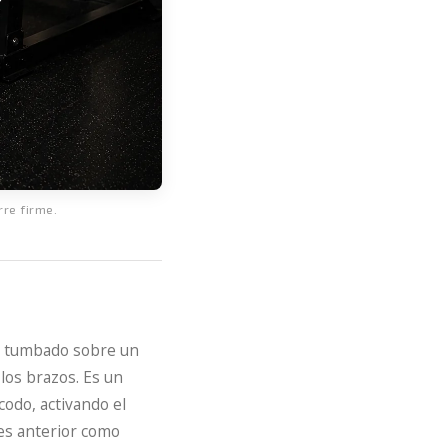
re firme.
e, tumbado sobre un
los brazos. Es un
codo, activando el
des anterior como