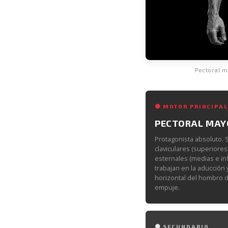
Pectoral m
MOTOR PRINCIPAL
PECTORAL MAY
Protagonista absoluto. 
claviculares (superiores)
esternales (medias e in
trabajan en la aducción 
horizontal del hombro d
empuje.
SECUNDARIO