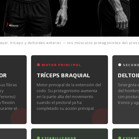
ayor, tríceps y deltoides anterior — los músculos protagonistas del pres
MOTOR PRINCIPAL
SECUN
OR
TRÍCEPS BRAQUIAL
DELTOI
Sus fibras
Motor principal de la extensión del
Sinergista 
 y
codo. Su protagonismo aumenta
del hombro
feriores)
en la parte alta del movimiento
con postura
y flexión
cuando el pectoral ya ha
tronco y ag
urante el
completado su acción principal.
ESTABILIZADOR
ESTABI