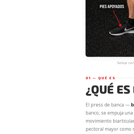
Setup co
01 — QUÉ ES
¿QUÉ ES
El press de banca —
b
banco, se empuja una 
movimiento biarticular
pectoral mayor como m