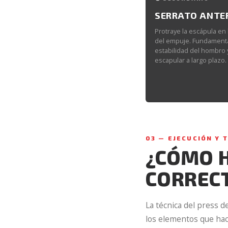
SERRATO ANTE
Protraye la escápula en l
del empuje. Fundamenta
estabilidad del hombro y
escapular a largo plazo.
03 — EJECUCIÓN Y 
¿CÓMO H
CORREC
La técnica del press d
los elementos que hac