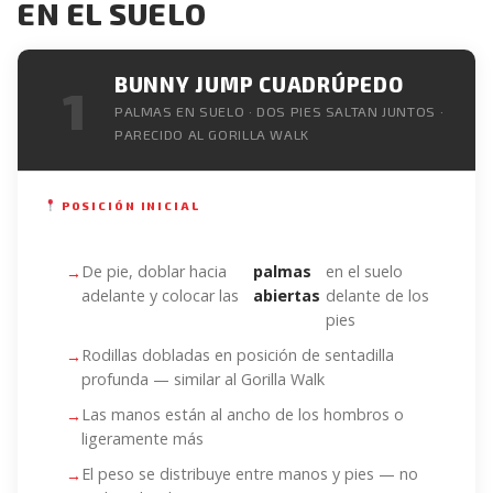
EN EL SUELO
BUNNY JUMP CUADRÚPEDO
1
PALMAS EN SUELO · DOS PIES SALTAN JUNTOS ·
PARECIDO AL GORILLA WALK
POSICIÓN INICIAL
De pie, doblar hacia
palmas
en el suelo
adelante y colocar las
abiertas
delante de los
pies
Rodillas dobladas en posición de sentadilla
profunda — similar al Gorilla Walk
Las manos están al ancho de los hombros o
ligeramente más
El peso se distribuye entre manos y pies — no