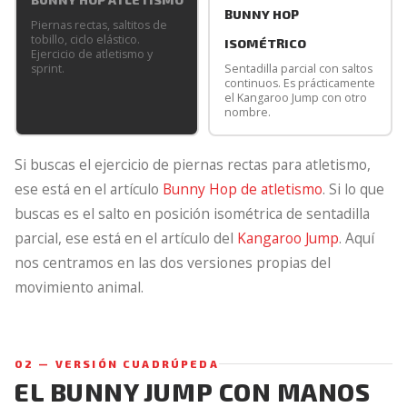
BUNNY HOP
Piernas rectas, saltitos de
tobillo, ciclo elástico.
ISOMÉTRICO
Ejercicio de atletismo y
sprint.
Sentadilla parcial con saltos
continuos. Es prácticamente
el Kangaroo Jump con otro
nombre.
Si buscas el ejercicio de piernas rectas para atletismo,
ese está en el artículo
Bunny Hop de atletismo
. Si lo que
buscas es el salto en posición isométrica de sentadilla
parcial, ese está en el artículo del
Kangaroo Jump
. Aquí
nos centramos en las dos versiones propias del
movimiento animal.
02 — VERSIÓN CUADRÚPEDA
EL BUNNY JUMP CON MANOS