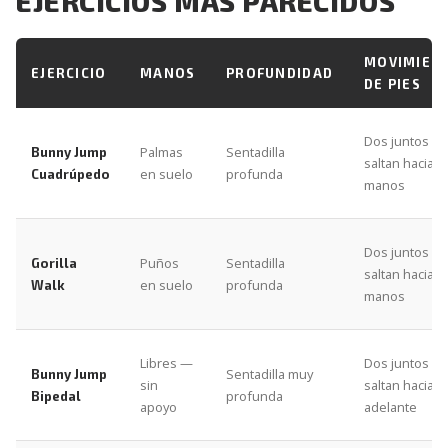
EJERCICIOS MÁS PARECIDOS
MOVIMIEN
EJERCICIO
MANOS
PROFUNDIDAD
DE PIES
Dos juntos —
Palmas
Sentadilla
Bunny Jump
saltan hacia
en suelo
profunda
Cuadrúpedo
manos
Dos juntos —
Puños
Sentadilla
Gorilla
saltan hacia
en suelo
profunda
Walk
manos
Libres —
Dos juntos —
Sentadilla muy
Bunny Jump
sin
saltan hacia
profunda
Bipedal
apoyo
adelante