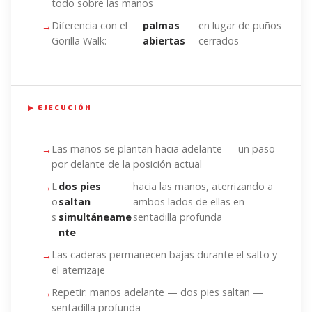
todo sobre las manos
Diferencia con el
palmas
en lugar de puños
Gorilla Walk:
abiertas
cerrados
▶ EJECUCIÓN
Las manos se plantan hacia adelante — un paso
por delante de la posición actual
L
dos pies
hacia las manos, aterrizando a
o
saltan
ambos lados de ellas en
s
simultáneame
sentadilla profunda
nte
Las caderas permanecen bajas durante el salto y
el aterrizaje
Repetir: manos adelante — dos pies saltan —
sentadilla profunda