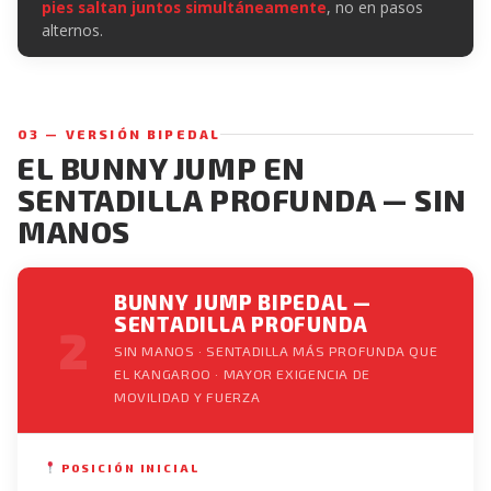
pies saltan juntos simultáneamente
, no en pasos
alternos.
03 — VERSIÓN BIPEDAL
EL BUNNY JUMP EN
SENTADILLA PROFUNDA — SIN
MANOS
BUNNY JUMP BIPEDAL —
SENTADILLA PROFUNDA
2
SIN MANOS · SENTADILLA MÁS PROFUNDA QUE
EL KANGAROO · MAYOR EXIGENCIA DE
MOVILIDAD Y FUERZA
POSICIÓN INICIAL