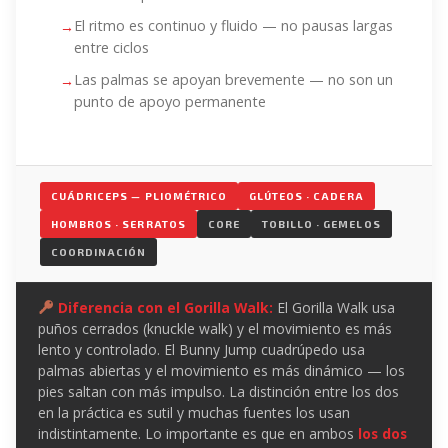
El ritmo es continuo y fluido — no pausas largas
entre ciclos
Las palmas se apoyan brevemente — no son un
punto de apoyo permanente
CUÁDRICEPS — PLIOMÉTRICO
GLÚTEOS · CADERA
HOMBROS · SERRATOS
CORE
TOBILLO · GEMELOS
COORDINACIÓN
Diferencia con el Gorilla Walk:
El Gorilla Walk usa
puños cerrados (knuckle walk) y el movimiento es más
lento y controlado. El Bunny Jump cuadrúpedo usa
palmas abiertas y el movimiento es más dinámico — los
pies saltan con más impulso. La distinción entre los dos
en la práctica es sutil y muchas fuentes los usan
indistintamente. Lo importante es que en ambos
los dos