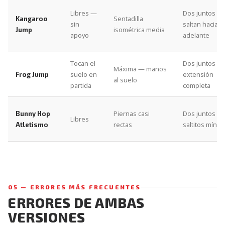
Libres —
Dos juntos —
Sentadilla
Kangaroo
sin
saltan hacia
isométrica media
Jump
apoyo
adelante
Tocan el
Dos juntos —
Máxima — manos
suelo en
extensión
Frog Jump
al suelo
partida
completa
Piernas casi
Dos juntos —
Bunny Hop
Libres
rectas
saltitos míni
Atletismo
05 — ERRORES MÁS FRECUENTES
ERRORES DE AMBAS
VERSIONES