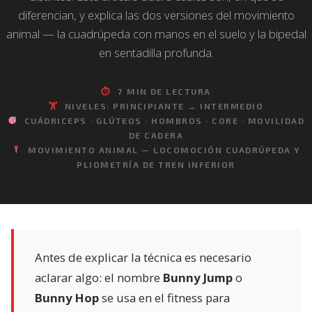
diferencian, y explica las dos versiones del movimiento
animal — la cuadrúpeda con manos en el suelo y la bipedal
en sentadilla profunda.
⏱
7 MIN DE LECTURA
🏋️
NIVELES: PRINCIPIANTE → INTERMEDIO
CUÁDRICEPS · GLÚTEOS · HOMBROS · CORE · MOVILIDAD
DE CADERA
MOVIMIENTO ANIMAL — LOCOMOCIÓN CUADRÚPEDA Y
PLIOMETRÍA DE TREN INFERIOR
Antes de explicar la técnica es necesario
aclarar algo: el nombre
Bunny Jump
o
Bunny Hop
se usa en el fitness para