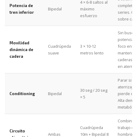
4 × 6-8 saltos al
completo 
Potencia de
Bipedal
máximo
series. Ca
tren inferior
esfuerzo
sobre cant
Sin buscar
potencia 
Movilidad
Cuadrúpeda
3 × 10-12
foco en
dinámica de
suave
metros lento
mantener
cadera
caderas b
en aterriza
Parar si el
aterrizaje
30 seg / 20 seg
Bipedal
pierde cal
Conditioning
× 5
Alta dema
metabólica
Combina e
Cuadrúpeda
trabajo de
Circuito
Ambas
10m + Bipedal 8
hombros y