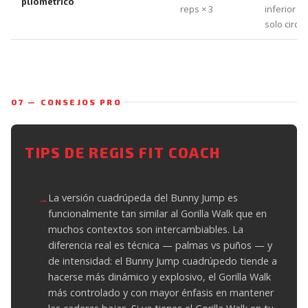
pliométrico
reps × 3
inferior e
solo circui
07 — CONSEJOS PRO
TIPS DE REGIS FIT COACH
La versión cuadrúpeda del Bunny Jump es
funcionalmente tan similar al Gorilla Walk que en
muchos contextos son intercambiables. La
diferencia real es técnica — palmas vs puños — y
de intensidad: el Bunny Jump cuadrúpedo tiende a
hacerse más dinámico y explosivo, el Gorilla Walk
más controlado y con mayor énfasis en mantener