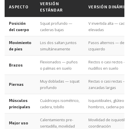
VERSIÓN
ASPECTO
VERSIÓN DINÁMIC
ESTÁNDAR
Squat profundo —
V invertida alta — cade
Posición
caderas bajas
elevadas
del cuerpo
Los dos saltan juntos
Pasos alternos — dere
Movimiento
simultáneamente
izquierdo
de pies
Flexionados — puños
Rectos o casi rectos —
Brazos
o palmas en suelo
nudillos en suelo
Muy dobladas — squat
Rectas o casi rectas —
Piernas
profundo
zancadas largas
Cuádriceps isométrico,
Isquiotibiales, glúteos,
Músculos
cadera, tobillo
hombros, cadena poste
principales
Calentamiento pre-
Movilidad de isquiotibia
Mejor uso
sentadilla, movilidad
coordinación