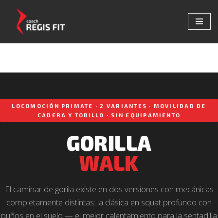
Saltar
al
contenido
LOCOMOCIÓN PRIMATE · 2 VARIANTES · MOVILIDAD DE
CADERA Y TOBILLO · SIN EQUIPAMIENTO
GORILLA
WALK
El caminar de gorila existe en dos versiones con mecánicas
completamente distintas: la clásica en squat profundo con
puños en el suelo — el mejor calentamiento para la sentadilla