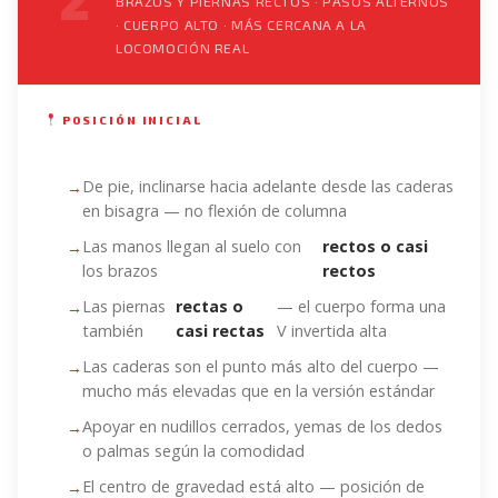
2
BRAZOS Y PIERNAS RECTOS · PASOS ALTERNOS
· CUERPO ALTO · MÁS CERCANA A LA
LOCOMOCIÓN REAL
POSICIÓN INICIAL
De pie, inclinarse hacia adelante desde las caderas
en bisagra — no flexión de columna
Las manos llegan al suelo con
rectos o casi
los brazos
rectos
Las piernas
rectas o
— el cuerpo forma una
también
casi rectas
V invertida alta
Las caderas son el punto más alto del cuerpo —
mucho más elevadas que en la versión estándar
Apoyar en nudillos cerrados, yemas de los dedos
o palmas según la comodidad
El centro de gravedad está alto — posición de