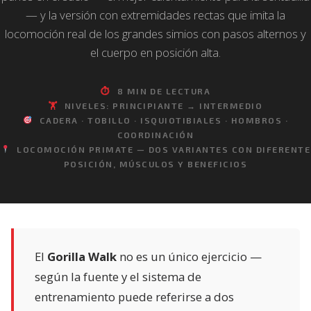
— y la versión con extremidades rectas que imita la
locomoción real de los grandes simios con pasos alternos y
el cuerpo en posición alta.
⏱
8 MIN DE LECTURA
🏋️
NIVELES: PRINCIPIANTE → INTERMEDIO
CADERA · TOBILLO · ISQUIOTIBIALES · HOMBROS ·
COORDINACIÓN
LOCOMOCIÓN PRIMATE — DOS VARIANTES CON DIFERENTE
POSICIÓN, MÚSCULOS Y BENEFICIOS
El
Gorilla Walk
no es un único ejercicio —
según la fuente y el sistema de
entrenamiento puede referirse a dos