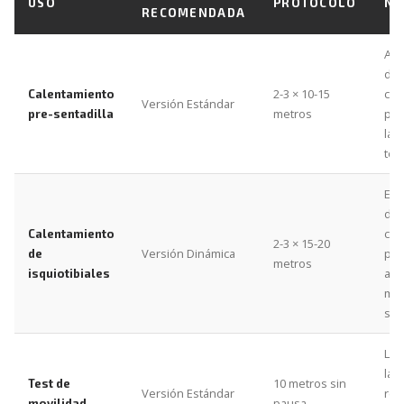
USO
PROTOCOLO
NO
RECOMENDADA
Acti
dor
2-3 × 10-15
cad
Calentamiento
Versión Estándar
metros
pro
pre-sentadilla
la 
torá
Est
din
cad
Calentamiento
2-3 × 15-20
Versión Dinámica
pos
de
metros
ant
isquiotibiales
mue
spr
Los
las
10 metros sin
Test de
Versión Estándar
rev
pausa
movilidad