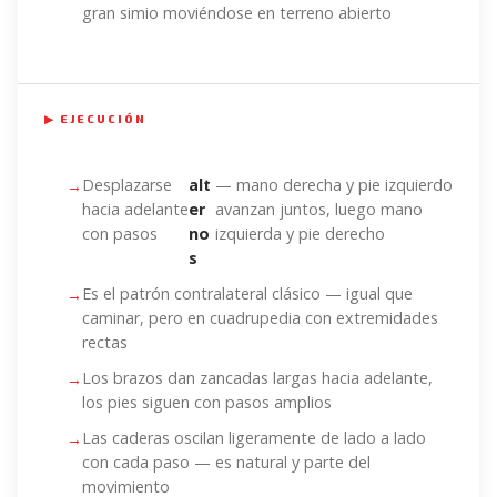
gran simio moviéndose en terreno abierto
▶ EJECUCIÓN
Desplazarse
alt
— mano derecha y pie izquierdo
hacia adelante
er
avanzan juntos, luego mano
con pasos
no
izquierda y pie derecho
s
Es el patrón contralateral clásico — igual que
caminar, pero en cuadrupedia con extremidades
rectas
Los brazos dan zancadas largas hacia adelante,
los pies siguen con pasos amplios
Las caderas oscilan ligeramente de lado a lado
con cada paso — es natural y parte del
movimiento