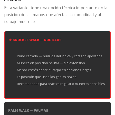
Esta variante tiene una opción técnica importante en la
posición de las manos que afecta a la comodidad y al
trabajo muscular:
★ KNUCKLE WALK — NUDILLOS
Puño cerrado — nudillos del índice y corazón apoyados
Muñeca en posición neutra — sin extensión
Menor estrés sobre el carpo en sesiones largas
La posición que usan los gorilas reales
Recomendada para práctica regular o muñecas sensibles
PALM WALK — PALMAS