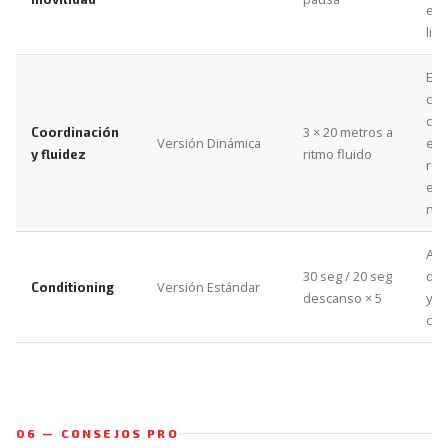
est
limi
El 
con
con
3 × 20 metros a
Coordinación
Versión Dinámica
ext
ritmo fluido
y fluidez
rec
est
neu
Alt
30 seg / 20 seg
de 
Versión Estándar
Conditioning
descanso × 5
y s
car
06 — CONSEJOS PRO