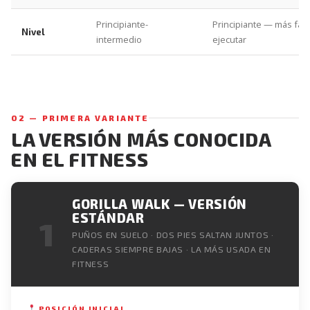
Principiante-
Principiante — más fáci
Nivel
intermedio
ejecutar
02 — PRIMERA VARIANTE
LA VERSIÓN MÁS CONOCIDA
EN EL FITNESS
GORILLA WALK — VERSIÓN
ESTÁNDAR
1
PUÑOS EN SUELO · DOS PIES SALTAN JUNTOS ·
CADERAS SIEMPRE BAJAS · LA MÁS USADA EN
FITNESS
POSICIÓN INICIAL