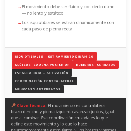
El movimiento debe ser fluido y con cierto ritmo
— no lento y estático
Los isquiotibiales se estiran dinámicamente con
cada paso de pierna recta
ISQUIOTIBIALES — ESTIRAMIENTO DINÁMICO
GLÚTEOS · CADENA POSTERIOR
HOMBROS · SERRATOS
ESPALDA BAJA — ACTIVACIÓN
COORDINACIÓN CONTRALATERAL
MUÑECAS Y ANTEBRAZOS
Clave técnica:
El movimiento es contralateral —
brazo derecho y pierna izquierda avanzan juntos, igual
que al caminar. Esa coordinación cruzada es lo que
define este movimiento y lo que lo hace
neuromotoramente estimulante. Si los brazos y piernas