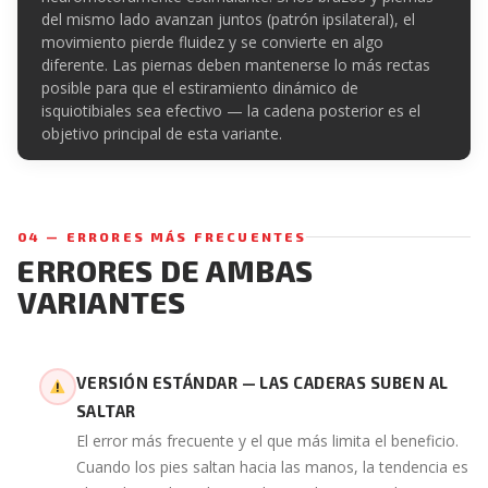
del mismo lado avanzan juntos (patrón ipsilateral), el
movimiento pierde fluidez y se convierte en algo
diferente. Las piernas deben mantenerse lo más rectas
posible para que el estiramiento dinámico de
isquiotibiales sea efectivo — la cadena posterior es el
objetivo principal de esta variante.
04 — ERRORES MÁS FRECUENTES
ERRORES DE AMBAS
VARIANTES
VERSIÓN ESTÁNDAR — LAS CADERAS SUBEN AL
SALTAR
El error más frecuente y el que más limita el beneficio.
Cuando los pies saltan hacia las manos, la tendencia es