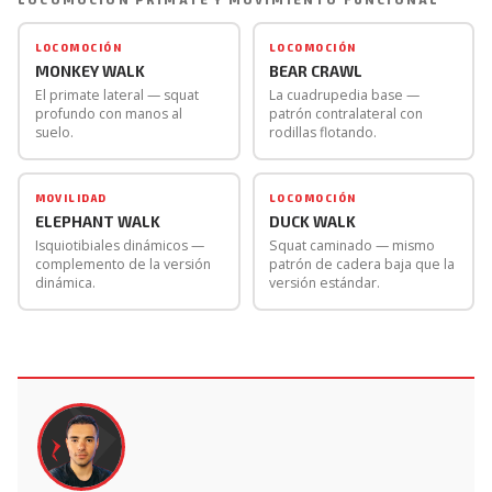
requieren. Para la sentadilla es más específica la versión
usa indistintamente.
estándar, que trabaja la dorsiflexión de tobillo y la
LOCOMOCIÓN
LOCOMOCIÓN
MONKEY WALK
BEAR CRAWL
profundidad de cadera que son los factores limitantes
El primate lateral — squat
La cuadrupedia base —
de la sentadilla profunda.
profundo con manos al
patrón contralateral con
suelo.
rodillas flotando.
MOVILIDAD
LOCOMOCIÓN
ELEPHANT WALK
DUCK WALK
Isquiotibiales dinámicos —
Squat caminado — mismo
complemento de la versión
patrón de cadera baja que la
dinámica.
versión estándar.