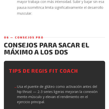
mayor trabaja con más intensidad. Subir y bajar sin esa
pausa isométrica limita significativamente el desarrollo
muscular.
06 — CONSEJOS PRO
CONSEJOS PARA SACAR EL
MÁXIMO A LOS DOS
TIPS DE REGIS FIT COACH
Usa el puente de glúteo como activación antes del
hip thrust — 2-3 series ligeras mejoran la conexión
mente-músculo y elevan el rendimiento en el
ejercicio principal.