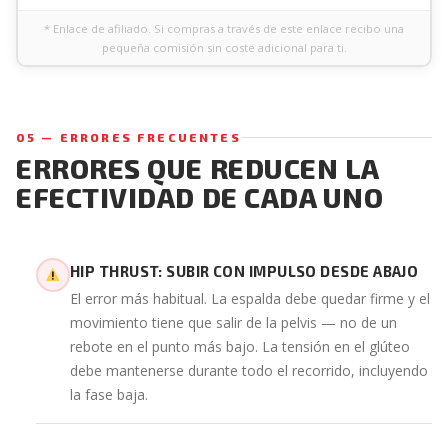
* Enlace de afiliado. Si compras a través de este enlace recibo una
pequeña comisión sin coste adicional para ti.
05 — ERRORES FRECUENTES
ERRORES QUE REDUCEN LA
EFECTIVIDAD DE CADA UNO
HIP THRUST: SUBIR CON IMPULSO DESDE ABAJO
El error más habitual. La espalda debe quedar firme y el
movimiento tiene que salir de la pelvis — no de un
rebote en el punto más bajo. La tensión en el glúteo
debe mantenerse durante todo el recorrido, incluyendo
la fase baja.