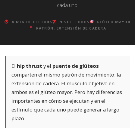
cada uno.
⏱
6 MIN DE LECTURA
🏋️
NIVEL: TODOS
GLÚTEO MAYOR
PATRÓN: EXTENSIÓN DE CADERA
El
hip thrust
y el
puente de glúteos
comparten el mismo patrón de movimiento: la
extensión de cadera. El músculo objetivo en
ambos es el glúteo mayor. Pero hay diferencias
importantes en cómo se ejecutan y en el
estímulo que cada uno puede generar a largo
plazo.