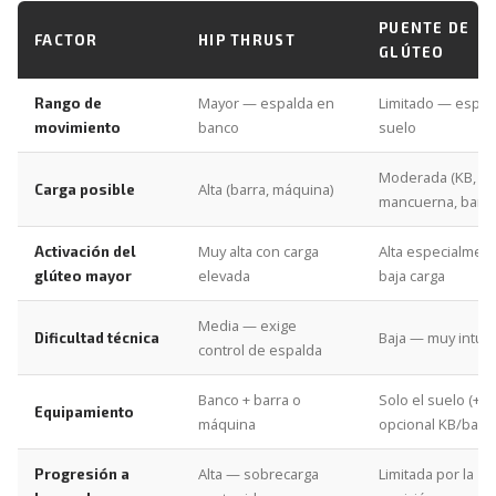
PUENTE DE
FACTOR
HIP THRUST
GLÚTEO
Mayor — espalda en
Limitado — espal
Rango de
banco
suelo
movimiento
Moderada (KB,
Alta (barra, máquina)
Carga posible
mancuerna, band
Muy alta con carga
Alta especialment
Activación del
elevada
baja carga
glúteo mayor
Media — exige
Baja — muy intuit
Dificultad técnica
control de espalda
Banco + barra o
Solo el suelo (+
Equipamiento
máquina
opcional KB/band
Alta — sobrecarga
Limitada por la
Progresión a