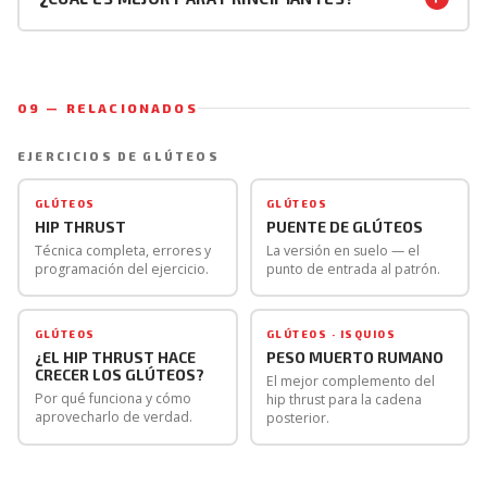
A largo plazo el hip thrust genera un estímulo superior
añadir carga progresiva con mancuerna o kettlebell en
El puente de glúteo es el punto de entrada ideal.
para el desarrollo del glúteo mayor gracias a su mayor
el puente.
Permite aprender el patrón de extensión de cadera sin
rango y capacidad de carga. Si el objetivo es desarrollar
la gestión técnica que exige el hip thrust — sin banco,
el glúteo al máximo, el hip thrust es insustituible.
09 — RELACIONADOS
sin barra y con menos variables que controlar. Una vez
que el patrón de movimiento está consolidado y el
EJERCICIOS DE GLÚTEOS
glúteo se activa correctamente, pasar al hip thrust para
escalar la carga.
GLÚTEOS
GLÚTEOS
HIP THRUST
PUENTE DE GLÚTEOS
Técnica completa, errores y
La versión en suelo — el
programación del ejercicio.
punto de entrada al patrón.
GLÚTEOS
GLÚTEOS · ISQUIOS
¿EL HIP THRUST HACE
PESO MUERTO RUMANO
CRECER LOS GLÚTEOS?
El mejor complemento del
Por qué funciona y cómo
hip thrust para la cadena
aprovecharlo de verdad.
posterior.