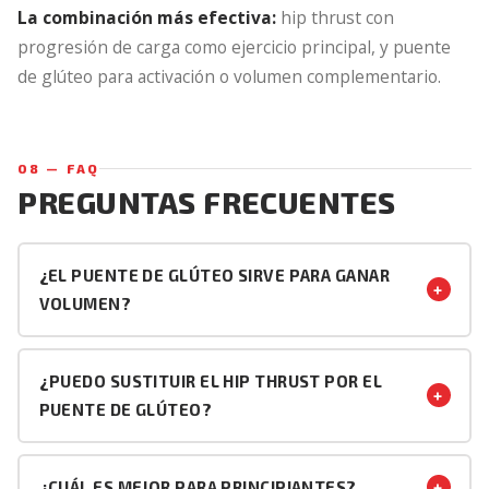
La combinación más efectiva:
hip thrust con
progresión de carga como ejercicio principal, y puente
de glúteo para activación o volumen complementario.
08 — FAQ
PREGUNTAS FRECUENTES
¿EL PUENTE DE GLÚTEO SIRVE PARA GANAR
+
VOLUMEN?
Sí, pero con limitaciones. Genera activación del glúteo
mayor y puede producir hipertrofia, especialmente en
¿PUEDO SUSTITUIR EL HIP THRUST POR EL
+
principiantes. El problema es que su rango de
PUENTE DE GLÚTEO?
movimiento y su capacidad de carga son menores que
Temporalmente sí — por ejemplo si no tienes banco
el hip thrust, lo que limita el estímulo a largo plazo. Para
disponible o si estás en fase de aprendizaje del patrón.
seguir progresando es necesario pasar al hip thrust o
+
¿CUÁL ES MEJOR PARA PRINCIPIANTES?