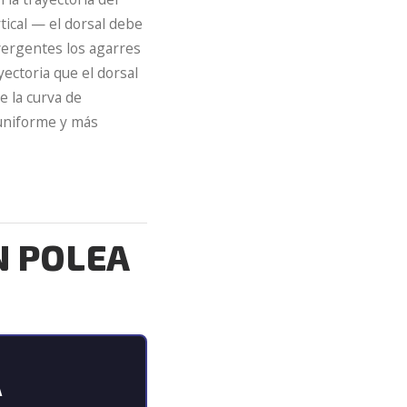
tical — el dorsal debe
nvergentes los agarres
ectoria que el dorsal
 la curva de
 uniforme y más
N POLEA
A