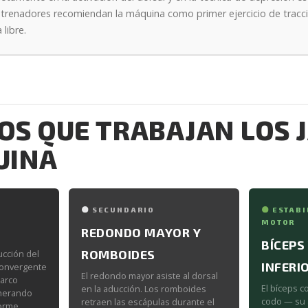
ntrenadores recomiendan la máquina como primer ejercicio de tracci
 libre.
S QUE TRABAJAN LOS 
UINA
SECUNDARIO
ESTABI
MOTOR
REDONDO MAYOR Y
BÍCEPS
ROMBOIDES
ucción del
INFERI
convergente
El redondo mayor asiste al dorsal
 arco
El bíceps c
en la aducción. Los romboides
enerando
codo — su 
retraen las escápulas durante el
forme