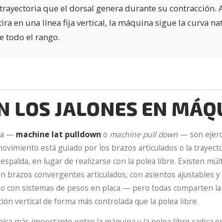
trayectoria que el dorsal genera durante su contracción. A
ira en una línea fija vertical, la máquina sigue la curva na
 todo el rango.
N LOS JALONES EN MÁQ
na —
machine lat pulldown
o
machine pull down
— son ejerci
movimiento está guiado por los brazos articulados o la trayecto
espalda, en lugar de realizarse con la polea libre. Existen múl
n brazos convergentes articulados, con asientos ajustables y
 o con sistemas de pesos en placa — pero todas comparten la c
ión vertical de forma más controlada que la polea libre.
ica más importante entre la máquina y la polea libre radica en