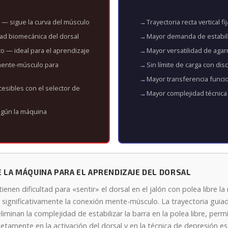
 — sigue la curva del músculo
Trayectoria recta vertical fij
ad biomecánica del dorsal
Mayor demanda de estabili
o — ideal para el aprendizaje
Mayor versatilidad de agar
mente-músculo para
Sin límite de carga con dis
Mayor transferencia funcion
esibles con el selector de
Mayor complejidad técnica 
egún la máquina
E LA MÁQUINA PARA EL APRENDIZAJE DEL DORSAL
enen dificultad para «sentir» el dorsal en el jalón con polea libre l
a significativamente la conexión mente-músculo. La trayectoria guiad
eliminan la complejidad de estabilizar la barra en la polea libre, perm
tamente en la activación del dorsal y en la técnica de depresión e