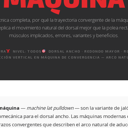
nica completa, por qué la trayectoria convergente de la máq
eplica el movimiento natural del dorsal mejor que la polea rect
músculos implicados, errores, variantes y beneficios.
URA
🏋️
NIVEL: TODOS
DORSAL ANCHO · REDONDO MAYOR · RO
CIÓN VERTICAL EN MÁQUINA DE CONVERGENCIA — ARCO NAT
 máquina
—
machine lat pulldown
— son la variante de ja
iomecánica para el dorsal ancho. Las máquinas modernas 
brazos convergentes que describen el arco natural de adu