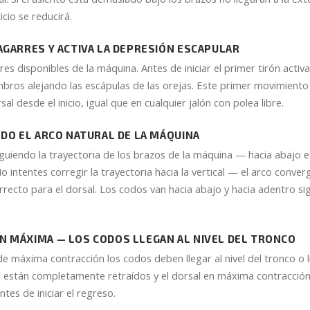
icio se reducirá.
AGARRES Y ACTIVA LA DEPRESIÓN ESCAPULAR
res disponibles de la máquina. Antes de iniciar el primer tirón activ
bros alejando las escápulas de las orejas. Este primer movimiento 
rsal desde el inicio, igual que en cualquier jalón con polea libre.
NDO EL ARCO NATURAL DE LA MÁQUINA
 siguiendo la trayectoria de los brazos de la máquina — hacia abajo 
o intentes corregir la trayectoria hacia la vertical — el arco conve
recto para el dorsal. Los codos van hacia abajo y hacia adentro si
N MÁXIMA — LOS CODOS LLEGAN AL NIVEL DEL TRONCO
 de máxima contracción los codos deben llegar al nivel del tronco o
 están completamente retraídos y el dorsal en máxima contracció
ntes de iniciar el regreso.