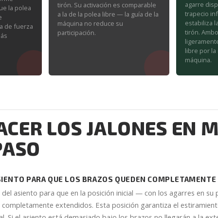
agarre disp
tirón. Su activación es comparable
ue la polea
trapecio in
a la de la polea libre — la guía de la
e
estabiliza 
máquina no reduce su
va de fuerza
tirón. Ambo
participación.
más
ligerament
libre por l
máquina.
CER LOS JALONES EN 
PASO
ASIENTO PARA QUE LOS BRAZOS QUEDEN COMPLETAMENTE
a del asiento para que en la posición inicial — con los agarres en su
completamente extendidos. Esta posición garantiza el estiramien
cial. Si el asiento está demasiado bajo los brazos no llegarán a la ex