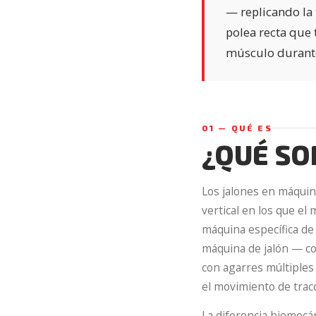
— replicando la 
polea recta que t
músculo durante
01 — QUÉ ES
¿QUÉ SO
Los jalones en máqui
vertical en los que el 
máquina específica de 
máquina de jalón — co
con agarres múltiples
el movimiento de tracc
La diferencia biomecán