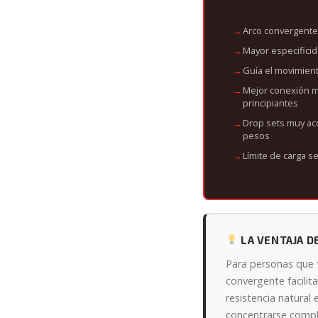
Arco convergente
Mayor especificid
Guía el movimient
Mejor conexión 
principiantes
Drop sets muy acc
pesos
Límite de carga s
LA VENTAJA D
Para personas que ti
convergente facilit
resistencia natural 
concentrarse comple