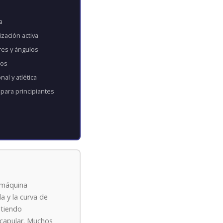
a
zación activa
res y ángulos
cos
al y atlética
para principiantes
a máquina
a y la curva de
itiendo
scapular. Muchos