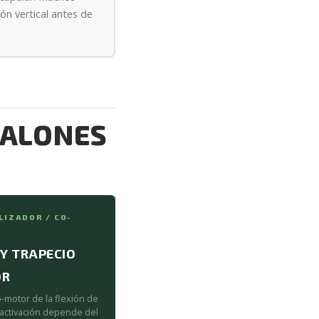
ón vertical antes de
JALONES
LIZADOR / CO-
 Y TRAPECIO
OR
o-motor de la flexión de
activación depende del