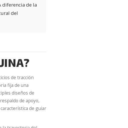
 diferencia de la
tural del
UINA?
cios de tracción
ria fija de una
tiples diseños de
 respaldo de apoyo,
aracterística de guiar
 la trayectoria del