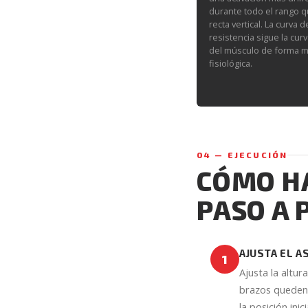
durante todo el rango q
recta vertical. La curva d
resistencia sigue la cur
del músculo de forma 
fisiológica.
04 — EJECUCIÓN
CÓMO HA
PASO A 
AJUSTA EL 
1
Ajusta la altur
brazos queden 
la posición ini