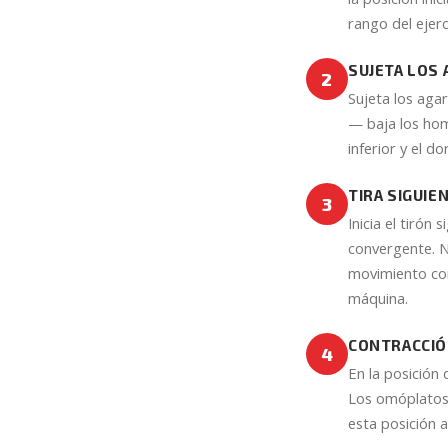
rango del ejerc
SUJETA LOS 
2
Sujeta los agar
— baja los hom
inferior y el do
TIRA SIGUIE
3
Inicia el tirón
convergente. N
movimiento cor
máquina.
CONTRACCIÓ
4
En la posición
Los omóplatos
esta posición a