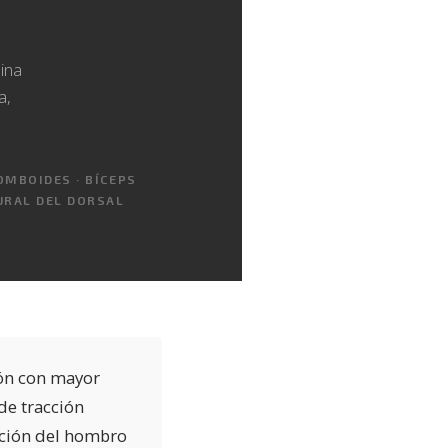
uina
a,
MBOIDES · BÍCEPS
URAL DEL DORSAL
lón con mayor
de tracción
cción del hombro