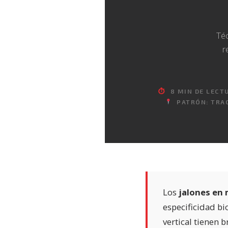
Téc
r
⏱
8 MIN DE LECT
PATRÓN: TRAC
Los
jalones en
especificidad b
vertical tienen 