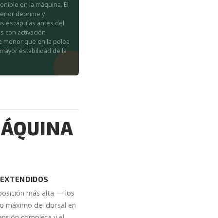
onible en la máquina. El
ferior deprime y
las escápulas antes del
s con activación
e menor que en la polea
a mayor estabilidad de la
MÁQUINA
 EXTENDIDOS
 posición más alta — los
to máximo del dorsal en
tensión completa y el