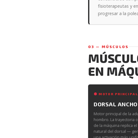
fisioterapeutas y e
progresar a la polea
03 — MÚSCULOS
MÚSCULO
EN MÁQ
MOTOR PRINCIPAL
DORSAL ANCHO
Motor principal de la ad
hombro. La trayectoria 
de la máquina replica el
natural del dorsal — g
una activación más uni