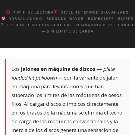
⏱
7 MIN DE LECTURA
🏋️
NIVEL: INTERMEDIO-AVANZADO
DORSAL ANCHO · REDONDO MAYOR · ROMBOIDES · BÍCEPS
PATRÓN: TRACCIÓN VERTICAL EN MÁQUINA PLATE-LOADED
— SIN LÍMITE DE CARGA
Los
jalones en máquina de discos
—
plate
loaded lat pulldown
— son la variante de jalón
en máquina para levantadores que han
superado los límites de las máquinas de pesos
fijos. Al cargar discos olímpicos directamente
en los brazos de la máquina se elimina el techo
de carga de las máquinas convencionales y la
inercia de los discos genera una sensación de