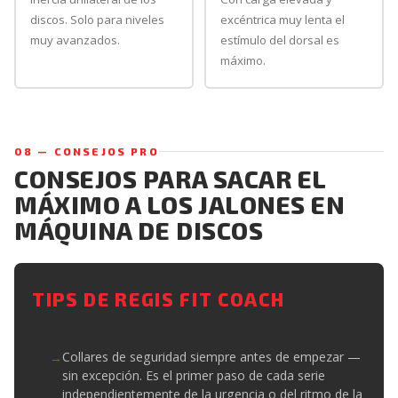
discos. Solo para niveles
excéntrica muy lenta el
muy avanzados.
estímulo del dorsal es
máximo.
08 — CONSEJOS PRO
CONSEJOS PARA SACAR EL
MÁXIMO A LOS JALONES EN
MÁQUINA DE DISCOS
TIPS DE REGIS FIT COACH
Collares de seguridad siempre antes de empezar —
sin excepción. Es el primer paso de cada serie
independientemente de la urgencia o del ritmo de la