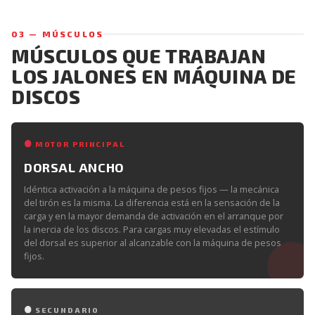
03 — MÚSCULOS
MÚSCULOS QUE TRABAJAN
LOS JALONES EN MÁQUINA DE
DISCOS
MOTOR PRINCIPAL
DORSAL ANCHO
Idéntica activación a la máquina de pesos fijos — la mecánica
del tirón es la misma. La diferencia está en la sensación de la
carga y en la mayor demanda de activación en el arranque por
la inercia de los discos. Para cargas muy elevadas el estímulo
del dorsal es superior al alcanzable con la máquina de pesos
fijos.
SECUNDARIO