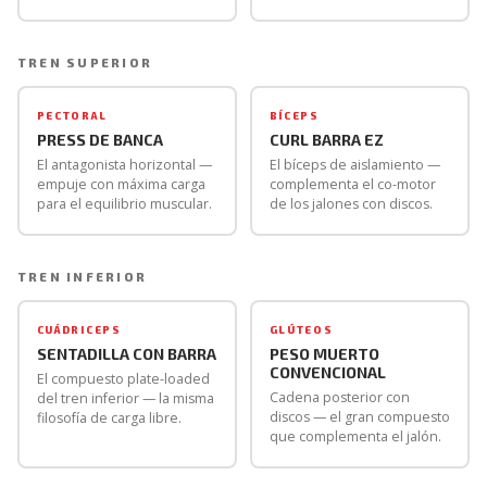
TREN SUPERIOR
PECTORAL
BÍCEPS
PRESS DE BANCA
CURL BARRA EZ
El antagonista horizontal —
El bíceps de aislamiento —
empuje con máxima carga
complementa el co-motor
para el equilibrio muscular.
de los jalones con discos.
TREN INFERIOR
CUÁDRICEPS
GLÚTEOS
SENTADILLA CON BARRA
PESO MUERTO
CONVENCIONAL
El compuesto plate-loaded
Cadena posterior con
del tren inferior — la misma
discos — el gran compuesto
filosofía de carga libre.
que complementa el jalón.