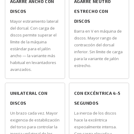
AGARRE ANCHO CON
AGARRE NEUTRO
DISCOS
ESTRECHO CON
Mayor estiramiento lateral
DISCOS
del dorsal. Con carga de
Barra en V en máquina de
discos permite superar el
discos. Mayor rango de
límite de la máquina
contracción del dorsal
estándar para el jalón
inferior. Sin límite de carga
ancho — la variante más
para la variante de jalón
habitual en levantadores
estrecho.
avanzados.
UNILATERAL CON
CON EXCÉNTRICA 4-5
DISCOS
SEGUNDOS
Un brazo cada vez. Mayor
La inercia de los discos
exigencia de estabilización
hace la excéntrica
del torso para controlar la
especialmente intensa.
inercia unilateral de los
Con carga elevada y