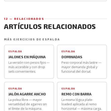
Sí, pero son menos convenientes que en la máquina de
movimientos bruscos que pueden estresar los tejidos
pesos fijos. Quitar discos al llegar al fallo requiere
del hombro. Con arranque controlado y excéntrica
levantarse de la máquina y cambiar los discos
activa la inercia de los discos es un estímulo beneficioso,
12 — RELACIONADOS
manualmente — una pausa que interrumpe el pump que
no un riesgo.
ARTÍCULOS RELACIONADOS
hace efectivos los drop sets. Para drop sets la máquina
de pesos fijos es significativamente más práctica. En la
MÁS EJERCICIOS DE ESPALDA
de discos los drop sets son posibles pero con
interrupción mayor entre la serie al fallo y la
ESPALDA
ESPALDA
continuación.
JALONES EN MÁQUINA
DOMINADAS
La versión con pesos fijos —
Peso corporal más lastre —
más accesible y con drop
mayor demanda global y
sets convenientes.
funcional del dorsal.
ESPALDA
ESPALDA
JALÓN AGARRE ANCHO
REMO CON BARRA
La polea libre — mayor
La misma lógica plate-
versatilidad de agarres sin
loaded aplicada al remo
el límite de la máquina.
horizontal — máxima carga.