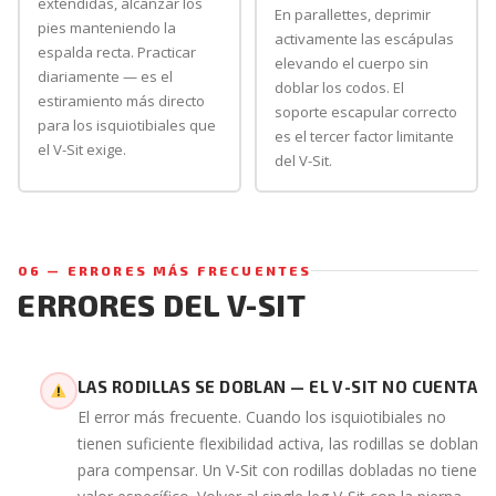
extendidas, alcanzar los
En parallettes, deprimir
pies manteniendo la
activamente las escápulas
espalda recta. Practicar
elevando el cuerpo sin
diariamente — es el
doblar los codos. El
estiramiento más directo
soporte escapular correcto
para los isquiotibiales que
es el tercer factor limitante
el V-Sit exige.
del V-Sit.
06 — ERRORES MÁS FRECUENTES
ERRORES DEL V-SIT
LAS RODILLAS SE DOBLAN — EL V-SIT NO CUENTA
El error más frecuente. Cuando los isquiotibiales no
tienen suficiente flexibilidad activa, las rodillas se doblan
para compensar. Un V-Sit con rodillas dobladas no tiene