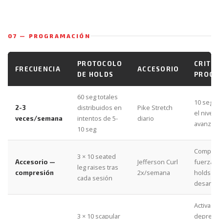
07 — PROGRAMACIÓN
PROTOCOLO
CRITE
FRECUENCIA
ACCESORIO
DE HOLDS
PROGR
60 seg totales
10 seg l
distribuidos en
Pike Stretch
2-3
el nivel 
intentos de 5-
diario
veces/semana
avanzar
10 seg
Complem
3 × 10 seated
Jefferson Curl
fuerza q
Accesorio —
leg raises tras
2x/semana
holds so
compresión
cada sesión
desarrol
Activa la
3 × 10 scapular
depresi