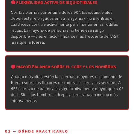
FLEXIBILIDAD ACTIVA DE ISQUIOTIBIALES
Con las piernas por encima de los 90°, los isquiotibiales
deben estar elongados en su rango máximo mientras el
cuádriceps contrae activamente para mantener las rodillas
rectas. La mayoría de personas no tiene ese rango
disponible — y es el factor limitante más frecuente del V-Sit,
más que la fuerza.
MAYOR PALANCA SOBRE EL CORE Y LOS HOMBROS
Cuanto más altas están las piernas, mayor es el momento de
fuerza sobre los flexores de cadera, el core y los serratos. A
45° el brazo de palanca es significativamente mayor que a 0°
del L-Sit — los hombros, tríceps y core trabajan mucho más
intensamente.
02 — DÓNDE PRACTICARLO