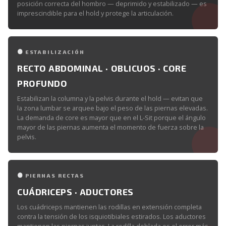
posición correcta del hombro — deprimido y estabilizado — es
imprescindible para el hold y protege la articulación.
ESTABILIZACIÓN
RECTO ABDOMINAL · OBLICUOS · CORE
PROFUNDO
Estabilizan la columna y la pelvis durante el hold — evitan que
la zona lumbar se arquee bajo el peso de las piernas elevadas.
La demanda de core es mayor que en el L-Sit porque el ángulo
mayor de las piernas aumenta el momento de fuerza sobre la
pelvis.
PIERNAS RECTAS
CUÁDRICEPS · ADUCTORES
Los cuádriceps mantienen las rodillas en extensión completa
contra la tensión de los isquiotibiales estirados. Los aductores
mantienen las piernas juntas. La rodilla doblada es el error más