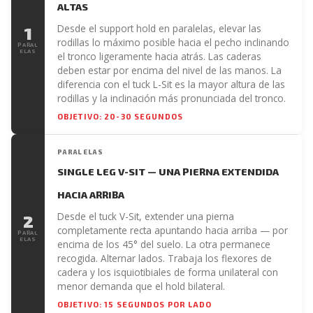
ALTAS
Desde el support hold en paralelas, elevar las
1
rodillas lo máximo posible hacia el pecho inclinando
PARAL
ELAS
el tronco ligeramente hacia atrás. Las caderas
deben estar por encima del nivel de las manos. La
diferencia con el tuck L-Sit es la mayor altura de las
rodillas y la inclinación más pronunciada del tronco.
OBJETIVO: 20-30 SEGUNDOS
PARALELAS
SINGLE LEG V-SIT — UNA PIERNA EXTENDIDA
HACIA ARRIBA
Desde el tuck V-Sit, extender una pierna
2
completamente recta apuntando hacia arriba — por
PARAL
ELAS
encima de los 45° del suelo. La otra permanece
recogida. Alternar lados. Trabaja los flexores de
cadera y los isquiotibiales de forma unilateral con
menor demanda que el hold bilateral.
OBJETIVO: 15 SEGUNDOS POR LADO