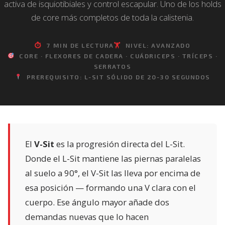
activa de isquiotibiales y control escapular. Uno de los holds
de core más completos de toda la calistenia.
⏱
7 MIN DE LECTURA
🏋️
NIVEL: AVANZADO
CORE · FLEXORES DE CADERA · CUÁDRICEPS · TRÍCEPS ·
SERRATOS
PREREQUISITO: L-SIT SÓLIDO DE 20-30 SEGUNDOS
El
V-Sit
es la progresión directa del L-Sit.
Donde el L-Sit mantiene las piernas paralelas
al suelo a 90°, el V-Sit las lleva por encima de
esa posición — formando una V clara con el
cuerpo. Ese ángulo mayor añade dos
demandas nuevas que lo hacen