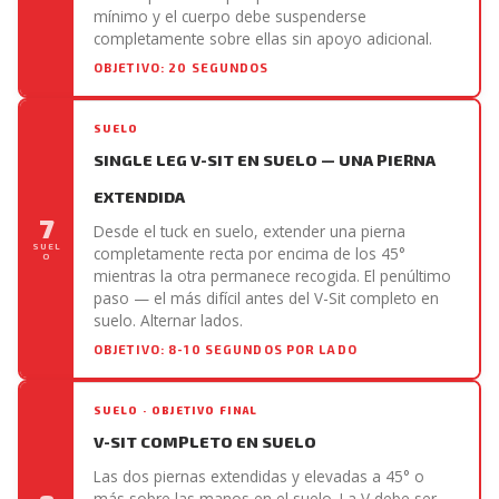
mínimo y el cuerpo debe suspenderse
completamente sobre ellas sin apoyo adicional.
OBJETIVO: 20 SEGUNDOS
SUELO
SINGLE LEG V-SIT EN SUELO — UNA PIERNA
EXTENDIDA
7
Desde el tuck en suelo, extender una pierna
SUEL
completamente recta por encima de los 45°
O
mientras la otra permanece recogida. El penúltimo
paso — el más difícil antes del V-Sit completo en
suelo. Alternar lados.
OBJETIVO: 8-10 SEGUNDOS POR LADO
SUELO · OBJETIVO FINAL
V-SIT COMPLETO EN SUELO
Las dos piernas extendidas y elevadas a 45° o
más sobre las manos en el suelo. La V debe ser