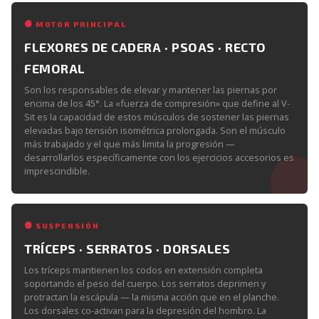
MOTOR PRINCIPAL
FLEXORES DE CADERA · PSOAS · RECTO
FEMORAL
Son los responsables de elevar y mantener las piernas por
encima de los 45°. La «fuerza de compresión» que define al V-
Sit es la capacidad de estos músculos de sostener las piernas
elevadas bajo tensión isométrica prolongada. Son el músculo
más trabajado y el que más limita la progresión —
desarrollarlos específicamente con los ejercicios accesorios es
imprescindible.
SUSPENSIÓN
TRÍCEPS · SERRATOS · DORSALES
Los tríceps mantienen los codos en extensión completa
soportando el peso del cuerpo. Los serratos deprimen y
protractan la escápula — la misma acción que en el planche.
Los dorsales co-activan para la depresión del hombro. La