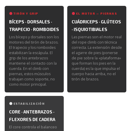
TIRÓN Y GRIP
EL MOTOR — PIERNAS
BÍCEPS · DORSALES ·
CUÁDRICEPS · GLÚTEOS
TRAPECIO · ROMBOIDES
· ISQUIOTIBIALES
Los bíceps y dorsales son los
Las piernas son el motor real
motores del tirón de brazos.
del rope climb con técnica
El trapecio y los romboides
correcta. La extensión desde
estabilizan la escápula. El
el agarre de pies (ponerse
grip de los antebrazos
de pie sobre la «plataforma»
mantiene el contacto con la
que forman los pies en la
cuerda. En el climb con
cuerda) es la que impulsa el
piernas, estos músculos
cuerpo hacia arriba, no el
trabajan como soporte, no
tirón de brazos.
como motor principal.
ESTABILIZACIÓN
CORE · ANTEBRAZOS ·
FLEXORES DE CADERA
El core controla el balanceo