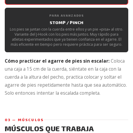
PARA AVANZADOS
STOMP / PINCH
Los pies se juntan con la cuerda entre ellos y un pie «pisa» al otro.
Variante del J-Hook con los pies más juntos. Muy rápido para
atletas experimentados que ya tienen confianza en el agarre. El
más eficiente en tiempo pero requiere práctica para ser seguro.
Cómo practicar el agarre de pies sin escalar:
Coloca
una caja a 15 cm de la cuerda, siéntate en la caja con la
cuerda a la altura del pecho, practica colocar y soltar el
agarre de pies repetidamente hasta que sea automático.
Solo entonces intentar la escalada completa.
03 — MÚSCULOS
MÚSCULOS QUE TRABAJA