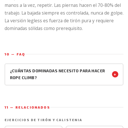
manos a la vez, repetir. Las piernas hacen el 70-80% del
trabajo. La bajada siempre es controlada, nunca de golpe.
La versión legless es fuerza de tirón pura y requiere
dominadas sólidas como prerequisito.
10 — FAQ
¿CUÁNTAS DOMINADAS NECESITO PARA HACER
+
ROPE CLIMB?
Con técnica correcta de piernas, 4-5 dominadas estrictas
en cuerda (o 8-10 en barra) son suficientes para el climb
con piernas. Esto es porque las piernas hacen la mayor
11 — RELACIONADOS
parte del trabajo de elevar el cuerpo y los brazos solo
gestionan el grip y los alcances. Para el legless rope
EJERCICIOS DE TIRÓN Y CALISTENIA
climb (sin piernas), el prerequisito sube