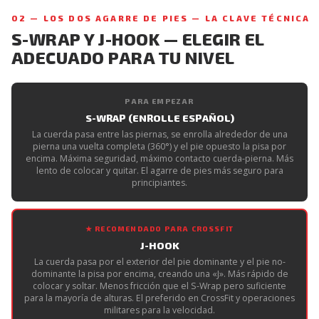
02 — LOS DOS AGARRE DE PIES — LA CLAVE TÉCNICA
S-WRAP Y J-HOOK — ELEGIR EL
ADECUADO PARA TU NIVEL
PARA EMPEZAR
S-WRAP (ENROLLE ESPAÑOL)
La cuerda pasa entre las piernas, se enrolla alrededor de una
pierna una vuelta completa (360°) y el pie opuesto la pisa por
encima. Máxima seguridad, máximo contacto cuerda-pierna. Más
lento de colocar y quitar. El agarre de pies más seguro para
principiantes.
★ RECOMENDADO PARA CROSSFIT
J-HOOK
La cuerda pasa por el exterior del pie dominante y el pie no-
dominante la pisa por encima, creando una «J». Más rápido de
colocar y soltar. Menos fricción que el S-Wrap pero suficiente
para la mayoría de alturas. El preferido en CrossFit y operaciones
militares para la velocidad.