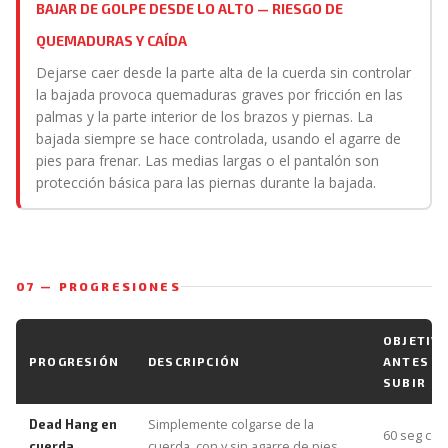
BAJAR DE GOLPE DESDE LO ALTO — RIESGO DE
QUEMADURAS Y CAÍDA
Dejarse caer desde la parte alta de la cuerda sin controlar
la bajada provoca quemaduras graves por fricción en las
palmas y la parte interior de los brazos y piernas. La
bajada siempre se hace controlada, usando el agarre de
pies para frenar. Las medias largas o el pantalón son
protección básica para las piernas durante la bajada.
07 — PROGRESIONES
OBJETIV
PROGRESIÓN
DESCRIPCIÓN
ANTES D
SUBIR
Simplemente colgarse de la
Dead Hang en
60 seg có
cuerda, con y sin agarre de pies
cuerda