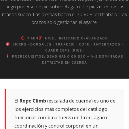
luego ponerse de pie sobre el agarre de pies mientras las
manos suben. Las piernas hacen el 70-80% del trabajo. Los
brazos solo gestionan el agarre.
⏱
7 MIN
🏋️
NIVEL: INTERMEDIO-AVANZADO
BÍCEPS · DORSALES · TRAPECIO · CORE · ANTEBRAZOS ·
CUÁDRICEPS (PIES)
PREREQUISITOS: DEAD HANG 60 SEG + 4-5 DOMINADAS
ESTRICTAS EN CUERDA
El
Rope Climb
(escalada de cuerda) es uno de
los ejercicios más completos del catálogo
funcional: combina fuerza de tirón, agarre,
coordinación y control corporal en un