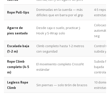
Dominadas en la cuerda — más
4-5 reps
Rope Pull-Ups
difíciles que en barra por el grip
estrictas
Colocación
Desde caja o suelo, practicar J-
Agarre de
automática
Hook y S-Wrap solo
pies sentado
seg
Climb completo hasta 1-2 metros
Control tot
Escalada baja
con seguridad
subida y b
(1-2 m)
Subida flui
Rope Climb
El movimiento completo CrossFit
bajada
completo (4-5
estándar
controlada
m)
10 domina
Legless Rope
Sin piernas — solo tirón de brazos
estrictas p
Climb