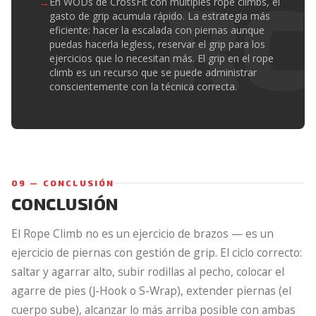
En WODs de CrossFit con múltiples rope climbs, el
gasto de grip acumula rápido. La estrategia más
eficiente: hacer la escalada con piernas aunque
puedas hacerla legless, reservar el grip para los
ejercicios que lo necesitan más. El grip en el rope
climb es un recurso que se puede administrar
conscientemente con la técnica correcta.
09 — CONCLUSIÓN
CONCLUSIÓN
El Rope Climb no es un ejercicio de brazos — es un
ejercicio de piernas con gestión de grip. El ciclo correcto:
saltar y agarrar alto, subir rodillas al pecho, colocar el
agarre de pies (J-Hook o S-Wrap), extender piernas (el
cuerpo sube), alcanzar lo más arriba posible con ambas