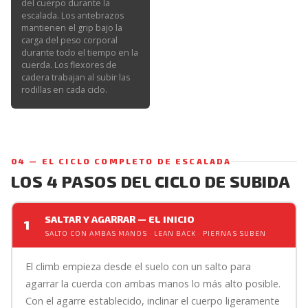
del cuerpo durante la
escalada. Los antebrazos
mantienen el grip bajo la
carga del peso corporal
durante todo el tiempo en la
cuerda. Los flexores de
cadera trabajan al subir las
rodillas en cada ciclo.
04 — EL CICLO COMPLETO DE ESCALADA
LOS 4 PASOS DEL CICLO DE SUBIDA
SALTAR Y AGARRAR — EL INICIO
1
SALTO CON AMBAS MANOS · LEAN BACK · PIERNAS SUBEN
El climb empieza desde el suelo con un salto para
agarrar la cuerda con ambas manos lo más alto posible.
Con el agarre establecido, inclinar el cuerpo ligeramente