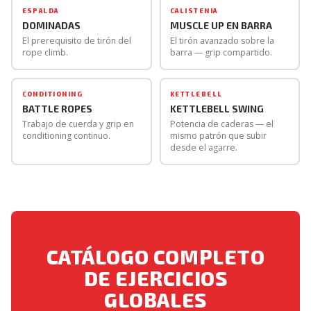
considerablemente: 10-12 dominadas estrictas como
ESPALDA
CALISTENIA
mínimo, porque toda la carga recae sobre los brazos y el
DOMINADAS
MUSCLE UP EN BARRA
El prerequisito de tirón del
El tirón avanzado sobre la
grip. El factor limitante más frecuente no es la fuerza de
rope climb.
barra — grip compartido.
tirón sino el grip — un dead hang de 60 segundos en la
cuerda es el indicador más directo de si tienes el grip
necesario.
CONDITIONING
KETTLEBELL
BATTLE ROPES
KETTLEBELL SWING
Trabajo de cuerda y grip en
Potencia de caderas — el
conditioning continuo.
mismo patrón que subir
desde el agarre.
CATÁLOGO COMPLETO
DE EJERCICIOS
GLOBALES