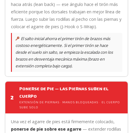
hacia atrás (lean back) — ese ángulo hace el tirón más
eficiente porque los dorsales trabajan en mejor línea de
fuerza. Luego subir las rodillas al pecho con las piernas y
colocar el agarre de pies (J-Hook o S-Wrap).
El salto inicial ahorra el primer tirón de brazos más
costoso energéticamente. Si el primer tirón se hace
desde el suelo sin salto, se empieza la escalada con los
brazos en desventaja mecánica máxima (brazo en
extensión completa bajo carga).
PONERSE DE PIE — LAS PIERNAS SUBEN EL
CUERPO
2
EXTENSIÓN DE PIERNAS · MANOS BLOQUEADAS · EL CUERPO
SUBE SOLO
Una vez el agarre de pies está firmemente colocado,
ponerse de pie sobre ese agarre
— extender rodillas