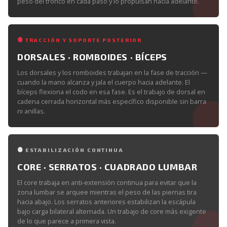
peso del tronco en cada paso y lo propulsan hacia adelante.
TRACCIÓN Y SOPORTE POSTERIOR
DORSALES · ROMBOIDES · BÍCEPS
Los dorsales y los romboides trabajan en la fase de tracción —
cuando la mano alcanza y jala el cuerpo hacia adelante. El
bíceps flexiona el codo en esa fase. Es el trabajo de dorsal en
cadena cerrada horizontal más específico disponible sin barra
ni anillas.
ESTABILIZACIÓN CONTINUA
CORE · SERRATOS · CUADRADO LUMBAR
El core trabaja en anti-extensión continua para evitar que la
zona lumbar se arquee mientras el peso de las piernas tira
hacia abajo. Los serratos anteriores estabilizan la escápula
bajo carga bilateral alternada. Un trabajo de core más exigente
de lo que parece a primera vista.