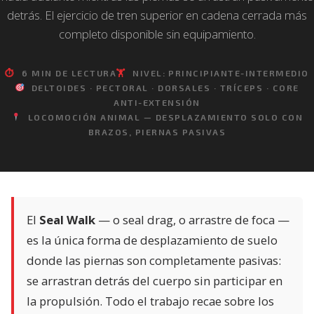
detrás. El ejercicio de tren superior en cadena cerrada más
completo disponible sin equipamiento.
⏱
6 MIN DE LECTURA
🏋️
NIVEL: PRINCIPIANTE-INTERMEDIO
DELTOIDES · PECTORAL · DORSALES · TRÍCEPS · CORE
ANTI-EXTENSIÓN
LOCOMOCIÓN ANIMAL — DESPLAZAMIENTO SOLO CON
BRAZOS, PIERNAS PASIVAS
El
Seal Walk
— o seal drag, o arrastre de foca —
es la única forma de desplazamiento de suelo
donde las piernas son completamente pasivas:
se arrastran detrás del cuerpo sin participar en
la propulsión. Todo el trabajo recae sobre los