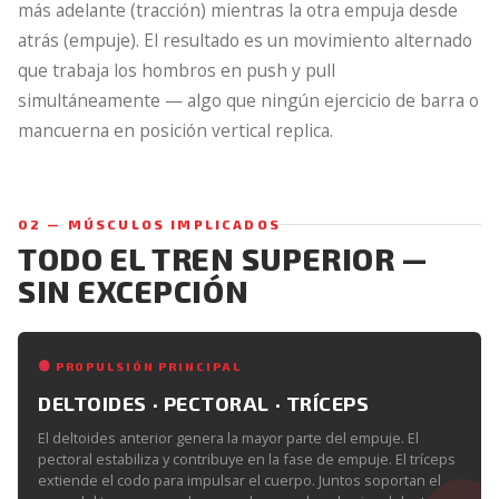
más adelante (tracción) mientras la otra empuja desde
atrás (empuje). El resultado es un movimiento alternado
que trabaja los hombros en push y pull
simultáneamente — algo que ningún ejercicio de barra o
mancuerna en posición vertical replica.
02 — MÚSCULOS IMPLICADOS
TODO EL TREN SUPERIOR —
SIN EXCEPCIÓN
PROPULSIÓN PRINCIPAL
DELTOIDES · PECTORAL · TRÍCEPS
El deltoides anterior genera la mayor parte del empuje. El
pectoral estabiliza y contribuye en la fase de empuje. El tríceps
extiende el codo para impulsar el cuerpo. Juntos soportan el