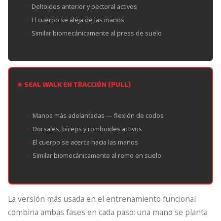
Deltoides anterior y pectoral activos
El cuerpo se aleja de las manos
Similar biomecánicamente al press de suelo
★ SEAL WALK EN TRACCIÓN (PULL)
Manos más adelantadas — flexión de codos
Dorsales, bíceps y romboides activos
El cuerpo se acerca hacia las manos
Similar biomecánicamente al remo en suelo
La versión más usada en el entrenamiento funcional
combina ambas fases en cada paso: una mano se planta