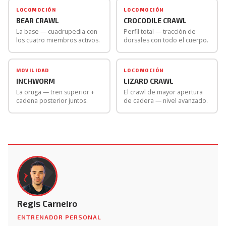
zona lumbar. En esos casos, empezar con series muy
LOCOMOCIÓN
LOCOMOCIÓN
BEAR CRAWL
CROCODILE CRAWL
cortas (5-8 metros) controlando activamente que la
La base — cuadrupedia con
Perfil total — tracción de
lumbar no se arquee en exceso, y progresar
los cuatro miembros activos.
dorsales con todo el cuerpo.
gradualmente. Si hay dolor durante el ejercicio,
suspender y consultar con un profesional.
MOVILIDAD
LOCOMOCIÓN
INCHWORM
LIZARD CRAWL
La oruga — tren superior +
El crawl de mayor apertura
cadena posterior juntos.
de cadera — nivel avanzado.
Regis Carneiro
ENTRENADOR PERSONAL