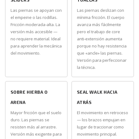
Las piernas se apoyan con
Las piernas deslizan con
el empeine o las rodillas.
mínima fricción. El cuerpo
Fricción moderada-alta. La
avanza más fácilmente
versión más accesible —
pero el trabajo de core
no requiere material. Ideal
anti-extensión aumenta
para aprender la mecánica
porque no hay resistencia
del movimiento.
que «ancle» las piernas.
Versión para perfeccionar
la técnica.
SOBRE HIERBA O
SEAL WALK HACIA
ARENA
ATRÁS
Mayor fricción que el suelo
El movimiento en retroceso
duro. Las piernas se
— los brazos empujan en
resisten más al arrastre.
lugar de traccionar como
Versión más exigente para
movimiento principal.