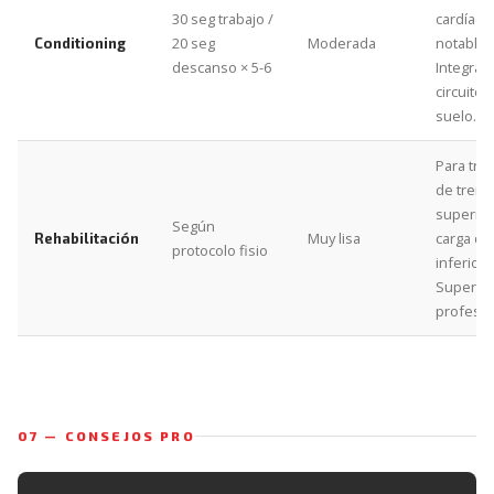
30 seg trabajo /
cardíaca
20 seg
Moderada
notable
Conditioning
descanso × 5-6
Integrar
circuitos
suelo.
Para tra
de tren
superior
Según
Muy lisa
carga de
Rehabilitación
protocolo fisio
inferior.
Supervis
profesio
07 — CONSEJOS PRO