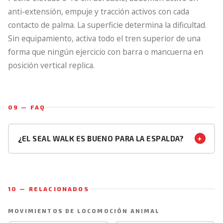
anti-extensión, empuje y tracción activos con cada
contacto de palma. La superficie determina la dificultad.
Sin equipamiento, activa todo el tren superior de una
forma que ningún ejercicio con barra o mancuerna en
posición vertical replica.
09 — FAQ
+
¿EL SEAL WALK ES BUENO PARA LA ESPALDA?
Con buena técnica (abdomen activo, pelvis neutra), el
Seal walk fortalece los estabilizadores de la columna y
los dorsales de forma segura sin carga axial vertical. Sin
10 — RELACIONADOS
embargo, para personas con hiperlordosis lumbar
marcada o dolor de espalda activo, la posición de
MOVIMIENTOS DE LOCOMOCIÓN ANIMAL
extensión continua puede generar compresión en la