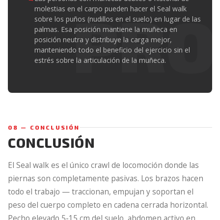
molestias en el carpo pueden hacer el Seal walk
sobre los puños (nudillos en el suelo) en lugar de las
palmas. Esa posición mantiene la muñeca en
posición neutra y distribuye la carga mejor,
manteniendo todo el beneficio del ejercicio sin el
estrés sobre la articulación de la muñeca.
08 — CONCLUSIÓN
CONCLUSIÓN
El Seal walk es el único crawl de locomoción donde las
piernas son completamente pasivas. Los brazos hacen
todo el trabajo — traccionan, empujan y soportan el
peso del cuerpo completo en cadena cerrada horizontal.
Pecho elevado 5-15 cm del suelo, abdomen activo en