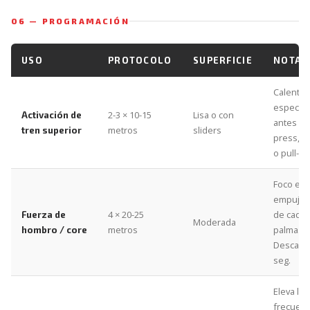
06 — PROGRAMACIÓN
USO
PROTOCOLO
SUPERFICIE
NOTA
Calenta
específi
2-3 × 10-15
Lisa o con
Activación de
antes de
metros
sliders
tren superior
press, 
o pull-up
Foco en
empuje a
4 × 20-25
de cada
Fuerza de
Moderada
metros
palma.
hombro / core
Descans
seg.
Eleva la
frecuenc