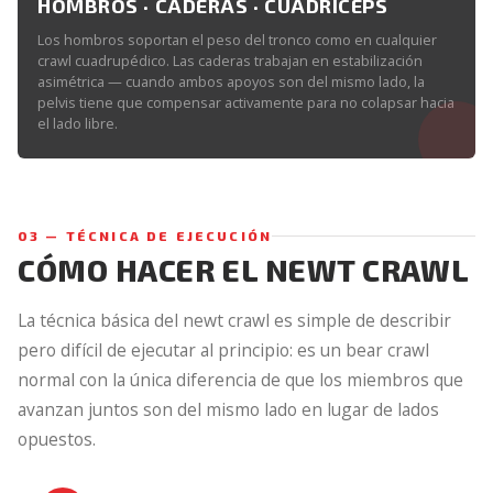
HOMBROS · CADERAS · CUÁDRICEPS
Los hombros soportan el peso del tronco como en cualquier
crawl cuadrupédico. Las caderas trabajan en estabilización
asimétrica — cuando ambos apoyos son del mismo lado, la
pelvis tiene que compensar activamente para no colapsar hacia
el lado libre.
03 — TÉCNICA DE EJECUCIÓN
CÓMO HACER EL NEWT CRAWL
La técnica básica del newt crawl es simple de describir
pero difícil de ejecutar al principio: es un bear crawl
normal con la única diferencia de que los miembros que
avanzan juntos son del mismo lado en lugar de lados
opuestos.