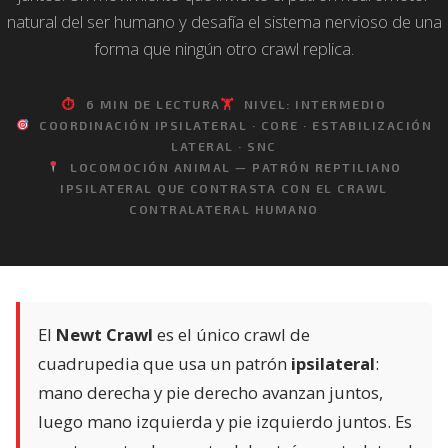
natural del ser humano y desafía el sistema nervioso de una
forma que ningún otro crawl replica.
⏱
6 MIN DE LECTURA
🏋️
NIVEL: INTERMEDIO
COORDINACIÓN IPSILATERAL · CORE · ESTABILIZACIÓN
LATERAL · SNC
LOCOMOCIÓN ANIMAL — PATRÓN REPTILIANO
IPSILATERAL QUE CONTRASTA CON EL CRAWL
CONTRALATERAL HUMANO
El
Newt Crawl
es el único crawl de
cuadrupedia que usa un patrón
ipsilateral
:
mano derecha y pie derecho avanzan juntos,
luego mano izquierda y pie izquierdo juntos. Es