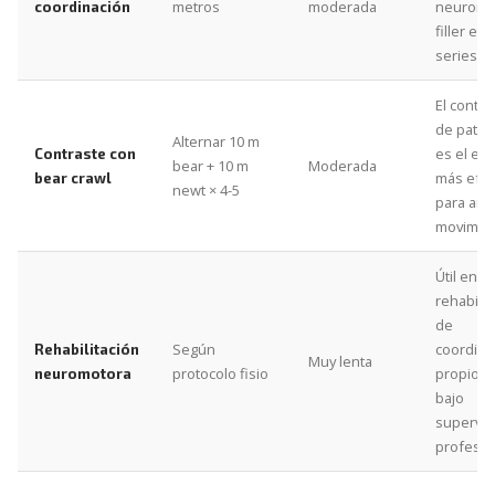
metros
moderada
neuromo
coordinación
filler ent
series.
El contra
de patro
Alternar 10 m
es el est
Contraste con
bear + 10 m
Moderada
más efec
bear crawl
newt × 4-5
para am
movimien
Útil en
rehabilit
de
Según
coordina
Rehabilitación
Muy lenta
protocolo fisio
propioce
neuromotora
bajo
supervis
profesio