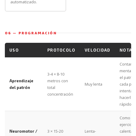
automatizado.
06 — PROGRAMACIÓN
USO
PROTOCOLO
VELOCIDAD
NOTA
Contar
mentalm
3-4 × 8-10
el patró
metros con
Aprendizaje
Muy lenta
cada pas
total
del patrón
intentar
concentración
hacerlo
rápido.
Como
ejercicio
3 × 15-20
Lenta-
calentam
Neuromotor /