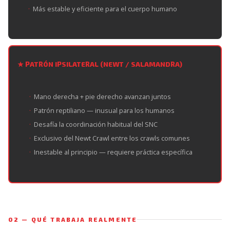
Más estable y eficiente para el cuerpo humano
★ PATRÓN IPSILATERAL (NEWT / SALAMANDRA)
Mano derecha + pie derecho avanzan juntos
Patrón reptiliano — inusual para los humanos
Desafía la coordinación habitual del SNC
Exclusivo del Newt Crawl entre los crawls comunes
Inestable al principio — requiere práctica específica
02 — QUÉ TRABAJA REALMENTE