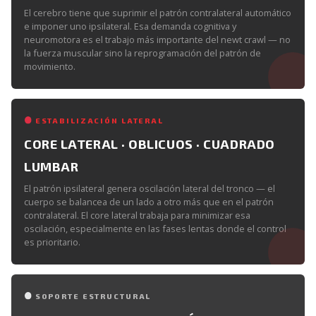
El cerebro tiene que suprimir el patrón contralateral automático
e imponer uno ipsilateral. Esa demanda cognitiva y
neuromotora es el trabajo más importante del newt crawl — no
la fuerza muscular sino la reprogramación del patrón de
movimiento.
ESTABILIZACIÓN LATERAL
CORE LATERAL · OBLICUOS · CUADRADO
LUMBAR
El patrón ipsilateral genera oscilación lateral del tronco — el
cuerpo se balancea de un lado a otro más que en el patrón
contralateral. El core lateral trabaja para minimizar esa
oscilación, especialmente en las fases lentas donde el control
es prioritario.
SOPORTE ESTRUCTURAL