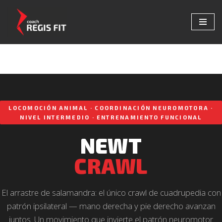
Saltar
al
contenido
LOCOMOCIÓN ANIMAL · COORDINACIÓN NEUROMOTORA ·
NIVEL INTERMEDIO · ENTRENAMIENTO FUNCIONAL
NEWT
CRAWL
El arrastre de salamandra: el único crawl de cuadrupedia con
patrón ipsilateral — mano derecha y pie derecho avanzan
juntos. Un movimiento que invierte el patrón neuromotor