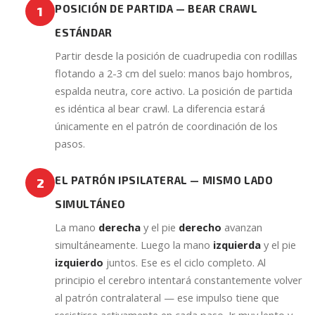
POSICIÓN DE PARTIDA — BEAR CRAWL
1
ESTÁNDAR
Partir desde la posición de cuadrupedia con rodillas
flotando a 2-3 cm del suelo: manos bajo hombros,
espalda neutra, core activo. La posición de partida
es idéntica al bear crawl. La diferencia estará
únicamente en el patrón de coordinación de los
pasos.
EL PATRÓN IPSILATERAL — MISMO LADO
2
SIMULTÁNEO
La mano
derecha
y el pie
derecho
avanzan
simultáneamente. Luego la mano
izquierda
y el pie
izquierdo
juntos. Ese es el ciclo completo. Al
principio el cerebro intentará constantemente volver
al patrón contralateral — ese impulso tiene que
resistirse activamente en cada paso. Ir muy lento y