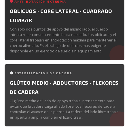
ANTI-ROTACIÓN EXTREMA
OBLICUOS · CORE LATERAL · CUADRADO
LUMBAR
Con solo dos puntos de apoyo del mismo lado, el cuerpo
intenta rotar constantemente hacia ese lado. Los oblicuos y el
core lateral trabajan en anti-rotación máxima para mantener el
cuerpo alineado. Es el trabajo de oblicuos más exigente
disponible en un ejercicio de suelo sin equipamiento.
ESTABILIZACIÓN DE CADERA
GLÚTEO MEDIO · ABDUCTORES · FLEXORES
DE CADERA
El glúteo medio del lado de apoyo trabaja intensamente para
evitar que la cadera caiga al lado libre. Los flexores de cadera
controlan el avance de la pierna. La cadera del lado libre trabaja
en apertura amplia como en el lizard crawl.