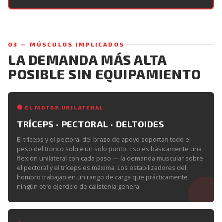
03 — MÚSCULOS IMPLICADOS
LA DEMANDA MÁS ALTA
POSIBLE SIN EQUIPAMIENTO
EL MOTOR UNILATERAL
TRÍCEPS · PECTORAL · DELTOIDES
El tríceps y el pectoral del brazo de apoyo soportan todo el
peso del tronco sobre un solo punto. Eso es básicamente una
flexión unilateral con cada paso — la demanda muscular sobre
el pectoral y el tríceps es máxima. Los estabilizadores del
hombro trabajan en un rango de carga que prácticamente
ningún otro ejercicio de calistenia genera.