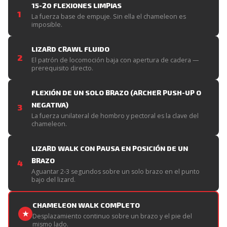
15-20 FLEXIONES LIMPIAS
1
La fuerza base de empuje. Sin ella el chameleon es
imposible.
LIZARD CRAWL FLUIDO
2
El patrón de locomoción baja con apertura de cadera —
prerequisito directo.
FLEXIÓN DE UN SOLO BRAZO (ARCHER PUSH-UP O
NEGATIVA)
3
La fuerza unilateral de hombro y pectoral es la clave del
chameleon.
LIZARD WALK CON PAUSA EN POSICIÓN DE UN
BRAZO
4
Aguantar 2-3 segundos sobre un solo brazo en el punto
bajo del lizard.
CHAMELEON WALK COMPLETO
★
Desplazamiento continuo sobre un brazo y el pie del
mismo lado.