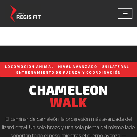
Saltar
al
contenido
LOCOMOCIÓN ANIMAL · NIVEL AVANZADO · UNILATERAL ·
ENTRENAMIENTO DE FUERZA Y COORDINACIÓN
CHAMELEON
WALK
El caminar de camaleón: la progresión más avanzada del
lizard crawl. Un solo brazo y una sola pierna del mismo lado
soportan todo el peso mientras el cuerpo avanza —