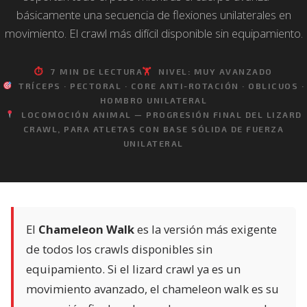
básicamente una secuencia de flexiones unilaterales en
movimiento. El crawl más difícil disponible sin equipamiento.
⏱
7 MIN DE LECTURA
🏋️
NIVEL: MUY AVANZADO
TRÍCEPS · PECTORAL · CORE ANTI-ROTACIÓN · OBLICUOS ·
HOMBRO UNILATERAL
LOCOMOCIÓN ANIMAL — PROGRESIÓN FINAL DEL LIZARD
CRAWL, PARA ATLETAS CON BASE SÓLIDA DE FUERZA
UNILATERAL
El
Chameleon Walk
es la versión más exigente
de todos los crawls disponibles sin
equipamiento. Si el lizard crawl ya es un
movimiento avanzado, el chameleon walk es su