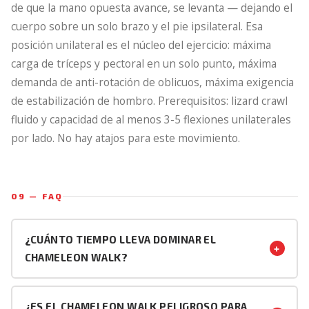
de que la mano opuesta avance, se levanta — dejando el
cuerpo sobre un solo brazo y el pie ipsilateral. Esa
posición unilateral es el núcleo del ejercicio: máxima
carga de tríceps y pectoral en un solo punto, máxima
demanda de anti-rotación de oblicuos, máxima exigencia
de estabilización de hombro. Prerequisitos: lizard crawl
fluido y capacidad de al menos 3-5 flexiones unilaterales
por lado. No hay atajos para este movimiento.
09 — FAQ
¿CUÁNTO TIEMPO LLEVA DOMINAR EL
+
CHAMELEON WALK?
Depende del nivel de partida. Para alguien que ya tiene
un lizard crawl sólido y puede hacer 5+ flexiones de un
¿ES EL CHAMELEON WALK PELIGROSO PARA