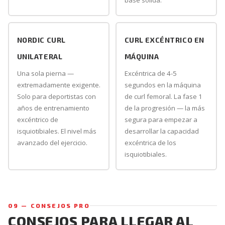
base sólida.
NORDIC CURL
CURL EXCÉNTRICO EN
UNILATERAL
MÁQUINA
Una sola pierna —
Excéntrica de 4-5
extremadamente exigente.
segundos en la máquina
Solo para deportistas con
de curl femoral. La fase 1
años de entrenamiento
de la progresión — la más
excéntrico de
segura para empezar a
isquiotibiales. El nivel más
desarrollar la capacidad
avanzado del ejercicio.
excéntrica de los
isquiotibiales.
09 — CONSEJOS PRO
CONSEJOS PARA LLEGAR AL