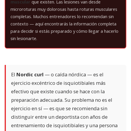
muscular
que existen. Las lesiones van desde
microroturas muy dolorosas hasta roturas musculares
completas. Muchos entrenadores lo recomiendan sin
contexto — aquí encontrarás la información completa
para decidir si estás preparado y cómo llegar a hacerlo
sin lesionarte.
El
Nordic curl
— o caída nórdica — es el
ejercicio excéntrico de isquiotibiales más
efectivo que existe cuando se hace con la
preparación adecuada. Su problema no es el
ejercicio en sí — es que se recomienda sin
distinguir entre un deportista con años de
entrenamiento de isquiotibiales y una persona