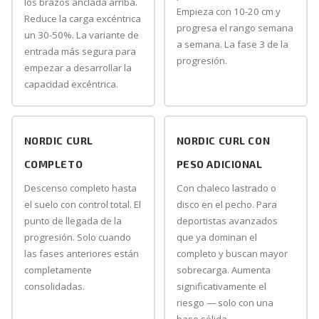
los brazos anclada arriba.
Empieza con 10-20 cm y
Reduce la carga excéntrica
progresa el rango semana
un 30-50%. La variante de
a semana. La fase 3 de la
entrada más segura para
progresión.
empezar a desarrollar la
capacidad excéntrica.
NORDIC CURL
NORDIC CURL CON
COMPLETO
PESO ADICIONAL
Descenso completo hasta
Con chaleco lastrado o
el suelo con control total. El
disco en el pecho. Para
punto de llegada de la
deportistas avanzados
progresión. Solo cuando
que ya dominan el
las fases anteriores están
completo y buscan mayor
completamente
sobrecarga. Aumenta
consolidadas.
significativamente el
riesgo — solo con una