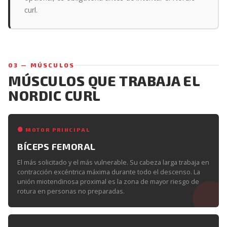
curl.
03 — MÚSCULOS
MÚSCULOS QUE TRABAJA EL
NORDIC CURL
MOTOR PRINCIPAL
BÍCEPS FEMORAL
El más solicitado y el más vulnerable. Su cabeza larga trabaja en
contracción excéntrica máxima durante todo el descenso. La
unión miotendinosa proximal es la zona de mayor riesgo de
rotura en personas no preparadas.