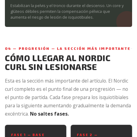
Estabilizan la pelvis y el tronco durante el descenso. Un core y
glúteos débiles permiten la compensación pélvica que
aumenta el riesgo de lesión de isquiotibiales.
04 — PROGRESIÓN — LA SECCIÓN MÁS IMPORTANTE
CÓMO LLEGAR AL NORDIC
CURL SIN LESIONARSE
Esta es la sección más importante del artículo. El Nordic
curl completo es el punto final de una progresión — no
el punto de partida. Cada fase prepara los isquiotibiales
para la siguiente aumentando gradualmente la demanda
excéntrica.
No saltes fases.
FASE 1 — BASE
FASE 2 —