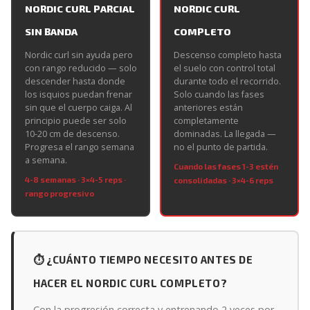
NORDIC CURL PARCIAL
NORDIC CURL
SIN BANDA
COMPLETO
Nordic curl sin ayuda pero
Descenso completo hasta
con rango reducido — solo
el suelo con control total
descender hasta donde
durante todo el recorrido.
los isquios puedan frenar
Solo cuando las fases
sin que el cuerpo caiga. Al
anteriores están
principio puede ser solo
completamente
10-20 cm de descenso.
dominadas. La llegada —
Progresa el rango semana
no el punto de partida.
a semana.
Cuando las fases 1-3 estén
4-8 semanas · 3×4-5 reps ·
consolidadas · 3×4-6 reps
rango progresivo
⏱ ¿CUÁNTO TIEMPO NECESITO ANTES DE
HACER EL NORDIC CURL COMPLETO?
Con la progresión correcta y entrenando 2 veces por