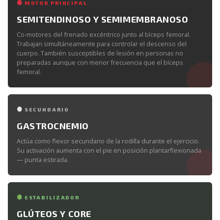
MOTOR PRINCIPAL
SEMITENDINOSO Y SEMIMEMBRANOSO
Co-motores del frenado excéntrico junto al bíceps femoral.
Trabajan simultáneamente para controlar el descenso del
cuerpo. También susceptibles de lesión en personas no
preparadas aunque con menor frecuencia que el bíceps
femoral.
SECUNDARIO
GASTROCNEMIO
Actúa como flexor secundario de la rodilla durante el ejercicio.
Su activación aumenta con el pie en posición plantarflexionada
— punta estirada.
ESTABILIZADOR
GLÚTEOS Y CORE