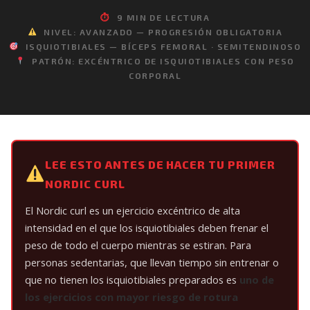
⏱
9 MIN DE LECTURA
NIVEL: AVANZADO — PROGRESIÓN OBLIGATORIA
ISQUIOTIBIALES — BÍCEPS FEMORAL · SEMITENDINOSO
PATRÓN: EXCÉNTRICO DE ISQUIOTIBIALES CON PESO
CORPORAL
LEE ESTO ANTES DE HACER TU PRIMER
NORDIC CURL
El Nordic curl es un ejercicio excéntrico de alta
intensidad en el que los isquiotibiales deben frenar el
peso de todo el cuerpo mientras se estiran. Para
personas sedentarias, que llevan tiempo sin entrenar o
que no tienen los isquiotibiales preparados es
uno de
los ejercicios con mayor riesgo de rotura