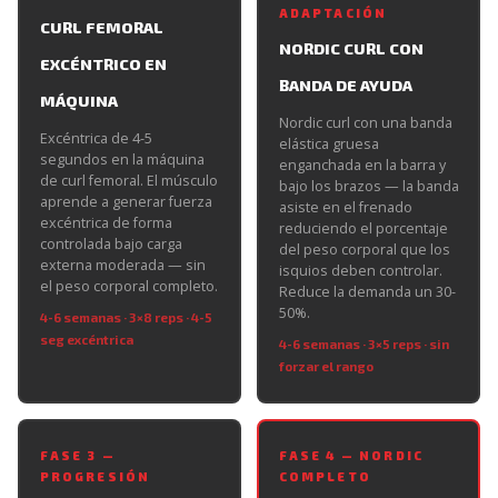
ADAPTACIÓN
CURL FEMORAL
NORDIC CURL CON
EXCÉNTRICO EN
BANDA DE AYUDA
MÁQUINA
Nordic curl con una banda
Excéntrica de 4-5
elástica gruesa
segundos en la máquina
enganchada en la barra y
de curl femoral. El músculo
bajo los brazos — la banda
aprende a generar fuerza
asiste en el frenado
excéntrica de forma
reduciendo el porcentaje
controlada bajo carga
del peso corporal que los
externa moderada — sin
isquios deben controlar.
el peso corporal completo.
Reduce la demanda un 30-
50%.
4-6 semanas · 3×8 reps · 4-5
seg excéntrica
4-6 semanas · 3×5 reps · sin
forzar el rango
FASE 3 —
FASE 4 — NORDIC
PROGRESIÓN
COMPLETO