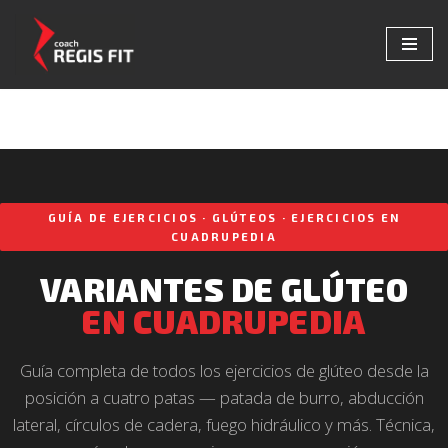
Saltar
al
contenido
GUÍA DE EJERCICIOS · GLÚTEOS · EJERCICIOS EN
CUADRUPEDIA
VARIANTES DE GLÚTEO
EN CUADRUPEDIA
Guía completa de todos los ejercicios de glúteo desde la
posición a cuatro patas — patada de burro, abducción
lateral, círculos de cadera, fuego hidráulico y más. Técnica,