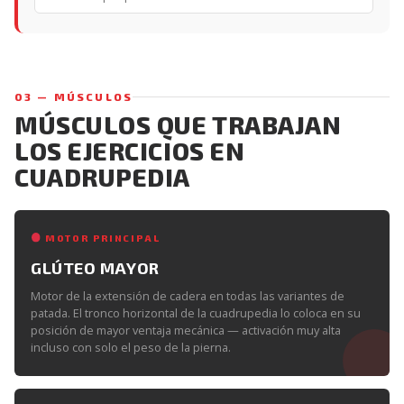
03 — MÚSCULOS
MÚSCULOS QUE TRABAJAN
LOS EJERCICIOS EN
CUADRUPEDIA
MOTOR PRINCIPAL
GLÚTEO MAYOR
Motor de la extensión de cadera en todas las variantes de
patada. El tronco horizontal de la cuadrupedia lo coloca en su
posición de mayor ventaja mecánica — activación muy alta
incluso con solo el peso de la pierna.