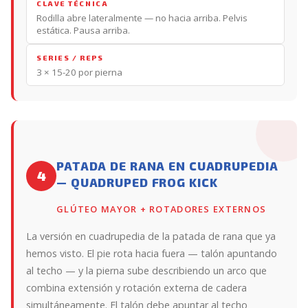
CLAVE TÉCNICA
Rodilla abre lateralmente — no hacia arriba. Pelvis
estática. Pausa arriba.
SERIES / REPS
3 × 15-20 por pierna
PATADA DE RANA EN CUADRUPEDIA
4
— QUADRUPED FROG KICK
GLÚTEO MAYOR + ROTADORES EXTERNOS
La versión en cuadrupedia de la patada de rana que ya
hemos visto. El pie rota hacia fuera — talón apuntando
al techo — y la pierna sube describiendo un arco que
combina extensión y rotación externa de cadera
simultáneamente. El talón debe apuntar al techo