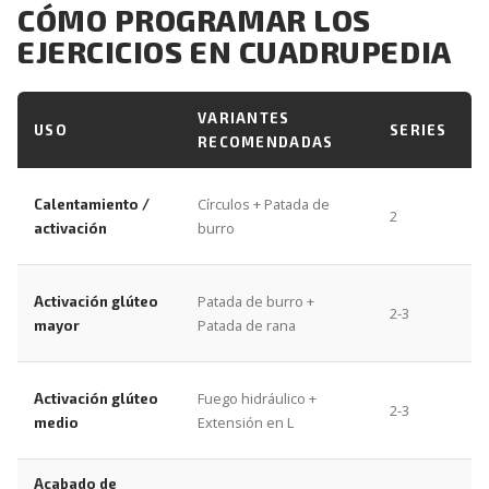
CÓMO PROGRAMAR LOS
EJERCICIOS EN CUADRUPEDIA
VARIANTES
USO
SERIES
RECOMENDADAS
1
Círculos + Patada de
Calentamiento /
2
p
burro
activación
p
1
Patada de burro +
Activación glúteo
2-3
p
Patada de rana
mayor
p
1
Fuego hidráulico +
Activación glúteo
2-3
p
Extensión en L
medio
p
1
Acabado de