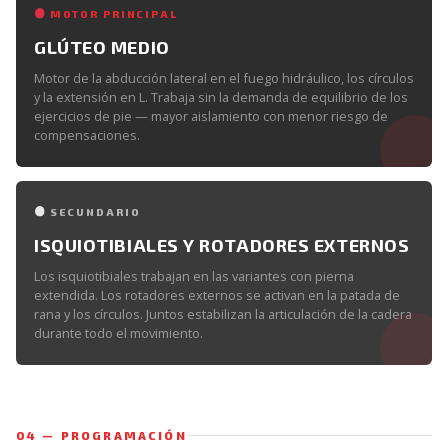
MOTOR PRINCIPAL
GLÚTEO MEDIO
Motor de la abducción lateral en el fuego hidráulico, los círculos
y la extensión en L. Trabaja sin la demanda de equilibrio de los
ejercicios de pie — mayor aislamiento con menor riesgo de
compensaciones.
SECUNDARIO
ISQUIOTIBIALES Y ROTADORES EXTERNOS
Los isquiotibiales trabajan en las variantes con pierna
extendida. Los rotadores externos se activan en la patada de
rana y los círculos. Juntos estabilizan la articulación de la cadera
durante todo el movimiento.
04 — PROGRAMACIÓN