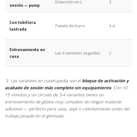
Extensión en L
3
p
sesión — pump
1
Con tobillera
Patada de burro
3-4
p
lastrada
p
1
Entrenamiento en
Las 6 variantes seguidas
2
c
casa
u
Las variantes en cuadrupedia son el
bloque de activación y
acabado de sesión más completo sin equipamiento
. Con 10-
15 minutos y un circuito de 3-4 variantes tienes un
entrenamiento de glúteo muy completo sin ningún material
adicional — perfecto para casa, viaje o calentamiento antes del
trabajo pesado en el gimnasio.