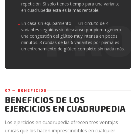
repetición. Si solo tienes tiempo para una variante
en cuadrupedia esta es la más rentable.
En casa sin equipamiento — un circuito de 4
variantes seguidas sin descanso por pierna genera
una congestión del glúteo muy intensa en pocos
minutos. 3 rondas de las 6 variantes por pierna es
un entrenamiento de glúteo completo sin nada más.
07 — BENEFICIOS
BENEFICIOS DE LOS
EJERCICIOS EN CUADRUPEDIA
Los ejercicios en cuadrupedia ofrecen tres ventajas
únicas que los hacen imprescindibles en cualquier