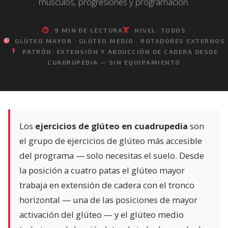
músculos, progresiones y programación.
⏱
9 MIN DE LECTURA
🏋️
NIVEL: TODOS
GLÚTEO MAYOR · GLÚTEO MEDIO · ROTADORES EXTERNOS
PATRÓN: EXTENSIÓN Y ABDUCCIÓN DE CADERA DESDE
CUADRUPEDIA — SIN EQUIPAMIENTO
Los
ejercicios de glúteo en cuadrupedia
son
el grupo de ejercicios de glúteo más accesible
del programa — solo necesitas el suelo. Desde
la posición a cuatro patas el glúteo mayor
trabaja en extensión de cadera con el tronco
horizontal — una de las posiciones de mayor
activación del glúteo — y el glúteo medio