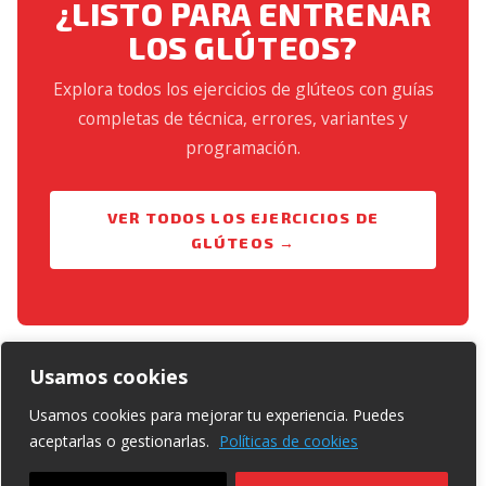
¿LISTO PARA ENTRENAR
multipower — apoyar el pie en la barra del Smith y
LOS GLÚTEOS?
añadir peso es la variante más cargada de todas las
opciones de cuadrupedia disponibles en el gimnasio.
Explora todos los ejercicios de glúteos con guías
completas de técnica, errores, variantes y
programación.
VER TODOS LOS EJERCICIOS DE
GLÚTEOS →
Usamos cookies
Usamos cookies para mejorar tu experiencia. Puedes
aceptarlas o gestionarlas.
Políticas de cookies