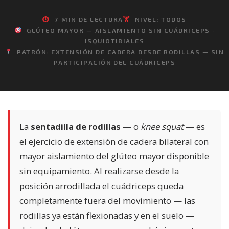
⏱
7 MIN DE LECTURA
🏋️
NIVEL: TODOS
GLÚTEO MAYOR — AISLAMIENTO SIN CUÁDRICEPS ·
ISQUIOTIBIALES
PATRÓN: EXTENSIÓN DE CADERA DESDE RODILLAS — SIN
PARTICIPACIÓN DEL CUÁDRICEPS
La
sentadilla de rodillas
— o
knee squat
— es
el ejercicio de extensión de cadera bilateral con
mayor aislamiento del glúteo mayor disponible
sin equipamiento. Al realizarse desde la
posición arrodillada el cuádriceps queda
completamente fuera del movimiento — las
rodillas ya están flexionadas y en el suelo —