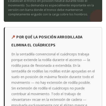
Estabilizan el tronco en posición neutral durante todo el
movimiento. Su demanda es especialmente importante en la
versión con barra donde el tronco debe mantenerse
completamente erguido con la carga sobre los hombros.
POR QUÉ LA POSICIÓN ARRODILLADA
ELIMINA EL CUÁDRICEPS
En la sentadilla convencional el cuádriceps trabaja
porque extiende la rodilla durante el ascenso — la
rodilla pasa de flexionada a extendida. En la
sentadilla de rodillas las rodillas están apoyadas en el
suelo en posición de máxima flexión durante todo el
movimiento — no hay extensión de rodilla posible.
Sin extensión de rodilla el cuádriceps no puede
contribuir al movimiento. Todo el trabajo de
«levantarse» recae en la extensión de cadera —
impulsada exclusivamente por el glúteo mayor e