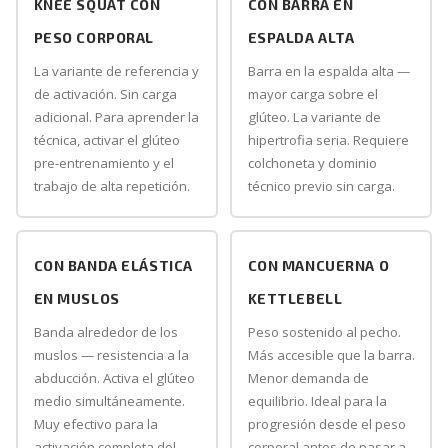
KNEE SQUAT CON
CON BARRA EN
PESO CORPORAL
ESPALDA ALTA
La variante de referencia y
Barra en la espalda alta —
de activación. Sin carga
mayor carga sobre el
adicional. Para aprender la
glúteo. La variante de
técnica, activar el glúteo
hipertrofia seria. Requiere
pre-entrenamiento y el
colchoneta y dominio
trabajo de alta repetición.
técnico previo sin carga.
CON BANDA ELÁSTICA
CON MANCUERNA O
EN MUSLOS
KETTLEBELL
Banda alrededor de los
Peso sostenido al pecho.
muslos — resistencia a la
Más accesible que la barra.
abducción. Activa el glúteo
Menor demanda de
medio simultáneamente.
equilibrio. Ideal para la
Muy efectivo para la
progresión desde el peso
activación completa del
corporal antes de pasar a