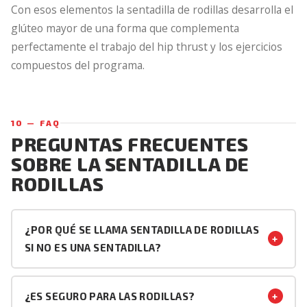
Con esos elementos la sentadilla de rodillas desarrolla el
glúteo mayor de una forma que complementa
perfectamente el trabajo del hip thrust y los ejercicios
compuestos del programa.
10 — FAQ
PREGUNTAS FRECUENTES
SOBRE LA SENTADILLA DE
RODILLAS
¿POR QUÉ SE LLAMA SENTADILLA DE RODILLAS
+
SI NO ES UNA SENTADILLA?
El nombre viene de la posición de las rodillas en el suelo
— es una «sentadilla» en el sentido de que el
+
¿ES SEGURO PARA LAS RODILLAS?