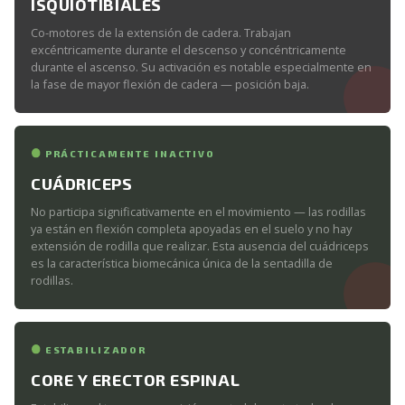
ISQUIOTIBIALES
Co-motores de la extensión de cadera. Trabajan
excéntricamente durante el descenso y concéntricamente
durante el ascenso. Su activación es notable especialmente en
la fase de mayor flexión de cadera — posición baja.
PRÁCTICAMENTE INACTIVO
CUÁDRICEPS
No participa significativamente en el movimiento — las rodillas
ya están en flexión completa apoyadas en el suelo y no hay
extensión de rodilla que realizar. Esta ausencia del cuádriceps
es la característica biomecánica única de la sentadilla de
rodillas.
ESTABILIZADOR
CORE Y ERECTOR ESPINAL