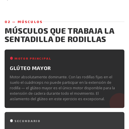
02 — MÚSCULOS
MÚSCULOS QUE TRABAJA LA
SENTADILLA DE RODILLAS
MOTOR PRINCIPAL
GLÚTEO MAYOR
Motor absolutamente dominante. Con las rodillas fijas en el
suelo el cuádriceps no puede participar en la extensión de
rodilla — el glúteo mayor es el único motor disponible para la
extensión de cadera durante todo el movimiento. El
aislamiento del glúteo en este ejercicio es excepcional.
SECUNDARIO