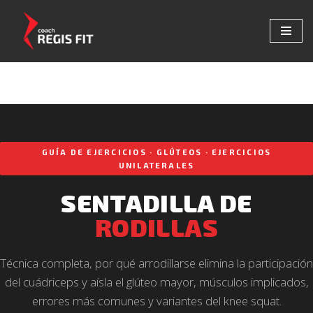
Saltar
al
contenido
GUÍA DE EJERCICIOS · GLÚTEOS · EJERCICIOS
UNILATERALES
SENTADILLA DE
RODILLAS
Técnica completa, por qué arrodillarse elimina la participación
del cuádriceps y aísla el glúteo mayor, músculos implicados,
errores más comunes y variantes del knee squat.