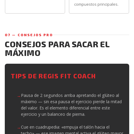
compuestos principales.
07 — CONSEJOS PRO
CONSEJOS PARA SACAR EL
MÁXIMO
TIPS DE REGIS FIT COACH
Pausa de 2 segundos arriba apretando el glúteo al
máximo — sin esa pausa el ejercicio pierde la mitad
del valor. Es el elemento diferencial entre este
ejercicio y un balanceo de pierna.
Cue en cuadrupedia: «empuja el talón hacia el
techo» — ese imagen mental activa el glúteo mayor