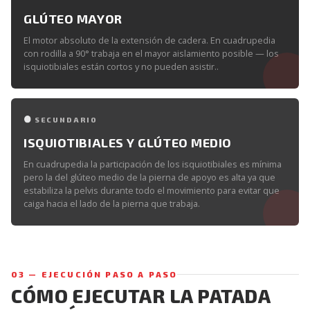
GLÚTEO MAYOR
El motor absoluto de la extensión de cadera. En cuadrupedia
con rodilla a 90° trabaja en el mayor aislamiento posible — los
isquiotibiales están cortos y no pueden asistir..
SECUNDARIO
ISQUIOTIBIALES Y GLÚTEO MEDIO
En cuadrupedia la participación de los isquiotibiales es mínima
pero la del glúteo medio de la pierna de apoyo es alta ya que
estabiliza la pelvis durante todo el movimiento para evitar que
caiga hacia el lado de la pierna que trabaja.
03 — EJECUCIÓN PASO A PASO
CÓMO EJECUTAR LA PATADA