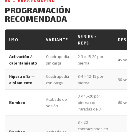
04 — PROGRAMACIÓN
PROGRAMACIÓN
RECOMENDADA
SERIES ×
USO
VARIANTE
DESC
REPS
Cuadrupedia
2-3 × 15-20 por
Activación /
45 seg
sin carga
pierna
calentamiento
Cuadrupedia
3-4 × 12-15 por
Hipertrofia —
90 seg
con carga
pierna
aislamiento
3 × 15-20 por
Acabado de
pierna con
60 seg
Bombeo
sesión
Paradas de 3″
3 × 20
contracciones en
Acabado de
Bombeo