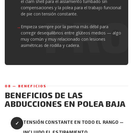
el clam shell para el aislamiento tumbado sin
compensaciones y la polea para el trabajo funcional
de pie con tensión constante.
Empieza siempre por la pierna más débil para
corregir desequilibrios entre glúteos medios — algo
muy común y muy relacionado con lesiones
asimétricas de rodilla y cadera.
08 — BENEFICIOS
BENEFICIOS DE LAS
ABDUCCIONES EN POLEA BAJA
TENSIÓN CONSTANTE EN TODO EL RANGO —
✓
INCLUIDO EL ESTIRAMIENTO