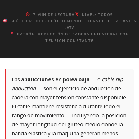
⏱
7 MIN DE LECTURA
🏋️
NIVEL: TODOS
GLÚTEO MEDIO · GLÚTEO MENOR · TENSOR DE LA FASCIA
LATA
PATRÓN: ABDUCCIÓN DE CADERA UNILATERAL CON
TENSIÓN CONSTANTE
Las
abducciones en polea baja
— o
cable hip
abduction
— son el ejercicio de abducción de
cadera con mayor tensión constante disponible.
El cable mantiene resistencia durante todo el
rango de movimiento — incluyendo la posición
de mayor longitud del glúteo medio donde la
banda elástica y la máquina generan menos