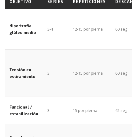
OBJETIVO
SERIES
REPETICIONES
DESCANS
Hipertrofia
3-4
12-15 por pierna
60 seg
glúteo medio
Tensión en
3
12-15 por pierna
60 seg
estiramiento
Funcional /
3
15 por pierna
45 seg
estabilización