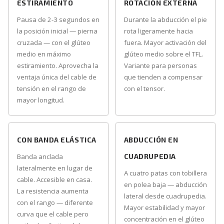
ESTIRAMIENTO
ROTACIÓN EXTERNA
Pausa de 2-3 segundos en
Durante la abducción el pie
la posición inicial — pierna
rota ligeramente hacia
cruzada — con el glúteo
fuera. Mayor activación del
medio en máximo
glúteo medio sobre el TFL.
estiramiento. Aprovecha la
Variante para personas
ventaja única del cable de
que tienden a compensar
tensión en el rango de
con el tensor.
mayor longitud.
CON BANDA ELÁSTICA
ABDUCCIÓN EN
Banda anclada
CUADRUPEDIA
lateralmente en lugar de
A cuatro patas con tobillera
cable. Accesible en casa.
en polea baja — abducción
La resistencia aumenta
lateral desde cuadrupedia.
con el rango — diferente
Mayor estabilidad y mayor
curva que el cable pero
concentración en el glúteo