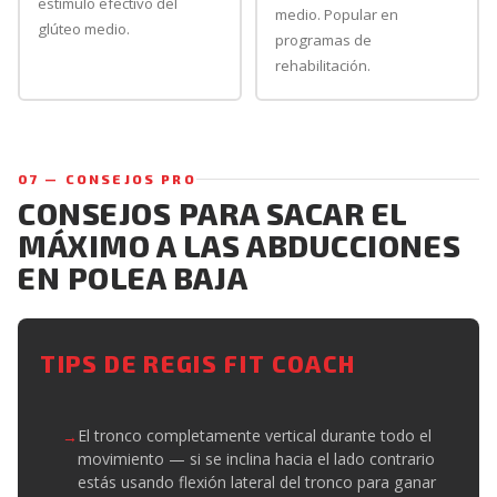
estímulo efectivo del
medio. Popular en
glúteo medio.
programas de
rehabilitación.
07 — CONSEJOS PRO
CONSEJOS PARA SACAR EL
MÁXIMO A LAS ABDUCCIONES
EN POLEA BAJA
TIPS DE REGIS FIT COACH
El tronco completamente vertical durante todo el
movimiento — si se inclina hacia el lado contrario
estás usando flexión lateral del tronco para ganar