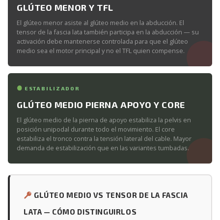
GLÚTEO MENOR Y TFL
El glúteo menor asiste al glúteo medio en la abducción. El
tensor de la fascia lata también participa en la abducción — su
activación debe mantenerse controlada para que el glúteo
medio sea el motor principal y no el TFL quien compense.
ESTABILIZADOR
GLÚTEO MEDIO PIERNA APOYO Y CORE
El glúteo medio de la pierna de apoyo estabiliza la pelvis en
posición unipodal durante todo el movimiento. El core
estabiliza el tronco contra la tensión lateral del cable. Mayor
demanda de estabilización que en las variantes tumbadas.
GLÚTEO MEDIO VS TENSOR DE LA FASCIA
LATA — CÓMO DISTINGUIRLOS