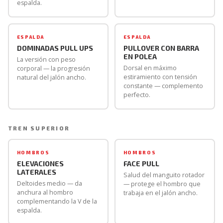
espalda.
ESPALDA
ESPALDA
DOMINADAS PULL UPS
PULLOVER CON BARRA
EN POLEA
La versión con peso
Dorsal en máximo
corporal — la progresión
estiramiento con tensión
natural del jalón ancho.
constante — complemento
perfecto.
TREN SUPERIOR
HOMBROS
HOMBROS
ELEVACIONES
FACE PULL
LATERALES
Salud del manguito rotador
Deltoides medio — da
— protege el hombro que
anchura al hombro
trabaja en el jalón ancho.
complementando la V de la
espalda.