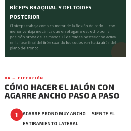
BÍCEPS BRAQUIAL Y DELTOIDES
POSTERIOR
El bíceps trabaja como co-motor de la flexión de codo — con
menor ventaja mecánica que en el agarre estrecho por la
posición prona de las manos. El deltoides posterior se activa
en la fase final del tirón cuando los codos van hacia atrás del
plano del tronco.
04 — EJECUCIÓN
CÓMO HACER EL JALÓN CON
AGARRE ANCHO PASO A PASO
AGARRE PRONO MUY ANCHO — SIENTE EL
1
ESTIRAMIENTO LATERAL