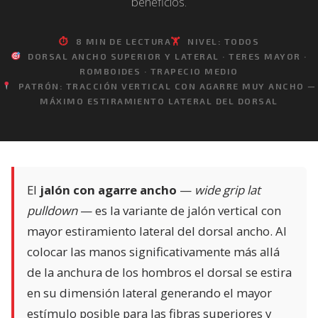
beneficios.
⏱
8 MIN DE LECTURA
🏋️
NIVEL: TODOS
DORSAL ANCHO SUPERIOR Y LATERAL · TERES MAYOR ·
ROMBOIDES · TRAPECIO MEDIO
PATRÓN: TRACCIÓN VERTICAL CON AGARRE MUY ANCHO —
MÁXIMO ESTIRAMIENTO LATERAL DEL DORSAL
El
jalón con agarre ancho
—
wide grip lat
pulldown
— es la variante de jalón vertical con
mayor estiramiento lateral del dorsal ancho. Al
colocar las manos significativamente más allá
de la anchura de los hombros el dorsal se estira
en su dimensión lateral generando el mayor
estímulo posible para las fibras superiores y