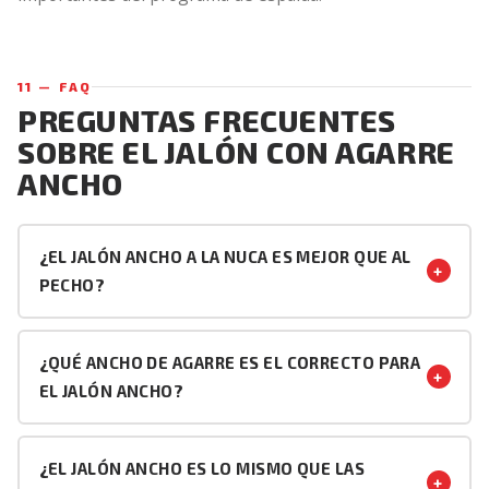
11 — FAQ
PREGUNTAS FRECUENTES
SOBRE EL JALÓN CON AGARRE
ANCHO
¿EL JALÓN ANCHO A LA NUCA ES MEJOR QUE AL
+
PECHO?
No — el jalón ancho al pecho genera un estímulo del
dorsal comparable o superior al de la versión a la nuca,
¿QUÉ ANCHO DE AGARRE ES EL CORRECTO PARA
+
sin el riesgo de lesión del manguito rotador y la
EL JALÓN ANCHO?
articulación acromioclavicular que implica llevar la barra
Entre 1,5 y 2 veces la anchura de los hombros es el
detrás del cuello. La versión a la nuca está obsoleta en
rango óptimo. El agarre correcto es el más ancho que
el entrenamiento moderno. Siempre al pecho.
¿EL JALÓN ANCHO ES LO MISMO QUE LAS
+