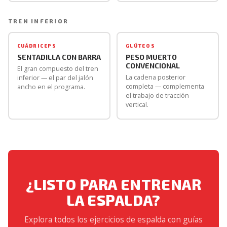
TREN INFERIOR
CUÁDRICEPS
GLÚTEOS
SENTADILLA CON BARRA
PESO MUERTO
CONVENCIONAL
El gran compuesto del tren
La cadena posterior
inferior — el par del jalón
completa — complementa
ancho en el programa.
el trabajo de tracción
vertical.
¿LISTO PARA ENTRENAR
LA ESPALDA?
Explora todos los ejercicios de espalda con guías