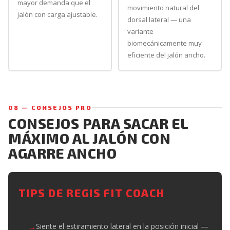
mayor demanda que el
movimiento natural del
jalón con carga ajustable.
dorsal lateral — una
variante
biomecánicamente muy
eficiente del jalón ancho.
08 — CONSEJOS PRO
CONSEJOS PARA SACAR EL
MÁXIMO AL JALÓN CON
AGARRE ANCHO
TIPS DE REGIS FIT COACH
Siente el estiramiento lateral en la posición inicial —