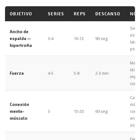
OBJETIVO
SERIES
REPS
DESCANSO
NOT
Sient
Ancho de
estir
3-4
10-12
90 seg
espalda —
later
hipertrofia
posic
Mant
técni
4-5
5-8
2-3 min
Fuerza
impe
con c
Carga
máxi
Conexión
3
15-20
60 seg
conc
mente-
en el
músculo
estir
Desp