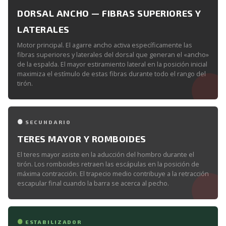
DORSAL ANCHO — FIBRAS SUPERIORES Y
LATERALES
Motor principal. El agarre ancho activa específicamente las
fibras superiores y laterales del dorsal que generan el «ancho»
de la espalda. El mayor estiramiento lateral en la posición inicial
maximiza el estímulo de estas fibras durante todo el rango del
tirón.
SECUNDARIO
TERES MAYOR Y ROMBOIDES
El teres mayor asiste en la aducción del hombro durante el
tirón. Los romboides retraen las escápulas en la posición de
máxima contracción. El trapecio medio contribuye a la retracción
escapular final cuando la barra se acerca al pecho.
ESTABILIZADOR