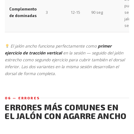
pull
Complemento
3
12-15
90 seg
segu
de dominadas
jalón
sesi
El jalón ancho funciona perfectamente como
primer
ejercicio de tracción vertical
en la sesión — seguido del jalón
estrecho como segundo ejercicio para cubrir también el dorsal
inferior. Las dos variantes en la misma sesión desarrollan el
dorsal de forma completa.
06 — ERRORES
ERRORES MÁS COMUNES EN
EL JALÓN CON AGARRE ANCHO