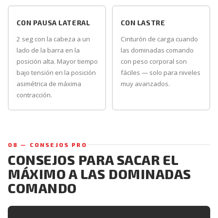
CON PAUSA LATERAL
CON LASTRE
2 seg con la cabeza a un
Cinturón de carga cuando
lado de la barra en la
las dominadas comando
posición alta. Mayor tiempo
con peso corporal son
bajo tensión en la posición
fáciles — solo para niveles
asimétrica de máxima
muy avanzados.
contracción.
08 — CONSEJOS PRO
CONSEJOS PARA SACAR EL
MÁXIMO A LAS DOMINADAS
COMANDO