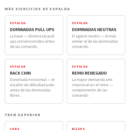
dominadas comando con peso corporal son
MÁS EJERCICIOS DE ESPALDA
completamente seguras y cómodas antes de añadir
cualquier lastre adicional.
ESPALDA
ESPALDA
DOMINADAS PULL UPS
DOMINADAS NEUTRAS
La base — domina las pull
El agarre neutro — el más
ups convencionales antes
similar al de las dominadas
de las comando.
comando.
ESPALDA
ESPALDA
RACK CHIN
REMO RENEGADO
Dominada horizontal — el
La mayor demanda anti-
escalón de dificultad justo
rotacional en el remo —
antes de las dominadas
complemento de las
libres.
comando.
TREN SUPERIOR
CORE
BÍCEPS