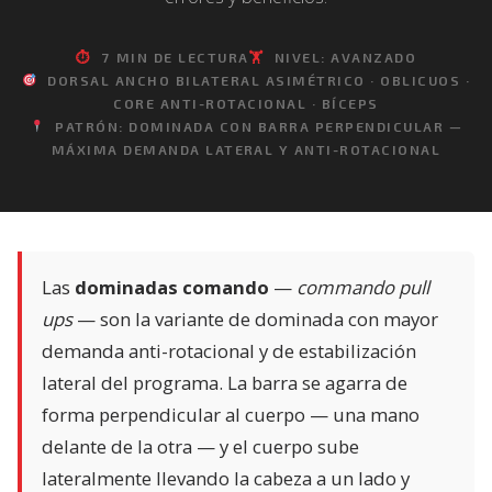
⏱
7 MIN DE LECTURA
🏋️
NIVEL: AVANZADO
DORSAL ANCHO BILATERAL ASIMÉTRICO · OBLICUOS ·
CORE ANTI-ROTACIONAL · BÍCEPS
PATRÓN: DOMINADA CON BARRA PERPENDICULAR —
MÁXIMA DEMANDA LATERAL Y ANTI-ROTACIONAL
Las
dominadas comando
—
commando pull
ups
— son la variante de dominada con mayor
demanda anti-rotacional y de estabilización
lateral del programa. La barra se agarra de
forma perpendicular al cuerpo — una mano
delante de la otra — y el cuerpo sube
lateralmente llevando la cabeza a un lado y