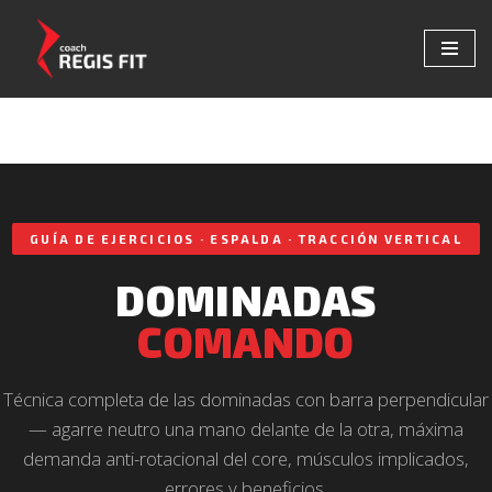
Saltar
al
contenido
GUÍA DE EJERCICIOS · ESPALDA · TRACCIÓN VERTICAL
DOMINADAS
COMANDO
Técnica completa de las dominadas con barra perpendicular
— agarre neutro una mano delante de la otra, máxima
demanda anti-rotacional del core, músculos implicados,
errores y beneficios.