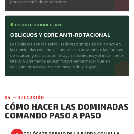
por la asimetría del movimiento.
ESTABILIZADOR CLAVE
OBLICUOS Y CORE ANTI-ROTACIONAL
Los oblicuos son los estabilizadores principales del tronco en
las dominadas comando — neutralizan activamente las fuerzas
de rotación generadas por el agarre asimétrico y el movimiento
lateral. Su demanda es significativamente mayor que en
cualquier otra variante de dominada del programa.
04 — EJECUCIÓN
CÓMO HACER LAS DOMINADAS
COMANDO PASO A PASO
COLÓCATE DEBAJO DE LA BARRA CON ELLA