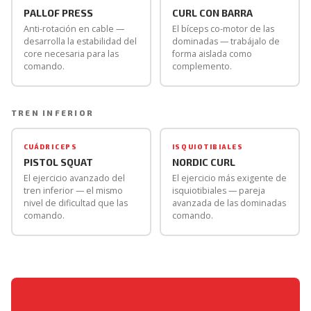
PALLOF PRESS
CURL CON BARRA
Anti-rotación en cable —
El bíceps co-motor de las
desarrolla la estabilidad del
dominadas — trabájalo de
core necesaria para las
forma aislada como
comando.
complemento.
TREN INFERIOR
CUÁDRICEPS
ISQUIOTIBIALES
PISTOL SQUAT
NORDIC CURL
El ejercicio avanzado del
El ejercicio más exigente de
tren inferior — el mismo
isquiotibiales — pareja
nivel de dificultad que las
avanzada de las dominadas
comando.
comando.