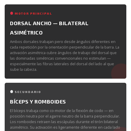
MOTOR PRINCIPAL
DORSAL ANCHO — BILATERAL
ASIMÉTRICO
Ambos dorsales trabajan pero desde ángulos diferentes en
cada repetición por la orientación perpendicular de la barra. La
activación asimétrica cubre ángulos de trabajo del dorsal que
las dominadas simétricas convencionales no estimulan —
especialmente las fibras laterales del dorsal del lado al que
sube la cabeza.
SECUNDARIO
BÍCEPS Y ROMBOIDES
El bíceps trabaja como co-motor de la flexión de codo — en
posición neutra por el agarre neutro de la barra perpendicular.
Los romboides retraen las escápulas durante el tirón bilateral
asimétrico. Su activación es ligeramente diferente en cada lado