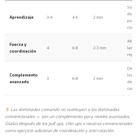
Solo 
domi
3-4
4-6
2 min
Aprendizaje
pull 
conv
Alte
Fuerza y
4
6-8
2-3 min
lado 
coordinación
repet
Desp
los e
Complemento
3
6-8
2 min
de d
avanzado
conv
Las dominadas comando no sustituyen a las dominadas
convencionales — son un complemento para niveles avanzados.
Úsalas después de los pull ups, chin ups o neutras convencionales
como ejercicio adicional de coordinación y anti-rotación.