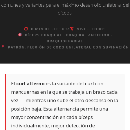
comunes y variantes para el máximo desarrollo unilateral del
bíceps.
⏱
8 MIN DE LECTURA
🏋️
NIVEL: TODOS
BÍCEPS BRAQUIAL · BRAQUIAL ANTERIOR ·
BRAQUIORRADIAL
PATRÓN: FLEXIÓN DE CODO UNILATERAL CON SUPINACIÓN
El
curl alterno
es la variante del curl con
mancuernas en la que se trabaja un brazo cada
vez — mientras uno sube el otro descansa en la
posición baja. Esta alternancia permite una
mayor concentración en cada bíceps
individualmente, mejor detección de