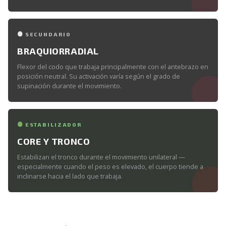
SECUNDARIO
BRAQUIORRADIAL
Flexor del codo que trabaja principalmente con el antebrazo en
posición neutral. Su activación varía según el grado de
supinación durante el movimiento.
ESTABILIZADOR
CORE Y TRONCO
Estabilizan el tronco durante el movimiento unilateral —
especialmente cuando el peso es elevado, el cuerpo tiende a
inclinarse hacia el lado que trabaja.