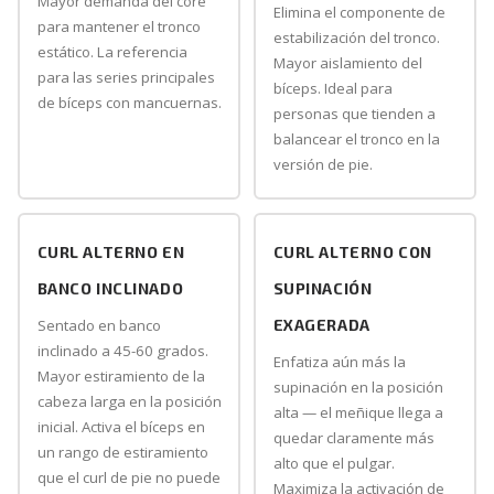
Mayor demanda del core
Elimina el componente de
para mantener el tronco
estabilización del tronco.
estático. La referencia
Mayor aislamiento del
para las series principales
bíceps. Ideal para
de bíceps con mancuernas.
personas que tienden a
balancear el tronco en la
versión de pie.
CURL ALTERNO EN
CURL ALTERNO CON
BANCO INCLINADO
SUPINACIÓN
Sentado en banco
EXAGERADA
inclinado a 45-60 grados.
Enfatiza aún más la
Mayor estiramiento de la
supinación en la posición
cabeza larga en la posición
alta — el meñique llega a
inicial. Activa el bíceps en
quedar claramente más
un rango de estiramiento
alto que el pulgar.
que el curl de pie no puede
Maximiza la activación de