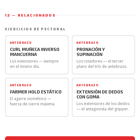
Elimina completamente el componente de estabilización
de repeticiones en ambos lados y con el tiempo la
del tronco y el riesgo de balanceo. Mayor aislamiento
asimetría se irá corrigiendo. La paciencia es clave — las
12 — RELACIONADOS
del bíceps. Es una excelente opción para personas que
asimetrías de fuerza se corrigen gradualmente, no de
tienden a inclinarse lateralmente o a usar el tronco
un día para otro.
EJERCICIOS DE PECTORAL
como ayuda en la versión de pie. El resultado muscular
es prácticamente idéntico a la versión de pie.
ANTEBRAZO
ANTEBRAZO
CURL MUÑECA INVERSO
PRONACIÓN Y
MANCUERNA
SUPINACIÓN
Los extensores — siempre
Los rotadores — el tercer
en el mismo día.
plano del trío de antebrazo.
ANTEBRAZO
ANTEBRAZO
FARMER HOLD ESTÁTICO
EXTENSIÓN DE DEDOS
CON GOMA
El agarre isométrico —
Los extensores de los dedos
fuerza de cierre máxima.
— el antagonista del gripper.