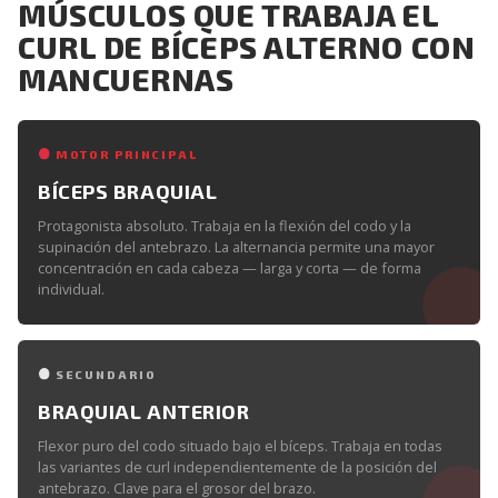
MÚSCULOS QUE TRABAJA EL
CURL DE BÍCEPS ALTERNO CON
MANCUERNAS
MOTOR PRINCIPAL
BÍCEPS BRAQUIAL
Protagonista absoluto. Trabaja en la flexión del codo y la
supinación del antebrazo. La alternancia permite una mayor
concentración en cada cabeza — larga y corta — de forma
individual.
SECUNDARIO
BRAQUIAL ANTERIOR
Flexor puro del codo situado bajo el bíceps. Trabaja en todas
las variantes de curl independientemente de la posición del
antebrazo. Clave para el grosor del brazo.