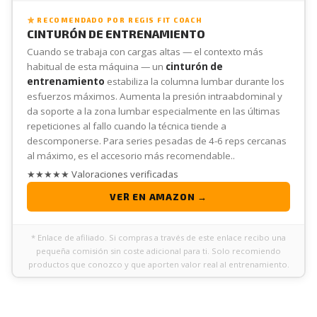
RECOMENDADO POR REGIS FIT COACH
CINTURÓN DE ENTRENAMIENTO
Cuando se trabaja con cargas altas — el contexto más
habitual de esta máquina — un
cinturón de
entrenamiento
estabiliza la columna lumbar durante los
esfuerzos máximos. Aumenta la presión intraabdominal y
da soporte a la zona lumbar especialmente en las últimas
repeticiones al fallo cuando la técnica tiende a
descomponerse. Para series pesadas de 4-6 reps cercanas
al máximo, es el accesorio más recomendable..
★★★★★ Valoraciones verificadas
VER EN AMAZON →
* Enlace de afiliado. Si compras a través de este enlace recibo una
pequeña comisión sin coste adicional para ti. Solo recomiendo
productos que conozco y que aporten valor real al entrenamiento.