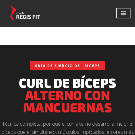
Saltar
al
contenido
GUÍA DE EJERCICIOS · BÍCEPS
CURL DE BÍCEPS
ALTERNO CON
MANCUERNAS
Técnica completa, por qué el curl alterno desarrolla mejor el
bíceps que el simultáneo, músculos implicados, errores más