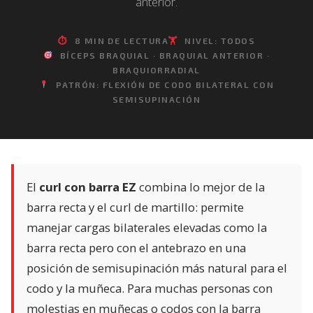
anterior.
⏱
8 MIN DE LECTURA
🏋️
NIVEL: TODOS
BÍCEPS BRAQUIAL · BRAQUIAL ANTERIOR ·
BRAQUIORRADIAL
PATRÓN: FLEXIÓN DE CODO BILATERAL CON
SEMISUPINACIÓN
El
curl con barra EZ
combina lo mejor de la
barra recta y el curl de martillo: permite
manejar cargas bilaterales elevadas como la
barra recta pero con el antebrazo en una
posición de semisupinación más natural para el
codo y la muñeca. Para muchas personas con
molestias en muñecas o codos con la barra