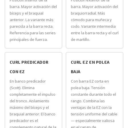
Posición interior de la
Posición exterior de la
barra. Mayor activación del
barra. Mayor activación del
bíceps y el braquial
braquiorradial. Más
anterior. La variante más
cómodo para muñeca y
parecida a la barra recta.
codo. Variante intermedia
Referencia para las series
entre la barra recta y el curl
principales de fuerza.
de martillo.
CURL PREDICADOR
CURL EZ EN POLEA
CON EZ
BAJA
En banco predicador
Con barra EZ corta en
(Scott). Elimina
polea baja. Tensión
completamente el impulso
constante durante todo el
del tronco. Aislamiento
rango. Combina las
máximo del bíceps y el
ventajas de la EZ con la
braquial anterior. El banco
tensión uniforme del cable
predicador es el
— especialmente valiosa
complemento natural de la
en el rango de