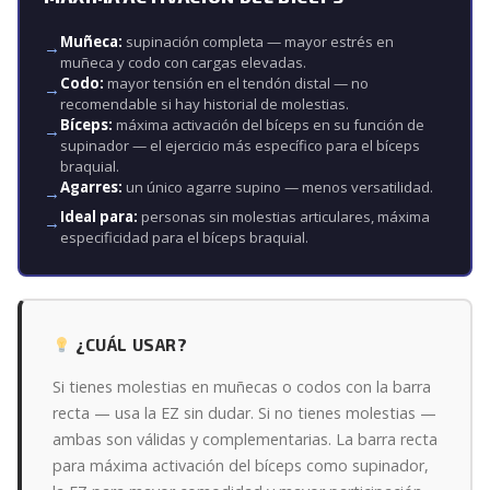
Muñeca:
supinación completa — mayor estrés en
muñeca y codo con cargas elevadas.
Codo:
mayor tensión en el tendón distal — no
recomendable si hay historial de molestias.
Bíceps:
máxima activación del bíceps en su función de
supinador — el ejercicio más específico para el bíceps
braquial.
Agarres:
un único agarre supino — menos versatilidad.
Ideal para:
personas sin molestias articulares, máxima
especificidad para el bíceps braquial.
¿CUÁL USAR?
Si tienes molestias en muñecas o codos con la barra
recta — usa la EZ sin dudar. Si no tienes molestias —
ambas son válidas y complementarias. La barra recta
para máxima activación del bíceps como supinador,