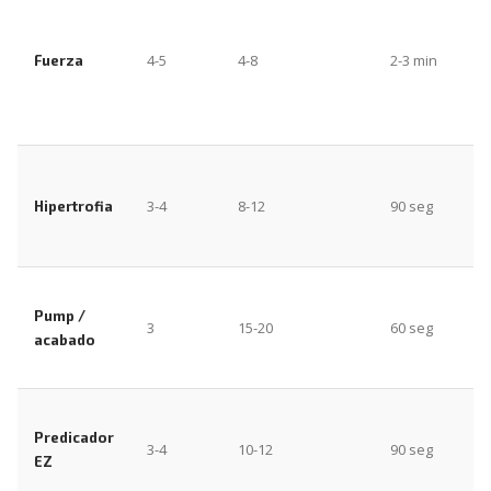
4-5
4-8
2-3 min
Fuerza
3-4
8-12
90 seg
Hipertrofia
Pump /
3
15-20
60 seg
acabado
Predicador
3-4
10-12
90 seg
EZ