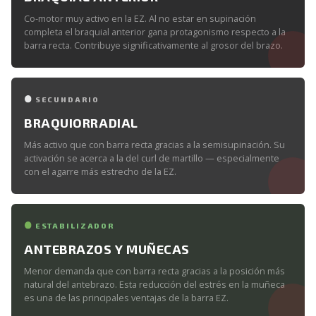
Co-motor muy activo en la EZ. Al no estar en supinación
completa el braquial anterior gana protagonismo respecto a la
barra recta. Contribuye significativamente al grosor del brazo.
SECUNDARIO
BRAQUIORRADIAL
Más activo que con barra recta gracias a la semisupinación. Su
activación se acerca a la del curl de martillo — especialmente
con el agarre más estrecho de la EZ.
ESTABILIZADOR
ANTEBRAZOS Y MUÑECAS
Menor demanda que con barra recta gracias a la posición más
natural del antebrazo. Esta reducción del estrés en la muñeca
es una de las principales ventajas de la barra EZ.